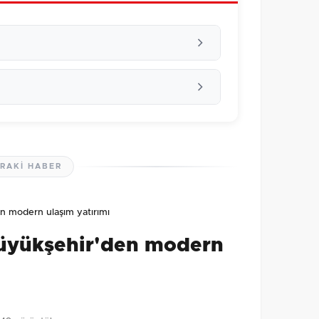
RAKI HABER
lmamış. İlk yorumu siz yapın!
n modern ulaşım yatırımı
0
/2000
Büyükşehir'den modern
Gönder