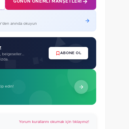
GÜNÜN ÖNEMLI MANŞETLERI
er'den anında okuyun
z
ABONE OL
 belgeseller...
izda.
kip edin!
Yorum kurallarını okumak için tıklayınız!