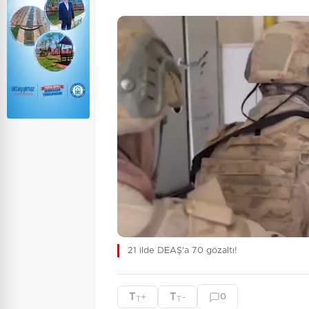
21 ilde DEAŞ'a 70 gözaltı!
T
T
+
-
0
T
T