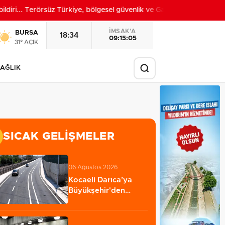
ri... Terörsüz Türkiye, bölgesel güvenlik ve Gazze mesajı
20:52
İMSAK'A
BURSA
18:34
09:15:03
31° AÇIK
AĞLIK
SICAK GELIŞMELER
06 Ağustos 2026
Kocaeli Darıca’ya
Büyükşehir'den
modern ulaşım
yatırımı…