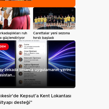
sertifikalandırıldı…
rkadaşlıkları ruh
Carettalar yeni sezona
nı güçlendiriyor
hırslı başladı
DEM
y zekada onlarca uygulamanın yerini
asistan…
7
lıkesir'de Kepsut’a Kent Lokantası
altyapı desteği"