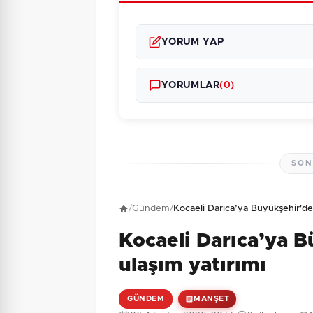
YORUM YAP
YORUMLAR
(0)
SON
Henüz yorum yapı
/
Gündem
/
Kocaeli Darıca’ya Büyükşehir'de
Kocaeli Darıca’ya 
6 + 1 = ?
Güvenlik Sorusu:
ulaşım yatırımı
GÜNDEM
MANŞET