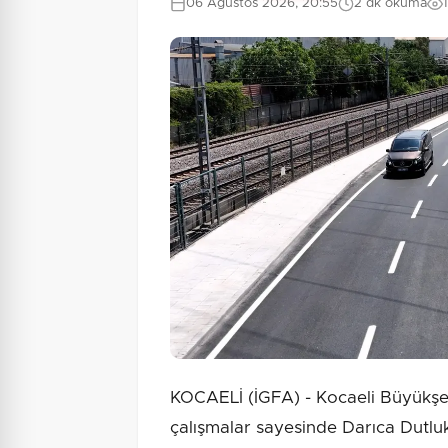
06 Ağustos 2026, 20:55
2 dk okuma
KOCAELİ (İGFA) - Kocaeli Büyükşe
çalışmalar sayesinde Darıca Dutlu