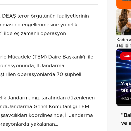
, DEAŞ terör örgütünün faaliyetlerinin
lanmasının engellenmesine yönelik
1 ilde eş zamanlı operasyon
Kadın a
sağlığı
le Mücadele (TEM) Daire Başkanlığı ile
GÜN
ordinasyonunda, İl Jandarma
ştirilen operasyonlarda 70 şüpheli
Yapa
tek 
elik Jandarmamız tarafından düzenlenen
52
andı.Jandarma Genel Komutanlığı TEM
şsavcılıkları koordinesinde, İl Jandarma
"Ba
ve 
erasyonlarda yakalanan…