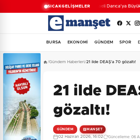
Kocaeli Darıca’ya Büyükşe
SICAK
GELİŞMELER
BURSA
EKONOMİ
GÜNDEM
SPOR
/
Gündem Haberleri
/
21 ilde DEAŞ'a 70 gözaltı!
21 ilde DEA
gözaltı!
GÜNDEM
MANŞET
02 Haziran 2026, 16:02
Güncelleme: 06 A