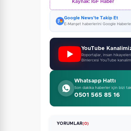
Kaynak:
İGF Haber
Google News'te Takip Et
E-Manşet haberlerini Google Haberl
YouTube Kanalimi
Roportajlar, insan hikayeleri,
Binlercesi YouTube kanalim
Whatsapp Hattı
Son dakika haberler için bizi ta
0501 565 85 16
YORUMLAR
(0)