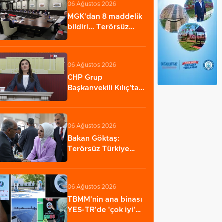
06 Ağustos 2026
MGK'dan 8 maddelik
bildiri... Terörsüz
Türkiye, bölgesel…
06 Ağustos 2026
CHP Grup
Başkanvekili Kılıç’tan
'silahsızlanma'
vurgusu…
06 Ağustos 2026
Bakan Göktaş:
Terörsüz Türkiye
tarihi bir adımdır
06 Ağustos 2026
TBMM'nin ana binası
YES-TR'de 'çok iyi'
olarak