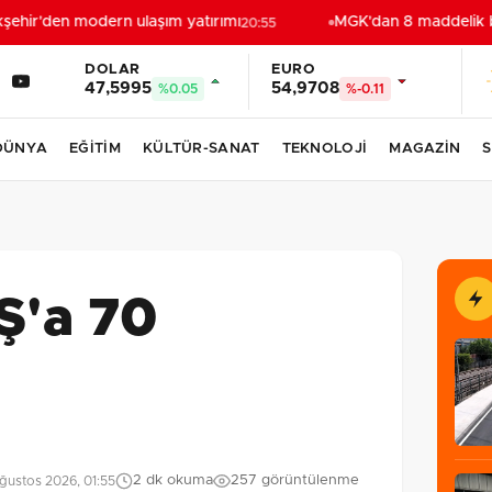
hir'den modern ulaşım yatırımı
MGK'dan 8 maddelik bildi
20:55
DOLAR
EURO
47,5995
54,9708
%0.05
%-0.11
DÜNYA
EĞİTİM
KÜLTÜR-SANAT
TEKNOLOJİ
MAGAZİN
S
Ş'a 70
2 dk okuma
257 görüntülenme
ğustos 2026, 01:55