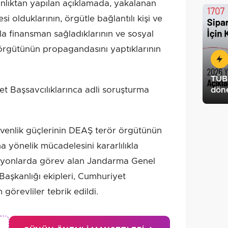
lıktan yapılan açıklamada, yakalanan
i olduklarının, örgütle bağlantılı kişi ve
yla finansman sağladıklarının ve sosyal
örgütünün propagandasını yaptıklarının
TÜBİ
et Başsavcılıklarınca adli soruşturma
dön
güvenlik güçlerinin DEAŞ terör örgütünün
na yönelik mücadelesini kararlılıkla
syonlarda görev alan Jandarma Genel
Başkanlığı ekipleri, Cumhuriyet
görevliler tebrik edildi.