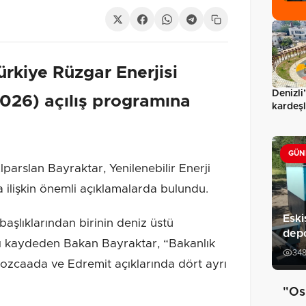
ürkiye Rüzgar Enerjisi
Denizl
026) açılış programına
kardeşl
kuruld
GÜN
parslan Bayraktar, Yenilenebilir Enerji
 ilişkin önemli açıklamalarda bulundu.
Eski
aşlıklarından birinin deniz üstü
depo
ını kaydeden Bakan Bayraktar, “Bakanlık
34
ozcaada ve Edremit açıklarında dört ayrı
"Os