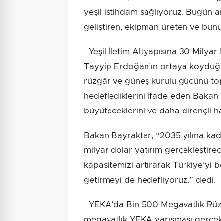
yeşil istihdam sağlıyoruz. Bugün ar
geliştiren, ekipman üreten ve bunu
Yeşil İletim Altyapısına 30 Milya
Tayyip Erdoğan’ın ortaya koyduğu
rüzgâr ve güneş kurulu gücünü to
hedeflediklerini ifade eden Bakan B
büyüteceklerini ve daha dirençli hal
Bakan Bayraktar, “2035 yılına kada
milyar dolar yatırım gerçekleştir
kapasitemizi artırarak Türkiye’yi b
getirmeyi de hedefliyoruz.” dedi.
YEKA’da Bin 500 Megavatlık Rüz
megavatlık YEKA yarışması gerçekl