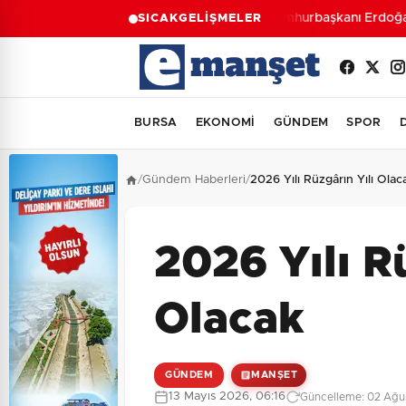
Cumhurbaşkanı Erdoğan’d
SICAK
GELİŞMELER
BURSA
EKONOMİ
GÜNDEM
SPOR
/
Gündem Haberleri
/
2026 Yılı Rüzgârın Yılı Olac
2026 Yılı R
Olacak
GÜNDEM
MANŞET
13 Mayıs 2026, 06:16
Güncelleme: 02 Ağu