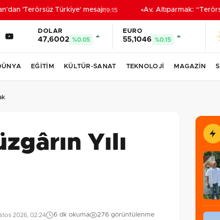
an 'Terörsüz Türkiye' mesajı
Av. Altıparmak: “Terörsüz
19:15
DOLAR
EURO
47,6002
55,1046
%0.05
%0.15
DÜNYA
EĞİTİM
KÜLTÜR-SANAT
TEKNOLOJİ
MAGAZİN
S
ak
üzgârın Yılı
6 dk okuma
276 görüntülenme
stos 2026, 02:24