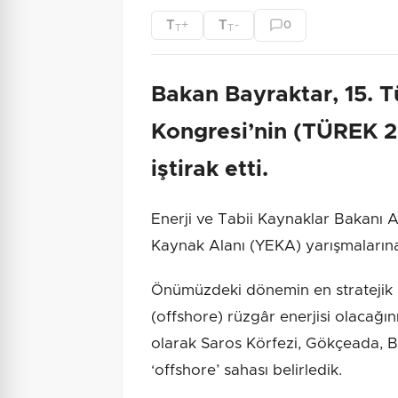
T
T
+
-
0
T
T
Bakan Bayraktar, 15. T
Kongresi’nin (TÜREK 2
iştirak etti.
Enerji ve Tabii Kaynaklar Bakanı Al
Kaynak Alanı (YEKA) yarışmalarına
Önümüzdeki dönemin en stratejik b
(offshore) rüzgâr enerjisi olacağ
olarak Saros Körfezi, Gökçeada, B
‘offshore’ sahası belirledik.