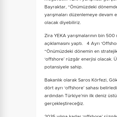
Bayraktar, “Önümüzdeki dönemde 
yarışmaları düzenlemeye devam ede
olacak diyebiliriz.
Zira YEKA yarışmalarının bin 500 
açıklamasını yaptı. 4 Ayrı ‘Offsho
“Önümüzdeki dönemin en stratejik 
‘offshore’ rüzgâr enerjisi olacak.
potansiyele sahip.
Bakanlık olarak Saros Körfezi, G
dört ayrı ‘offshore’ sahası belirle
ardından Türkiye’nin ilk deniz üst
gerçekleştireceğiz.
2035 yılına kadar ‘offshore’ rüzgâ