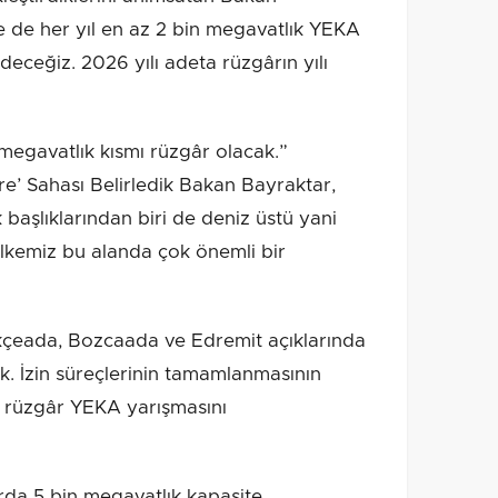
de her yıl en az 2 bin megavatlık YEKA
ceğiz. 2026 yılı adeta rüzgârın yılı
megavatlık kısmı rüzgâr olacak.”
re’ Sahası Belirledik Bakan Bayraktar,
başlıklarından biri de deniz üstü yani
 Ülkemiz bu alanda çok önemli bir
ökçeada, Bozcaada ve Edremit açıklarında
dik. İzin süreçlerinin tamamlanmasının
ü rüzgâr YEKA yarışmasını
rda 5 bin megavatlık kapasite