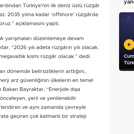
yang
ardından Türkiye’nin ilk deniz üstü rüzgâr
iz. 2035 yılına kadar ‘offshore’ rüzgârda
oruz.” açıklamasını yaptı.
EKA yarışmaları düzenlemeye devam
ar, “2026 yılı adeta rüzgârın yılı olacak.
megavatlık kısmı rüzgâr olacak.” dedi.
Cum
Türk
an dönemde belirsizliklerin arttığını,
enerji arz güvenliğinin ülkelerin en temel
en Bakan Bayraktar, “Enerjide dışa
 önceleyen, yerli ve yenilenebilir
rlendiren ve aynı zamanda çevreyle
ta geçiren çok katmanlı bir strateji