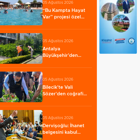
05 Ağustos 2026
“Bu Kampta Hayat
Var” projesi özel
bireylere yaz tatili…
05 Ağustos 2026
Antalya
Büyükşehir’den
Kemer’e çevre
düzenleme
05 Ağustos 2026
Bilecik'te Vali
Sözer'den coğrafi
işaretli Kamber…
05 Ağustos 2026
Dervişoğlu: İhanet
belgesini kabul
etmeyeceğiz