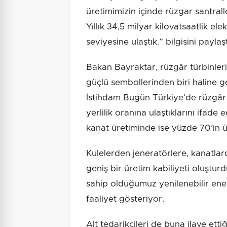
üretimimizin içinde rüzgar santralle
Yıllık 34,5 milyar kilovatsaatlik el
seviyesine ulaştık.” bilgisini paylaşt
Bakan Bayraktar, rüzgâr türbinlerin
güçlü sembollerinden biri haline g
İstihdam Bugün Türkiye’de rüzgâr 
yerlilik oranına ulaştıklarını ifad
kanat üretiminde ise yüzde 70’in üz
Kulelerden jeneratörlere, kanatl
geniş bir üretim kabiliyeti oluştur
sahip olduğumuz yenilenebilir ener
faaliyet gösteriyor.
Alt tedarikçileri de buna ilave ett