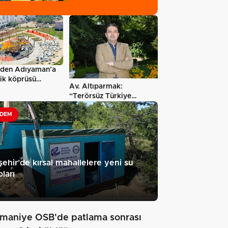
i’den Adıyaman’a
ik köprüsü
Av. Altıparmak:
u
“Terörsüz Türkiye
yasasının yürürlüğe…
DEM
şehir'de kırsal mahallelere yeni su
ları
8
maniye OSB'de patlama sonrası