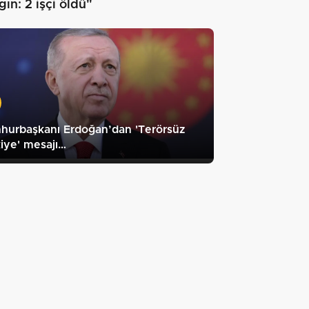
ın: 2 işçi öldü"
hurbaşkanı Erdoğan’dan 'Terörsüz
iye' mesajı…