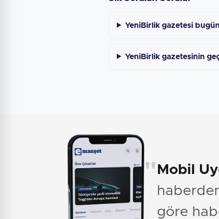
YeniBirlik gazetesi bugü
YeniBirlik gazetesinin ge
"
Mobil U
haberden 
göre hab