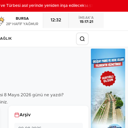
e Türbesi asıl yerinde yeniden inşa edilecek
Sakarya'da 
14:57
İMSAK'A
BURSA
12:32
15:17:20
28° HAFİF YAĞMUR
AĞLIK
etesi 8 Mayıs 2026 günü ne yazdı?
iniz.
Arşiv