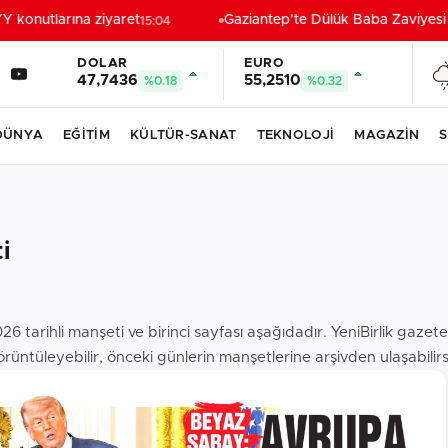
konutlarına ziyaret
Gaziantep’te Dülük Baba Zaviyesi v
15:04
DOLAR
EURO
47,7436
55,2510
%0.18
%0.32
DÜNYA
EĞİTİM
KÜLTÜR-SANAT
TEKNOLOJİ
MAGAZİN
S
i
026 tarihli manşeti ve birinci sayfası aşağıdadır. YeniBirlik gaz
rüntüleyebilir, önceki günlerin manşetlerine arşivden ulaşabilirs