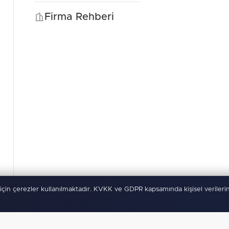
Firma Rehberi
için çerezler kullanılmaktadır. KVKK ve GDPR kapsamında kişisel verilerin
rı Saklıdır
Kullanım Şartları
KVKK
Çerez Politikası
-