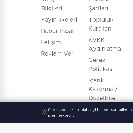
Bilgileri
Şartları
Yayın İlkeleri
Topluluk
Kuralları
Haber İhbar
KVKK
İletişim
Aydınlatma
Reklam Ver
Çerez
Politikası
İçerik
Kaldırma /
Düzeltme
Sitemizde, sizlere daha iyi hizmet sunabilmek 
🍪
işlenmektedir.
© Copyright 2026 E-Manşet Tüm Hakla