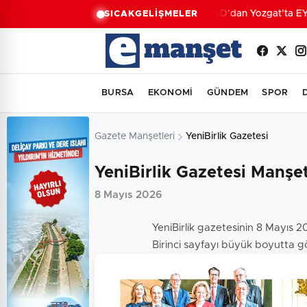
AFAD’dan Yozgat’ta EYY 
SICAK
GELİŞMELER
BURSA
EKONOMİ
GÜNDEM
SPOR
Gazete Manşetleri
YeniBirlik Gazetesi
YeniBirlik Gazetesi Manşet
8 Mayıs 2026
YeniBirlik gazetesinin 8 Mayıs 2
Birinci sayfayı büyük boyutta gö