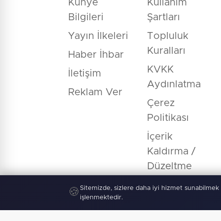
Künye
Kullanım
Bilgileri
Şartları
Yayın İlkeleri
Topluluk
Kuralları
Haber İhbar
KVKK
İletişim
Aydınlatma
Reklam Ver
Çerez
Politikası
İçerik
Kaldırma /
Düzeltme
Sitemizde, sizlere daha iyi hizmet sunabilmek 
🍪
işlenmektedir.
© Copyright 2026 E-Manşet Tüm Hakla