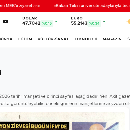
n MEB'e ziyaret
Bakan Tekin üniversite adaylarıyla tecrü
21:01
DOLAR
EURO
47,7042
55,2143
%0.15
%0.34
DÜNYA
EĞİTİM
KÜLTÜR-SANAT
TEKNOLOJİ
MAGAZİN
S
i
2026 tarihli manşeti ve birinci sayfası aşağıdadır. Yeni Akit ga
utta görüntüleyebilir, önceki günlerin manşetlerine arşivden ulaş