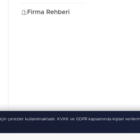
Firma Rehberi
için çerezler kullanılmaktadır. KVKK ve GDPR kapsamında kişisel verilerin
rı Saklıdır
Kullanım Şartları
KVKK
Çerez Politikası
-