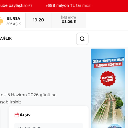
be paylaştı
688 milyon TL tarımsal destek hesaplarda
20:57
2
İMSAK'A
BURSA
19:20
08:29:09
30° AÇIK
AĞLIK
zetesi 5 Haziran 2026 günü ne
abilirsiniz.
Arşiv