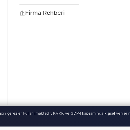
Firma Rehberi
için çerezler kullanılmaktadır. KVKK ve GDPR kapsamında kişisel verilerin
rı Saklıdır
Kullanım Şartları
KVKK
Çerez Politikası
-