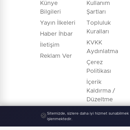
Künye
Kullanım
Bilgileri
Şartları
Yayın İlkeleri
Topluluk
Kuralları
Haber İhbar
KVKK
İletişim
Aydınlatma
Reklam Ver
Çerez
Politikası
İçerik
Kaldırma /
Düzeltme
Sitemizde, sizlere daha iyi hizmet sunabilmek 
🍪
işlenmektedir.
© Copyright 2026 E-Manşet Tüm Hakla