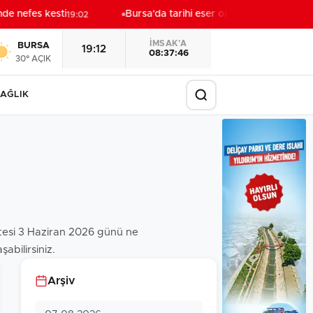
de nefes kesti
Bursa'da tarihi eser operasyonu! 273 sikke 
19:02
İMSAK'A
BURSA
19:12
08:37:45
30° AÇIK
AĞLIK
zetesi 3 Haziran 2026 günü ne
abilirsiniz.
Arşiv