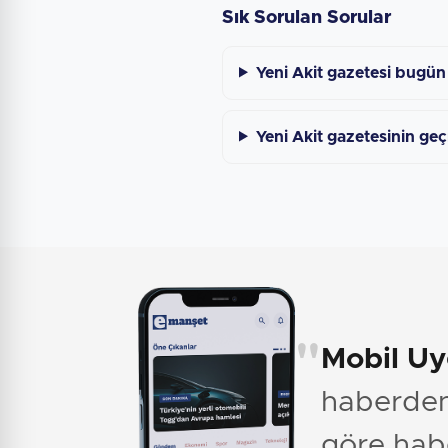
Sık Sorulan Sorular
Yeni Akit gazetesi bugün
Yeni Akit gazetesinin geç
"
Mobil U
haberden 
göre hab