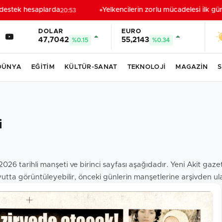
estek hesaplarda
Yelkencilerin zorlu mücadelesi ilk gün
20:53
DOLAR
EURO
47,7042
55,2143
%0.15
%0.34
DÜNYA
EĞİTİM
KÜLTÜR-SANAT
TEKNOLOJİ
MAGAZİN
S
i
2026 tarihli manşeti ve birinci sayfası aşağıdadır. Yeni Akit ga
utta görüntüleyebilir, önceki günlerin manşetlerine arşivden ulaş