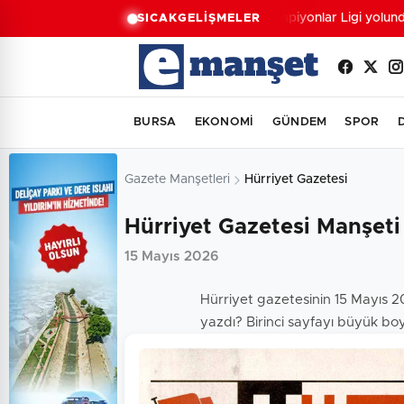
Şampiyonlar Ligi yolund
SICAK
GELİŞMELER
BURSA
EKONOMİ
GÜNDEM
SPOR
Gazete Manşetleri
Hürriyet Gazetesi
Hürriyet Gazetesi Manşeti
15 Mayıs 2026
Hürriyet gazetesinin 15 Mayıs 20
yazdı? Birinci sayfayı büyük boy