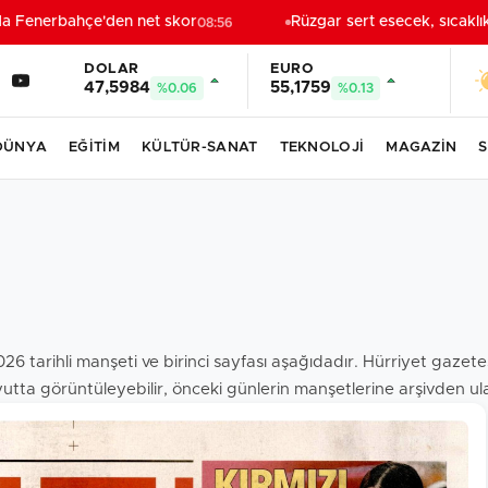
a Fenerbahçe'den net skor
Rüzgar sert esecek, sıcaklı
08:56
DOLAR
EURO
47,5984
55,1759
%0.06
%0.13
DÜNYA
EĞİTİM
KÜLTÜR-SANAT
TEKNOLOJİ
MAGAZİN
S
26 tarihli manşeti ve birinci sayfası aşağıdadır. Hürriyet gaze
utta görüntüleyebilir, önceki günlerin manşetlerine arşivden ulaş