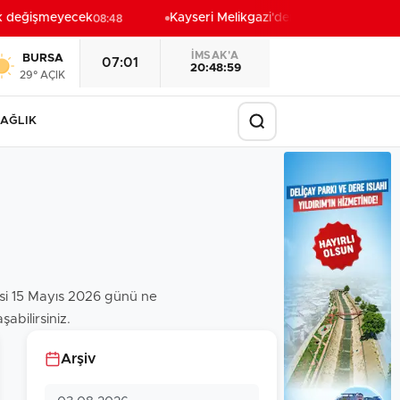
k değişmeyecek
Kayseri Melikgazi'den ücretsiz yaz kursla
08:48
İMSAK'A
BURSA
07:01
20:48:58
29° AÇIK
AĞLIK
tesi 15 Mayıs 2026 günü ne
abilirsiniz.
Arşiv