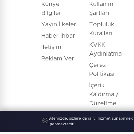
Künye
Kullanım
Bilgileri
Şartları
Yayın İlkeleri
Topluluk
Kuralları
Haber İhbar
KVKK
İletişim
Aydınlatma
Reklam Ver
Çerez
Politikası
İçerik
Kaldırma /
Düzeltme
Sitemizde, sizlere daha iyi hizmet sunabilmek 
🍪
işlenmektedir.
© Copyright 2026 E-Manşet Tüm Hakla