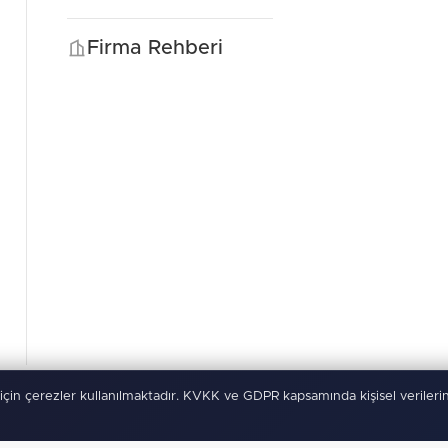
Firma Rehberi
için çerezler kullanılmaktadır. KVKK ve GDPR kapsamında kişisel verilerin
rı Saklıdır
Kullanım Şartları
KVKK
Çerez Politikası
-