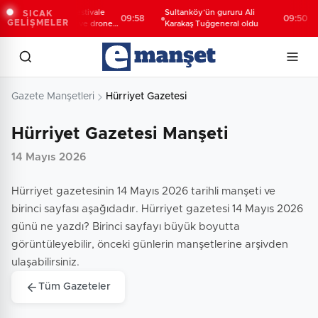
onya Taş Bina'da festivale
Sultanköy’ün gururu Ali
SICAK
09:58
09:50
GELİŞMELER
zel video mapping ve drone
Karakaş Tuğgeneral oldu
österisi büyüledi
Gazete Manşetleri
Hürriyet Gazetesi
Hürriyet Gazetesi Manşeti
14 Mayıs 2026
Hürriyet gazetesinin 14 Mayıs 2026 tarihli manşeti ve
birinci sayfası aşağıdadır. Hürriyet gazetesi 14 Mayıs 2026
günü ne yazdı? Birinci sayfayı büyük boyutta
görüntüleyebilir, önceki günlerin manşetlerine arşivden
ulaşabilirsiniz.
Tüm Gazeteler