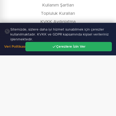
Kullanım Şartları
Topluluk Kuralları
KVKK Aydınlatma
Sitemizde, sizlere daha iyi hizmet sunabilmek için çerezler
Çerez Politikası
🍪
kullanılmaktadır. KVKK ve GDPR kapsamında kişisel verileriniz
İçerik Kaldırma / Düzeltme
işlenmektedir.
Veri Politikası
Çerezlere İzin Ver
Ana Sayfa
Gündem
Ara
Menü
Köşe Yazarları
Gazete Manşetleri
Hava Durumu
Nöbetçi Eczane
Namaz Vakitleri
İş İlanları
Firma Rehberi
© Copyright 2026 E-Manşet Tüm Hakları Saklıdır
Kullanım Şartları
KVKK
Çerez Politikası