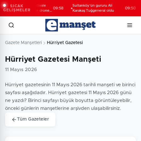
onya Taş Bina'da festivale
Sultanköy’ün gururu Ali
SICAK
09:58
09:50
GELİŞMELER
zel video mapping ve drone
Karakaş Tuğgeneral oldu
österisi büyüledi
Gazete Manşetleri
Hürriyet Gazetesi
Hürriyet Gazetesi Manşeti
11 Mayıs 2026
Hürriyet gazetesinin 11 Mayıs 2026 tarihli manşeti ve birinci
sayfası aşağıdadır. Hürriyet gazetesi 11 Mayıs 2026 günü
ne yazdı? Birinci sayfayı büyük boyutta görüntüleyebilir,
önceki günlerin manşetlerine arşivden ulaşabilirsiniz.
Tüm Gazeteler