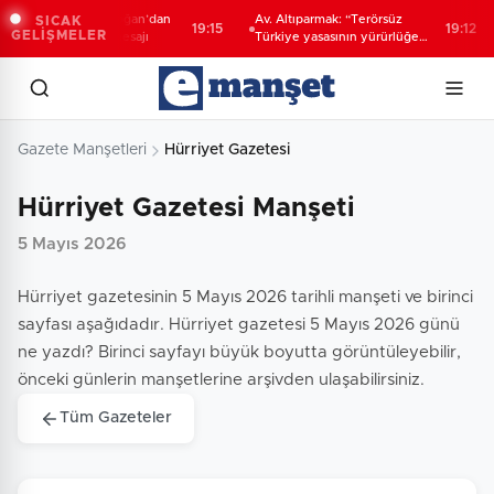
umhurbaşkanı Erdoğan’dan
Av. Altıparmak: “Terörsüz
SICAK
19:15
19:12
GELİŞMELER
Terörsüz Türkiye' mesajı
Türkiye yasasının yürürlüğe
girmesi ve ilgililerin başvuru
süreci”
Gazete Manşetleri
Hürriyet Gazetesi
Hürriyet Gazetesi Manşeti
5 Mayıs 2026
Hürriyet gazetesinin 5 Mayıs 2026 tarihli manşeti ve birinci
sayfası aşağıdadır. Hürriyet gazetesi 5 Mayıs 2026 günü
ne yazdı? Birinci sayfayı büyük boyutta görüntüleyebilir,
önceki günlerin manşetlerine arşivden ulaşabilirsiniz.
Tüm Gazeteler