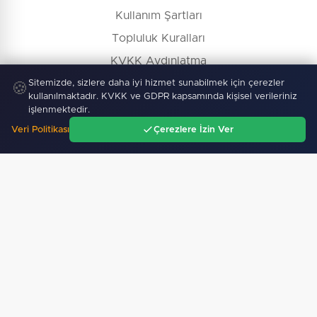
Kullanım Şartları
Topluluk Kuralları
KVKK Aydınlatma
Çerez Politikası
Sitemizde, sizlere daha iyi hizmet sunabilmek için çerezler
🍪
kullanılmaktadır. KVKK ve GDPR kapsamında kişisel verileriniz
İçerik Kaldırma / Düzeltme
işlenmektedir.
Veri Politikası
Çerezlere İzin Ver
Ana Sayfa
Gündem
Ara
Menü
Köşe Yazarları
Gazete Manşetleri
Hava Durumu
Nöbetçi Eczane
Namaz Vakitleri
İş İlanları
Firma Rehberi
© Copyright 2026 E-Manşet Tüm Hakları Saklıdır
Kullanım Şartları
KVKK
Çerez Politikası