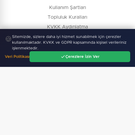
Kullanım Şartları
Topluluk Kuralları
KVKK Aydınlatma
Çerez Politikası
Sitemizde, sizlere daha iyi hizmet sunabilmek için çerezler
🍪
kullanılmaktadır. KVKK ve GDPR kapsamında kişisel verileriniz
İçerik Kaldırma / Düzeltme
işlenmektedir.
Veri Politikası
Çerezlere İzin Ver
Ana Sayfa
Gündem
Ara
Menü
Köşe Yazarları
Gazete Manşetleri
Hava Durumu
Nöbetçi Eczane
Namaz Vakitleri
İş İlanları
Firma Rehberi
© Copyright 2026 E-Manşet Tüm Hakları Saklıdır
Kullanım Şartları
KVKK
Çerez Politikası