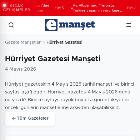
Cumhurbaşkanı Erdoğan’dan
Av. Altıparmak: “Terörsüz
SICAK
19:15
19:12
GELİŞMELER
Terörsüz Türkiye' mesajı
Türkiye yasasının yürürlüğe
girmesi ve ilgililerin başvuru
süreci”
Gazete Manşetleri
Hürriyet Gazetesi
Hürriyet Gazetesi Manşeti
4 Mayıs 2026
Hürriyet gazetesinin 4 Mayıs 2026 tarihli manşeti ve birinci
sayfası aşağıdadır. Hürriyet gazetesi 4 Mayıs 2026 günü
ne yazdı? Birinci sayfayı büyük boyutta görüntüleyebilir,
önceki günlerin manşetlerine arşivden ulaşabilirsiniz.
Tüm Gazeteler