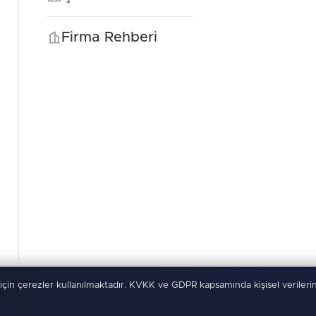
Firma Rehberi
için çerezler kullanılmaktadır. KVKK ve GDPR kapsamında kişisel verilerin
rı Saklıdır
Kullanım Şartları
KVKK
Çerez Politikası
-