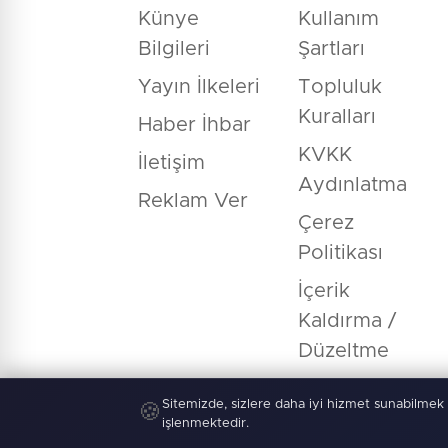
Künye
Kullanım
Bilgileri
Şartları
Yayın İlkeleri
Topluluk
Kuralları
Haber İhbar
KVKK
İletişim
Aydınlatma
Reklam Ver
Çerez
Politikası
İçerik
Kaldırma /
Düzeltme
Sitemizde, sizlere daha iyi hizmet sunabilmek 
🍪
işlenmektedir.
© Copyright 2026 E-Manşet Tüm Hakla