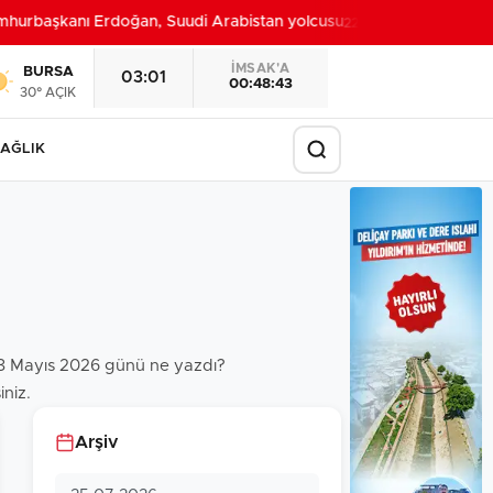
urbaşkanı Erdoğan, Suudi Arabistan yolcusu
Bursa’da
22:32
İMSAK'A
BURSA
03:01
00:48:42
30° AÇIK
AĞLIK
i 8 Mayıs 2026 günü ne yazdı?
iniz.
Arşiv