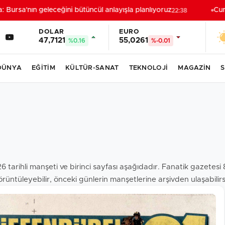
 Bursa'nın geleceğini bütüncül anlayışla planlıyoruz
Cumh
22:38
DOLAR
EURO
47,7121
55,0261
%0.16
%-0.01
DÜNYA
EĞİTİM
KÜLTÜR-SANAT
TEKNOLOJİ
MAGAZİN
S
6 tarihli manşeti ve birinci sayfası aşağıdadır. Fanatik gazetes
rüntüleyebilir, önceki günlerin manşetlerine arşivden ulaşabilirs