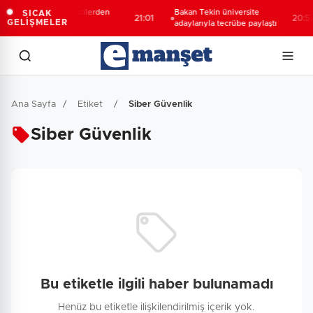
Moritanyalı öğrencilerden
Bakan Tekin üniversite
SICAK
21:01
20:57
GELİŞMELER
MEB'e ziyaret
adaylarıyla tecrübe paylaştı
Ana Sayfa
/
Etiket
/
Siber Güvenlik
Siber Güvenlik
Bu etiketle ilgili haber bulunamadı
Henüz bu etiketle ilişkilendirilmiş içerik yok.