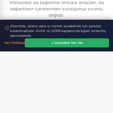
Sitemizdeki dış bağlantılar referans amaçlıdır, dış
bağlantıların içeriklerinden kuruluşumuz sorumlu
değildir.
Sitemizde, sizlere daha iyi hizmet sunabilmek için çerezler
🍪
kullanılmaktadır. KVKK ve GDPR kapsamında kişisel verileriniz
işlenmektedir.
Veri Politikası
Çerezlere İzin Ver
Ana Sayfa
Gündem
Ara
Menü
Künye Bilgileri
Yayın İlkeleri
Haber İhbar
İletişim
Reklam Ver
Kullanım Şartları
Topluluk Kuralları
KVKK Aydınlatma