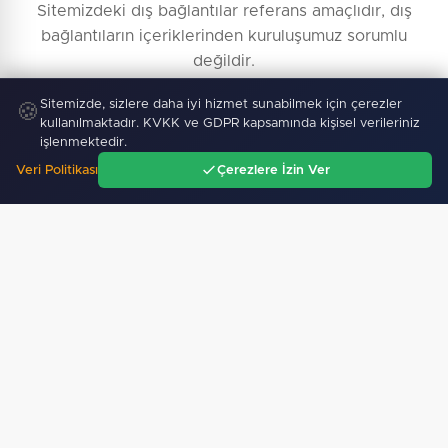
Sitemizdeki dış bağlantılar referans amaçlıdır, dış
bağlantıların içeriklerinden kuruluşumuz sorumlu
değildir.
Sitemizde, sizlere daha iyi hizmet sunabilmek için çerezler
🍪
kullanılmaktadır. KVKK ve GDPR kapsamında kişisel verileriniz
işlenmektedir.
Veri Politikası
Çerezlere İzin Ver
Ana Sayfa
Gündem
Ara
Menü
Künye Bilgileri
Yayın İlkeleri
Haber İhbar
İletişim
Reklam Ver
Kullanım Şartları
Topluluk Kuralları
KVKK Aydınlatma