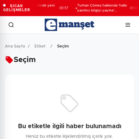
Çocuk adalet sisteminde yeni
Turhan Çömez hakkında 'halkı
SICAK
01:17
01:08
GELİŞMELER
dönem
yanıltıcı bilgiyi yayma'
soruşturması
Ana Sayfa
/
Etiket
/
Seçim
Seçim
Bu etiketle ilgili haber bulunamadı
Henüz bu etiketle ilişkilendirilmiş içerik yok.