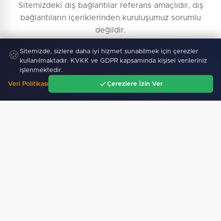
Sitemizdeki dış bağlantılar referans amaçlıdır, dış
bağlantıların içeriklerinden kuruluşumuz sorumlu
değildir.
Sitemizde, sizlere daha iyi hizmet sunabilmek için çerezler
🍪
kullanılmaktadır. KVKK ve GDPR kapsamında kişisel verileriniz
işlenmektedir.
Veri Politikası
Çerezlere İzin Ver
Ana Sayfa
Gündem
Ara
Menü
Künye Bilgileri
Yayın İlkeleri
Haber İhbar
İletişim
Reklam Ver
Kullanım Şartları
Topluluk Kuralları
KVKK Aydınlatma