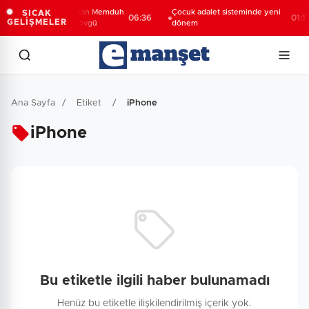
Bakan Uraloğlu'ndan Memduh
Çocuk adalet sisteminde yeni
SICAK
06:36
01:17
GELİŞMELER
Çolakbayrakdar'a övgü
dönem
Ana Sayfa
/
Etiket
/
iPhone
iPhone
Bu etiketle ilgili haber bulunamadı
Henüz bu etiketle ilişkilendirilmiş içerik yok.