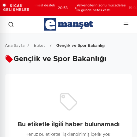
688 milyon TL tarımsal destek
Yelkencilerin zorlu mücadelesi
SICAK
20:53
19:02
GELİŞMELER
hesaplarda
ilk günde nefes kesti
Ana Sayfa
/
Etiket
/
Gençlik ve Spor Bakanlığı
Gençlik ve Spor Bakanlığı
Bu etiketle ilgili haber bulunamadı
Henüz bu etiketle ilişkilendirilmiş içerik yok.