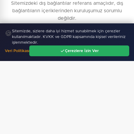
Sitemizdeki dış bağlantılar referans amaçlıdır, dış
bağlantıların içeriklerinden kuruluşumuz sorumlu
değildir.
Sitemizde, sizlere daha iyi hizmet sunabilmek için çerezler
🍪
kullanılmaktadır. KVKK ve GDPR kapsamında kişisel verileriniz
işlenmektedir.
Veri Politikası
Çerezlere İzin Ver
Ana Sayfa
Gündem
Ara
Menü
Künye Bilgileri
Yayın İlkeleri
Haber İhbar
İletişim
Reklam Ver
Kullanım Şartları
Topluluk Kuralları
KVKK Aydınlatma