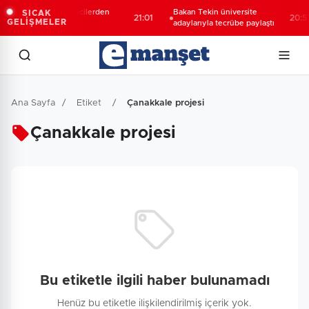
Moritanyalı öğrencilerden
Bakan Tekin üniversite
SICAK
21:01
20:57
GELİŞMELER
MEB'e ziyaret
adaylarıyla tecrübe paylaştı
Ana Sayfa
/
Etiket
/
Çanakkale projesi
Çanakkale projesi
Bu etiketle ilgili haber bulunamadı
Henüz bu etiketle ilişkilendirilmiş içerik yok.