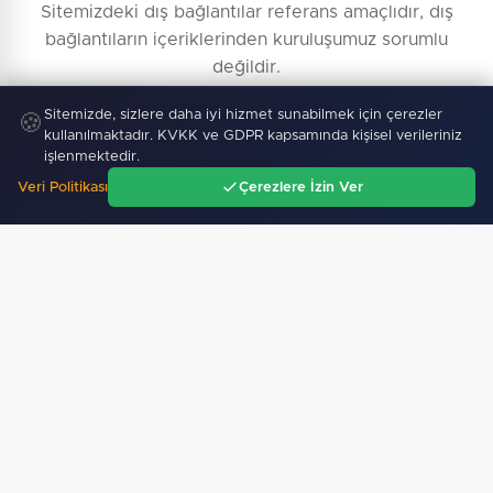
Sitemizdeki dış bağlantılar referans amaçlıdır, dış
bağlantıların içeriklerinden kuruluşumuz sorumlu
değildir.
Sitemizde, sizlere daha iyi hizmet sunabilmek için çerezler
🍪
kullanılmaktadır. KVKK ve GDPR kapsamında kişisel verileriniz
işlenmektedir.
Veri Politikası
Çerezlere İzin Ver
Ana Sayfa
Gündem
Ara
Menü
Künye Bilgileri
Yayın İlkeleri
Haber İhbar
İletişim
Reklam Ver
Kullanım Şartları
Topluluk Kuralları
KVKK Aydınlatma