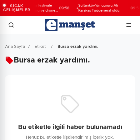
Konya Taş Bina'da festivale
Sultanköy’ün gururu Ali
SICAK
09:58
09:50
GELİŞMELER
özel video mapping ve drone
Karakaş Tuğgeneral oldu
gösterisi büyüledi
Ana Sayfa
/
Etiket
/
Bursa erzak yardımı.
Bursa erzak yardımı.
Bu etiketle ilgili haber bulunamadı
Henüz bu etiketle ilişkilendirilmiş içerik yok.