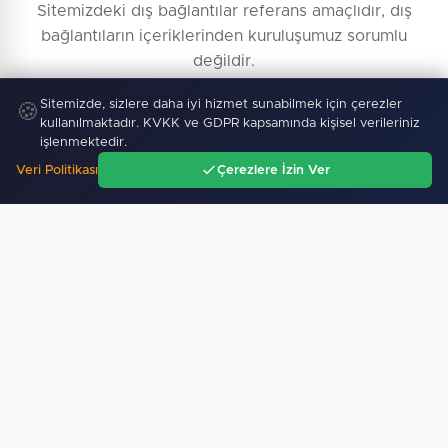
Sitemizdeki dış bağlantılar referans amaçlıdır, dış
bağlantıların içeriklerinden kuruluşumuz sorumlu
değildir.
Sitemizde, sizlere daha iyi hizmet sunabilmek için çerezler
🍪
kullanılmaktadır. KVKK ve GDPR kapsamında kişisel verileriniz
işlenmektedir.
Veri Politikası
Çerezlere İzin Ver
Ana Sayfa
Gündem
Ara
Menü
Künye Bilgileri
Yayın İlkeleri
Haber İhbar
İletişim
Reklam Ver
Kullanım Şartları
Topluluk Kuralları
KVKK Aydınlatma