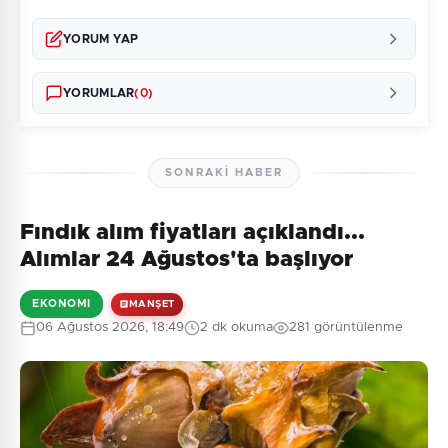
YORUM YAP
YORUMLAR
(0)
SONRAKI HABER
Fındık alım fiyatları açıklandı...
Henüz yorum yapılmamış. İlk yorumu siz yapın!
Alımlar 24 Ağustos'ta başlıyor
EKONOMI
MANŞET
06 Ağustos 2026, 18:49
2 dk okuma
281 görüntülenme
0
/2000
Güvenlik Sorusu:
2 + 1 = ?