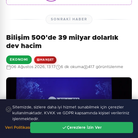
SONRAKI HABER
Bilişim 500'de 39 milyar dolarlık
dev hacim
EKONOMI
MANŞET
06 Ağustos 2026, 13:17
6 dk okuma
417 görüntülenme
Sitemizde, sizlere daha iyi hizmet sunabilmek için çerezler
🍪
kullanılmaktadır. KVKK ve GDPR kapsamında kişisel verileriniz
işlenmektedir.
Veri Politikası
Çerezlere İzin Ver
Ana Sayfa
Gündem
Ara
Menü