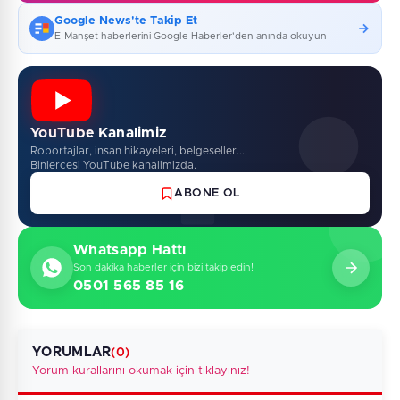
Google News'te Takip Et
E-Manşet haberlerini Google Haberler'den anında okuyun
YouTube Kanalimiz
Roportajlar, insan hikayeleri, belgeseller...
Binlercesi YouTube kanalimizda.
ABONE OL
Whatsapp Hattı
Son dakika haberler için bizi takip edin!
0501 565 85 16
YORUMLAR
(0)
Yorum kurallarını okumak için tıklayınız!