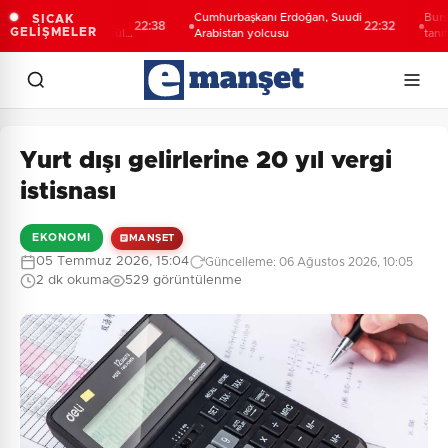
 Şahin Biba:
Cumhurbaşkanı Erdoğan, Suudi
Bursa’da 
SICAK
22:38
22:32
GELİŞMELER
eceğini bütüncül
Arabistan yolcusu
tanıtıldı...
lıyoruz
yolculuğu
Yurt dışı gelirlerine 20 yıl vergi
istisnası
EKONOMI
MANŞET
05 Temmuz 2026, 15:04
Güncelleme: 06 Ağustos 2026, 10:05
2 dk okuma
529 görüntülenme