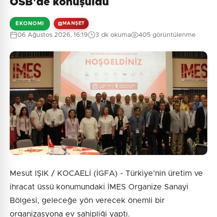
OSB'de konuşuldu
EKONOMI
MANŞET
06 Ağustos 2026, 16:19
3 dk okuma
405 görüntülenme
Mesut IŞIK / KOCAELİ (İGFA) - Türkiye'nin üretim ve
ihracat üssü konumundaki İMES Organize Sanayi
Bölgesi, geleceğe yön verecek önemli bir
organizasyona ev sahipliği yaptı.