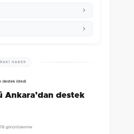
RAKI HABER
lmamış. İlk yorumu siz yapın!
 destek istedi
0
/2000
ü Ankara’dan destek
Gönder
78 görüntülenme