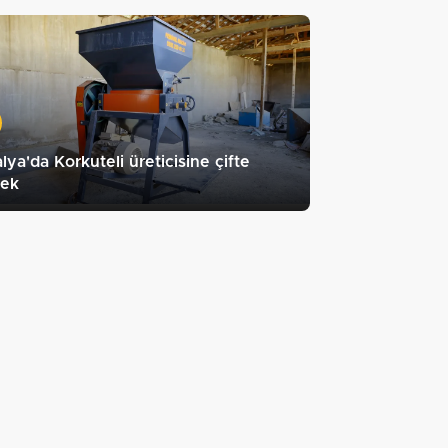
lya'da Korkuteli üreticisine çifte
tek