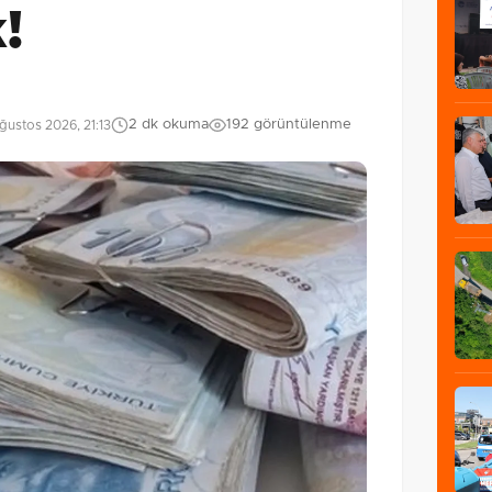
!
2 dk okuma
192 görüntülenme
ustos 2026, 21:13