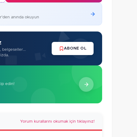
er'den anında okuyun
z
ABONE OL
 belgeseller...
izda.
kip edin!
Yorum kurallarını okumak için tıklayınız!