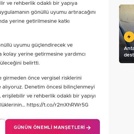
ilir ve rehberlik odaklı bir yapıya
uygulamanın gönüllü uyumu artıracağını
da yerine getirilmesine katkı
önüllü uyumu güçlendirecek ve
Anta
a kolay yerine getirmesine yardımcı
des
leceğini belirtti.
e girmeden önce vergisel risklerini
e alıyoruz. Denetim öncesi bilinçlenmeyi
erişilebilir ve rehberlik odaklı bir yapıyı
ülüklerinin… https://t.co/r2mXhRWr5G
GÜNÜN ÖNEMLI MANŞETLERI