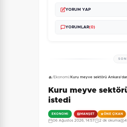
YORUM YAP
YORUMLAR
(0)
SON
Henüz yorum yapı
/
Ekonomi
/
Kuru meyve sektörü Ankara’dan
Kuru meyve sektör
3 + 6 = ?
Güvenlik Sorusu:
istedi
EKONOMI
MANŞET
ÖNE ÇIKAN
06 Ağustos 2026, 14:57
2 dk okuma
4