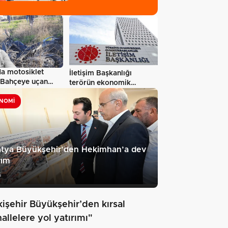
da motosiklet
İletişim Başkanlığı
: Bahçeye uçan
terörün ekonomik
hayatını…
faturasını paylaştı…
NOMI
atya Büyükşehir’den Hekimhan’a dev
rım
5
kişehir Büyükşehir’den kırsal
allelere yol yatırımı"