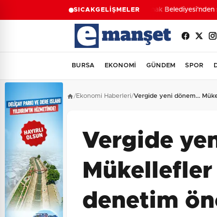
Konak Belediyesi'nden su
SICAK
GELİŞMELER
BURSA
EKONOMİ
GÜNDEM
SPOR
/
Ekonomi Haberleri
/
Vergide yeni dönem... Mükel
Vergide yen
Mükellefler 
denetim ön