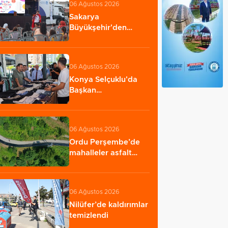
06 Ağustos 2026
Sakarya
Büyükşehir'den
çocuklara yaz neşesi
06 Ağustos 2026
Konya Selçuklu'da
Başkan
Pekyatırmacı'dan
esnaf ziyareti…
06 Ağustos 2026
Ordu Perşembe’de
mahalleler asfalt
konforuna kavuştu…
06 Ağustos 2026
Nilüfer’de kaldırımlar
temizlendi