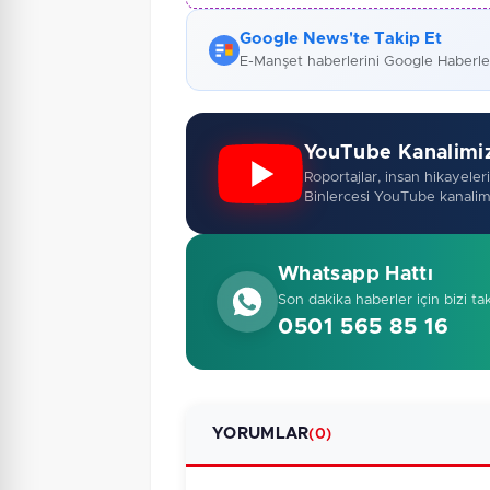
Google News'te Takip Et
E-Manşet haberlerini Google Haberl
YouTube Kanalimi
Roportajlar, insan hikayeleri,
Binlercesi YouTube kanalim
Whatsapp Hattı
Son dakika haberler için bizi ta
0501 565 85 16
YORUMLAR
(0)