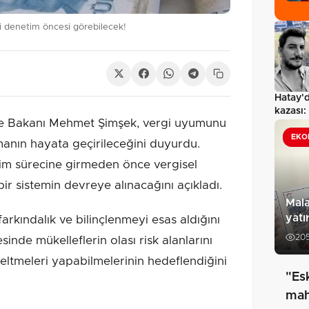
ni denetim öncesi görebilecek!
Hatay'
kazası
e Bakanı Mehmet Şimşek, vergi uyumunu
sürücü 
EKO
manın hayata geçirileceğini duyurdu.
im sürecine girmeden önce vergisel
bir sistemin devreye alınacağını açıkladı.
Mal
yatı
rkındalık ve bilinçlenmeyi esas aldığını
20
inde mükelleflerin olası risk alanlarını
eltmeleri yapabilmelerinin hedeflendiğini
"Es
mah