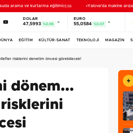
da arama ve kurtarma eğitimi
Yalova'da makine arızası 
15:56
DOLAR
EURO
47,5993
55,0584
%0.06
%0.07
DÜNYA
EĞİTİM
KÜLTÜR-SANAT
TEKNOLOJİ
MAGAZİN
S
lefler risklerini denetim öncesi görebilecek!
i dönem...
risklerini
cesi