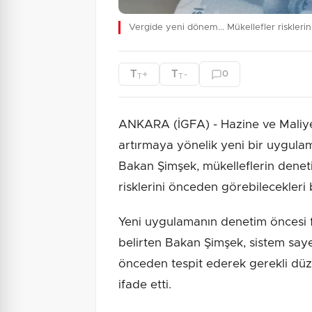
Vergide yeni dönem... Mükellefler riskleri
T
T
+
-
0
T
T
ANKARA (İGFA) - Hazine ve Maliy
artırmaya yönelik yeni bir uygula
Bakan Şimşek, mükelleflerin denet
risklerini önceden görebilecekleri 
Yeni uygulamanın denetim öncesi fa
belirten Bakan Şimşek, sistem sayes
önceden tespit ederek gerekli düz
ifade etti.