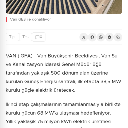
Van GES ile donatılıyor
T
T
+
-
0
T
T
VAN (İGFA) - Van Büyükşehir Beeldiyesi, Van Su
ve Kanalizasyon İdaresi Genel Müdürlüğü
tarafından yaklaşık 500 dönüm alan üzerine
kurulan Güneş Enerjisi santrali, ilk etapta 38,5 MW
kurulu güçle elektrik üretecek.
İkinci etap çalışmalarının tamamlanmasıyla birlikte
kurulu gücün 68 MW’a ulaşması hedefleniyor.
Yıllık yaklaşık 75 milyon kWh elektrik üretmesi