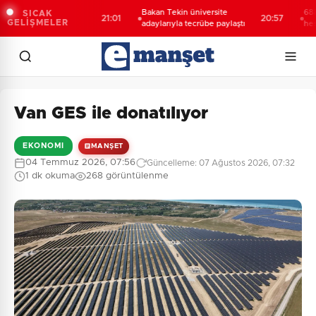
öğrencilerden
Bakan Tekin üniversite
688 milyon
SICAK
21:01
20:57
GELİŞMELER
t
adaylarıyla tecrübe paylaştı
hesaplard
Van GES ile donatılıyor
EKONOMI
MANŞET
04 Temmuz 2026, 07:56
Güncelleme: 07 Ağustos 2026, 07:32
1 dk okuma
268 görüntülenme