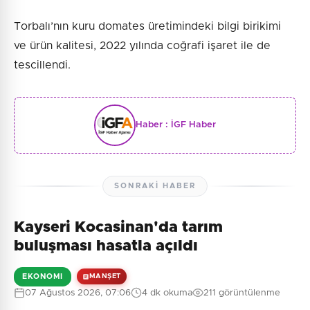
Torbalı’nın kuru domates üretimindeki bilgi birikimi
ve ürün kalitesi, 2022 yılında coğrafi işaret ile de
tescillendi.
Haber :
İGF Haber
SONRAKI HABER
Kayseri Kocasinan'da tarım
buluşması hasatla açıldı
EKONOMI
MANŞET
07 Ağustos 2026, 07:06
4 dk okuma
211 görüntülenme