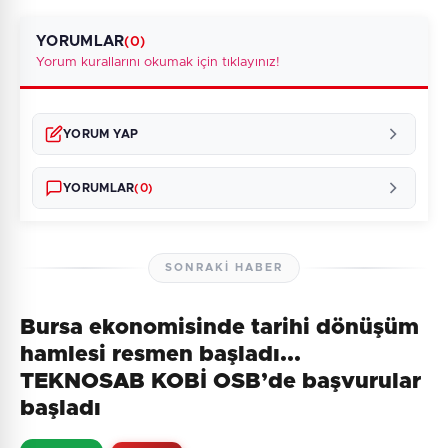
YORUMLAR
(0)
Yorum kurallarını okumak için tıklayınız!
YORUM YAP
YORUMLAR
(0)
SONRAKI HABER
Bursa ekonomisinde tarihi dönüşüm
Henüz yorum yapılmamış. İlk yorumu siz yapın!
hamlesi resmen başladı...
TEKNOSAB KOBİ OSB’de başvurular
başladı
0
/2000