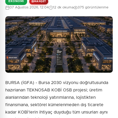
EKONOMI
MANŞET
Güvenlik Sorusu:
07 Ağustos 2026, 12:04
12 dk okuma
375 görüntülenme
9 + 10 = ?
Gönder
BURSA (İGFA) - Bursa 2030 vizyonu doğrultusunda
hazırlanan TEKNOSAB KOBİ OSB projesi; üretim
alanlarından teknoloji yatırımlarına, lojistikten
finansmana, sektörel kümelenmeden dış ticarete
kadar KOBİ’lerin ihtiyaç duyduğu tüm unsurları aynı