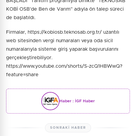
BAŞLADI” Tanıtım programıyla birlikte “TEKNOSAB
KOBİ OSB’de Ben de Varım” adıyla ön talep süreci
de başlatıldı.
Firmalar, https://kobiosb.teknosab.org.tr/ uzantılı
web sitesinden vergi numaraları veya oda sicil
numaralarıyla sisteme giriş yaparak başvurularını
gerçekleştirebiliyor.
https://www.youtube.com/shorts/S-zcQ1HBWwQ?
feature=share
Haber :
İGF Haber
SONRAKI HABER