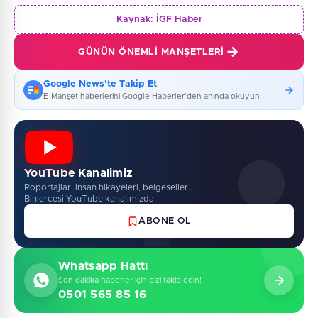
Kaynak:
İGF Haber
GÜNÜN ÖNEMLI MANŞETLERI
Google News'te Takip Et
E-Manşet haberlerini Google Haberler'den anında okuyun
YouTube Kanalimiz
Roportajlar, insan hikayeleri, belgeseller...
Binlercesi YouTube kanalimizda.
ABONE OL
Whatsapp Hattı
Son dakika haberler için bizi takip edin!
0501 565 85 16