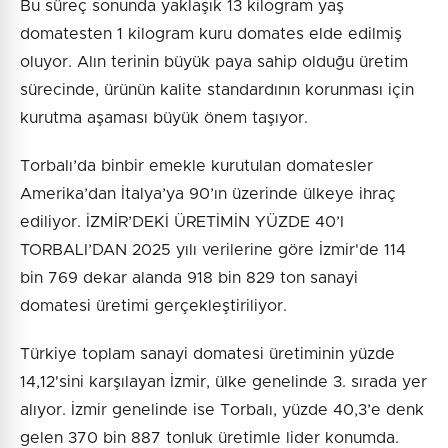
Bu süreç sonunda yaklaşık 13 kilogram yaş
domatesten 1 kilogram kuru domates elde edilmiş
oluyor. Alın terinin büyük paya sahip olduğu üretim
sürecinde, ürünün kalite standardının korunması için
kurutma aşaması büyük önem taşıyor.
Torbalı’da binbir emekle kurutulan domatesler
Amerika’dan İtalya’ya 90’ın üzerinde ülkeye ihraç
ediliyor. İZMİR’DEKİ ÜRETİMİN YÜZDE 40’I
TORBALI’DAN 2025 yılı verilerine göre İzmir'de 114
bin 769 dekar alanda 918 bin 829 ton sanayi
domatesi üretimi gerçekleştiriliyor.
Türkiye toplam sanayi domatesi üretiminin yüzde
14,12'sini karşılayan İzmir, ülke genelinde 3. sırada yer
alıyor. İzmir genelinde ise Torbalı, yüzde 40,3’e denk
gelen 370 bin 887 tonluk üretimle lider konumda.