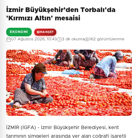
İzmir Büyükşehir’den Torbalı'da
'Kırmızı Altın' mesaisi
EKONOMI
MANŞET
07 Ağustos 2026, 10:43
3 dk okuma
162 görüntülenme
İZMİR (İGFA) - İzmir Büyükşehir Belediyesi, kent
tarımının simgeleri arasında yer alan coğrafi işaretli