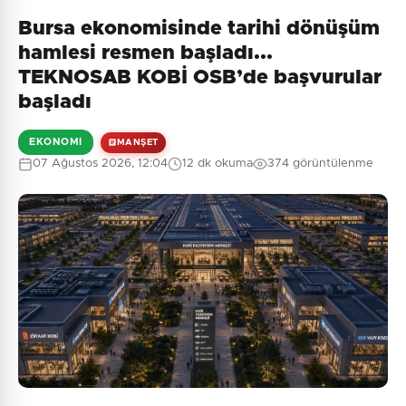
Bursa ekonomisinde tarihi dönüşüm
Henüz yorum yapılmamış. İlk yorumu siz yapın!
hamlesi resmen başladı...
TEKNOSAB KOBİ OSB’de başvurular
başladı
0
/2000
EKONOMI
MANŞET
Güvenlik Sorusu:
07 Ağustos 2026, 12:04
12 dk okuma
374 görüntülenme
5 + 6 = ?
Gönder