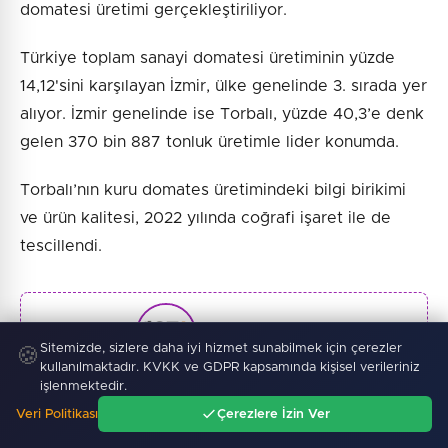
domatesi üretimi gerçekleştiriliyor.
Türkiye toplam sanayi domatesi üretiminin yüzde
14,12'sini karşılayan İzmir, ülke genelinde 3. sırada yer
alıyor. İzmir genelinde ise Torbalı, yüzde 40,3’e denk
gelen 370 bin 887 tonluk üretimle lider konumda.
Torbalı’nın kuru domates üretimindeki bilgi birikimi
ve ürün kalitesi, 2022 yılında coğrafi işaret ile de
tescillendi.
Haber :
İGF Haber
Sitemizde, sizlere daha iyi hizmet sunabilmek için çerezler
🍪
kullanılmaktadır. KVKK ve GDPR kapsamında kişisel verileriniz
işlenmektedir.
Veri Politikası
Çerezlere İzin Ver
SONRAKI HABER
Ana Sayfa
Gündem
Ara
Menü