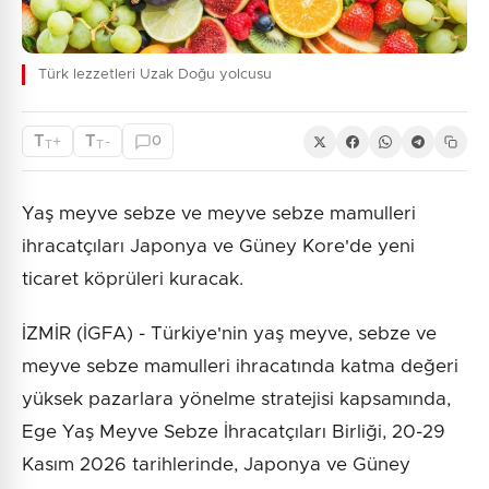
Türk lezzetleri Uzak Doğu yolcusu
T
T
+
-
0
T
T
Yaş meyve sebze ve meyve sebze mamulleri
ihracatçıları Japonya ve Güney Kore'de yeni
ticaret köprüleri kuracak.
İZMİR (İGFA) - Türkiye'nin yaş meyve, sebze ve
meyve sebze mamulleri ihracatında katma değeri
yüksek pazarlara yönelme stratejisi kapsamında,
Ege Yaş Meyve Sebze İhracatçıları Birliği, 20-29
Kasım 2026 tarihlerinde, Japonya ve Güney