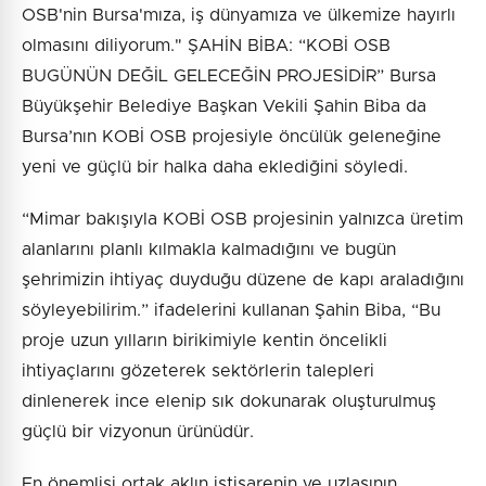
OSB'nin Bursa'mıza, iş dünyamıza ve ülkemize hayırlı
olmasını diliyorum." ŞAHİN BİBA: “KOBİ OSB
BUGÜNÜN DEĞİL GELECEĞİN PROJESİDİR” Bursa
Büyükşehir Belediye Başkan Vekili Şahin Biba da
Bursa’nın KOBİ OSB projesiyle öncülük geleneğine
yeni ve güçlü bir halka daha eklediğini söyledi.
“Mimar bakışıyla KOBİ OSB projesinin yalnızca üretim
alanlarını planlı kılmakla kalmadığını ve bugün
şehrimizin ihtiyaç duyduğu düzene de kapı araladığını
söyleyebilirim.” ifadelerini kullanan Şahin Biba, “Bu
proje uzun yılların birikimiyle kentin öncelikli
ihtiyaçlarını gözeterek sektörlerin talepleri
dinlenerek ince elenip sık dokunarak oluşturulmuş
güçlü bir vizyonun ürünüdür.
En önemlisi ortak aklın istişarenin ve uzlaşının