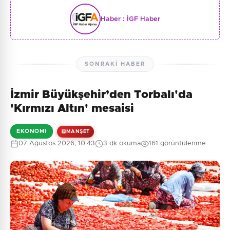
Haber :
İGF Haber
SONRAKI HABER
İzmir Büyükşehir’den Torbalı'da
'Kırmızı Altın' mesaisi
EKONOMI
MANŞET
07 Ağustos 2026, 10:43
3 dk okuma
161 görüntülenme