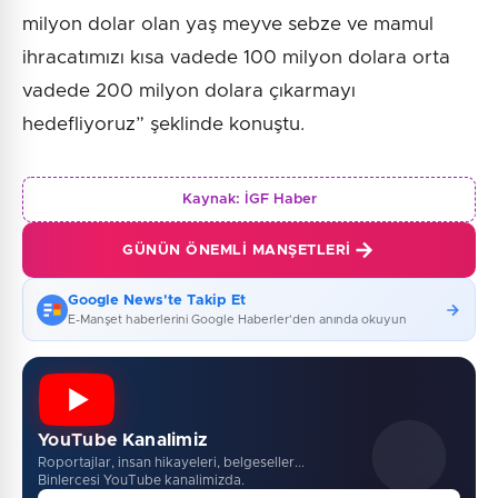
milyon dolar olan yaş meyve sebze ve mamul
ihracatımızı kısa vadede 100 milyon dolara orta
vadede 200 milyon dolara çıkarmayı
hedefliyoruz” şeklinde konuştu.
Kaynak:
İGF Haber
GÜNÜN ÖNEMLI MANŞETLERI
Google News'te Takip Et
E-Manşet haberlerini Google Haberler'den anında okuyun
YouTube Kanalimiz
Roportajlar, insan hikayeleri, belgeseller...
Binlercesi YouTube kanalimizda.