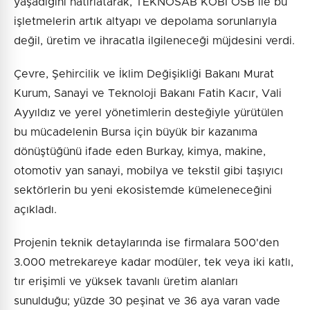
yaşadığını hatırlatarak, TEKNOSAB KOBİ OSB ile bu
işletmelerin artık altyapı ve depolama sorunlarıyla
değil, üretim ve ihracatla ilgileneceği müjdesini verdi.
Çevre, Şehircilik ve İklim Değişikliği Bakanı Murat
Kurum, Sanayi ve Teknoloji Bakanı Fatih Kacır, Vali
Ayyıldız ve yerel yönetimlerin desteğiyle yürütülen
bu mücadelenin Bursa için büyük bir kazanıma
dönüştüğünü ifade eden Burkay, kimya, makine,
otomotiv yan sanayi, mobilya ve tekstil gibi taşıyıcı
sektörlerin bu yeni ekosistemde kümeleneceğini
açıkladı.
Projenin teknik detaylarında ise firmalara 500'den
3.000 metrekareye kadar modüler, tek veya iki katlı,
tır erişimli ve yüksek tavanlı üretim alanları
sunulduğu; yüzde 30 peşinat ve 36 aya varan vade