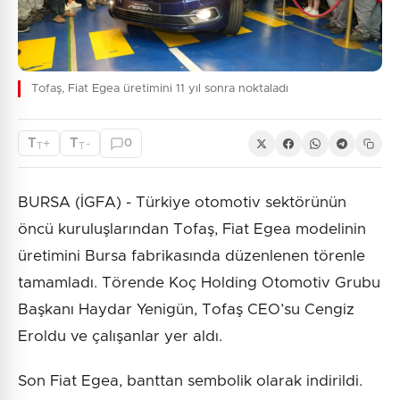
Tofaş, Fiat Egea üretimini 11 yıl sonra noktaladı
T
T
+
-
0
T
T
BURSA (İGFA) - Türkiye otomotiv sektörünün
öncü kuruluşlarından Tofaş, Fiat Egea modelinin
üretimini Bursa fabrikasında düzenlenen törenle
tamamladı. Törende Koç Holding Otomotiv Grubu
Başkanı Haydar Yenigün, Tofaş CEO’su Cengiz
Eroldu ve çalışanlar yer aldı.
Son Fiat Egea, banttan sembolik olarak indirildi.