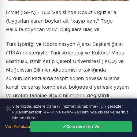
İZMİR (İGFA) - Tuul Vadisi’nde Dokuz Oğuzlar’a
(Uygurları kuran boylar) ait "kayıp kent" Togu
Balık’ta heyecan verici bulgulara ulaşıldı.
Türk İşbirliği ve Koordinasyon Ajansı Başkanlığının
(TİKA) desteğiyle; Türk Arkeoloji ve Kültürel Miras
Enstitüsü, İzmir Katip Çelebi Üniversitesi (İKÇÜ) ve
Moğolistan Bilimler Akademisi ortaklığında
sürdürülen kazılarda tespit edilen devasa sulama
kanalı ve saray kompleksi, bölgedeki yerleşik yaşam
ve üretim tarihine ilişkin bilinenleri değiştirdi.
Sitemizde, sizlere daha iyi hizmet sunabilmek için çerezler
🍪
Maden Kentinden Gelişmiş Tarım Merkezine Proje
kullanılmaktadır. KVKK ve GDPR kapsamında kişisel verileriniz
işlenmektedir.
Sorumlusu, Türk Arkeoloji ve Kültürel Miras Enstitüsü
Veri Politikası
Çerezlere İzin Ver
Başkanı ve İKÇÜ Sosyal ve Beşeri Bilimler Fakültesi
Ana Sayfa
Gündem
Ara
Menü
Dekanı Prof. Dr.