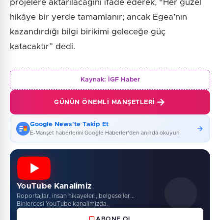
projelere aktarılacağını ifade ederek, “Her güzel
hikâye bir yerde tamamlanır; ancak Egea’nın
kazandırdığı bilgi birikimi geleceğe güç
katacaktır” dedi.
Kaynak:
İGF Haber
GÜNÜN ÖNEMLI MANŞETLERI
Google News'te Takip Et
E-Manşet haberlerini Google Haberler'den anında okuyun
YouTube Kanalimiz
Roportajlar, insan hikayeleri, belgeseller...
Binlercesi YouTube kanalimizda.
ABONE OL