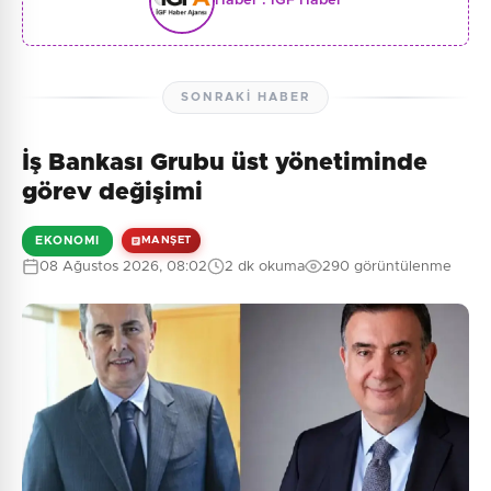
Haber :
İGF Haber
SONRAKI HABER
İş Bankası Grubu üst yönetiminde
görev değişimi
EKONOMI
MANŞET
08 Ağustos 2026, 08:02
2 dk okuma
290 görüntülenme