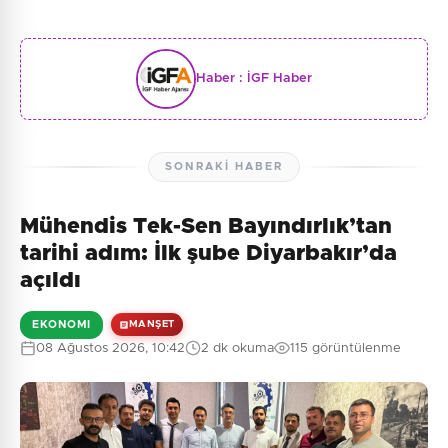
Haber :
İGF Haber
SONRAKI HABER
Mühendis Tek-Sen Bayındırlık’tan
tarihi adım: İlk şube Diyarbakır’da
açıldı
EKONOMI
MANŞET
08 Ağustos 2026, 10:42
2 dk okuma
115 görüntülenme