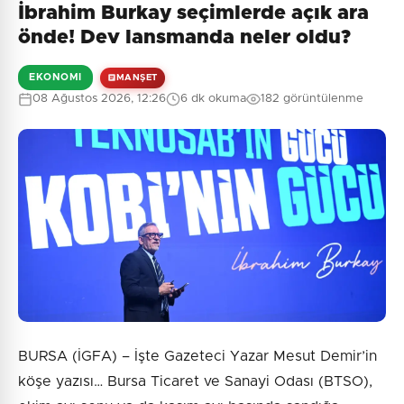
İbrahim Burkay seçimlerde açık ara
Henüz yorum yapılmamış. İlk yorumu siz yapın!
önde! Dev lansmanda neler oldu?
EKONOMI
MANŞET
08 Ağustos 2026, 12:26
6 dk okuma
182 görüntülenme
0
/2000
Güvenlik Sorusu:
10 + 2 = ?
Gönder
BURSA (İGFA) – İşte Gazeteci Yazar Mesut Demir’in
köşe yazısı… Bursa Ticaret ve Sanayi Odası (BTSO),