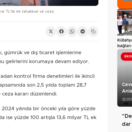
lyar TL'lik ek tahakkuk ve ceza
Kütahy
bağları
 gümrük ve dış ticaret işlemlerine
EKO
amu gelirlerini korumaya devam ediyor.
dan kontrol firma denetimleri ile ikincil
Cev
apsamında son 2,5 yılda toplam 28,7
Anl
 ceza kararı düzenlendi.
28
, 2024 yılında bir önceki yıla göre yüzde
"De
nda ise yüzde 100 artışla 13,6 milyar TL ek
dar