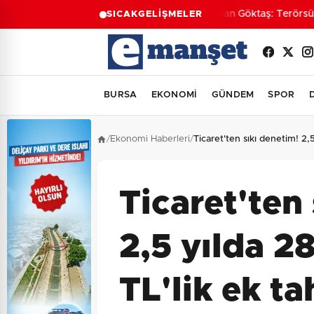
Bakan Göktaş: Terörsüz Tü
SICAK
GELİŞMELER
BURSA
EKONOMİ
GÜNDEM
SPOR
/
Ekonomi Haberleri
/
Ticaret'ten sıkı denetim! 2,
Ticaret'ten
2,5 yılda 2
TL'lik ek t