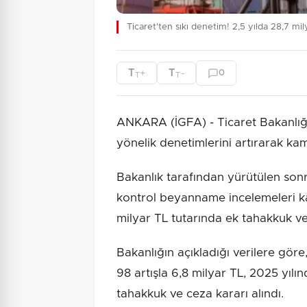
Ticaret'ten sıkı denetim! 2,5 yılda 28,7 mi
T
T
+
-
0
T
T
ANKARA (İGFA) - Ticaret Bakanlığı,
yönelik denetimlerini artırarak k
Bakanlık tarafından yürütülen sonra
kontrol beyanname incelemeleri k
milyar TL tutarında ek tahakkuk ve
Bakanlığın açıkladığı verilere göre
98 artışla 6,8 milyar TL, 2025 yılı
tahakkuk ve ceza kararı alındı.