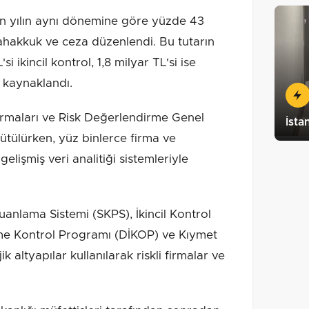
eçen yılın aynı dönemine göre yüzde 43
 tahakkuk ve ceza düzenlendi. Bu tutarın
i ikincil kontrol, 1,8 milyar TL'si ise
 kaynaklandı.
tırmaları ve Risk Değerlendirme Genel
İsta
ülürken, yüz binlerce firma ve
işmiş veri analitiği sistemleriyle
nlama Sistemi (SKPS), İkincil Kontrol
eme Kontrol Programı (DİKOP) ve Kıymet
k altyapılar kullanılarak riskli firmalar ve