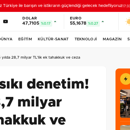
rkiye ile barışın ve istikrarın güçlendiği gelecek hedefliyoruz
17:33
DOLAR
EURO
47,7105
55,1678
%0.17
%0.27
DÜNYA
EĞİTİM
KÜLTÜR-SANAT
TEKNOLOJİ
MAGAZİN
S
5 yılda 28,7 milyar TL'lik ek tahakkuk ve ceza
 sıkı denetim!
8,7 milyar
ahakkuk ve