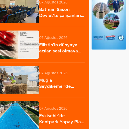
07 Ağustos 2026
Batman Sason
Devlet'te çalışanların
talepleri dinlendi…
07 Ağustos 2026
Filistin'in dünyaya
açılan sesi olmaya
devam edeceğiz…
07 Ağustos 2026
Muğla
Seydikemer’de
yaralar hızla sarılıyor
07 Ağustos 2026
Eskişehir'de
Kentpark Yapay Plajı
yeni sezonda