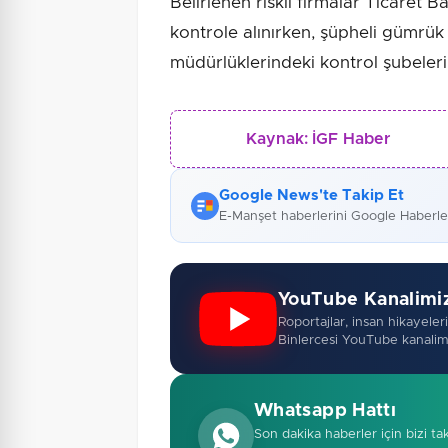
Belirlenen riskli firmalar Ticaret 
kontrole alınırken, şüpheli gümrü
müdürlüklerindeki kontrol şubelerin
Kaynak:
İGF Haber
Google News'te Takip Et
E-Manşet haberlerini Google Haberl
YouTube Kanalimi
Roportajlar, insan hikayeleri,
Binlercesi YouTube kanalim
Whatsapp Hattı
Son dakika haberler için bizi ta