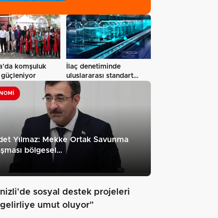
hizmete…
a’da komşuluk
İlaç denetiminde
 güçleniyor
uluslararası standart
dönemi
NOMI
det Yılmaz: Mekke Ortak Savunma
aşması bölgesel…
3
nizli'de sosyal destek projeleri
 gelirliye umut oluyor"