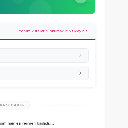
Yorum kurallarını okumak için tıklayınız!
RAKI HABER
lmamış. İlk yorumu siz yapın!
şüm hamlesi resmen başladı...…
0
/2000