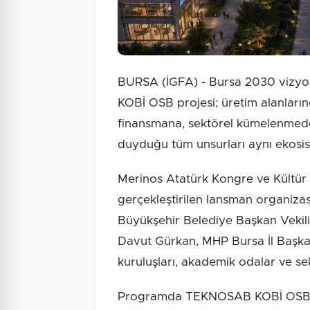
BURSA (İGFA) - Bursa 2030 vizy
KOBİ OSB projesi; üretim alanlarınd
finansmana, sektörel kümelenmeden
duyduğu tüm unsurları aynı ekosis
Merinos Atatürk Kongre ve Kültür M
gerçekleştirilen lansman organizas
Büyükşehir Belediye Başkan Vekili 
Davut Gürkan, MHP Bursa İl Başka
kuruluşları, akademik odalar ve sek
Programda TEKNOSAB KOBİ OSB ve