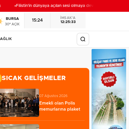
Filistin'in dünyaya açılan sesi olmaya devam edeceğiz
17:27
İMSAK'A
BURSA
15:24
12:25:31
30° AÇIK
AĞLIK
SICAK GELIŞMELER
07 Ağustos 2026
Emekli olan Polis
memurlarına plaket