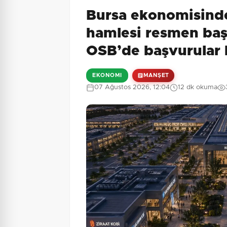
Bursa ekonomisind
7 + 8 = ?
Güvenlik Sorusu:
hamlesi resmen ba
OSB’de başvurular 
EKONOMI
MANŞET
07 Ağustos 2026, 12:04
12 dk okuma