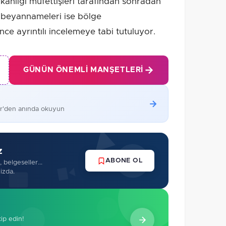
Bakanlığı müfettişleri tarafından sonradan
k beyannameleri ise bölge
ce ayrıntılı incelemeye tabi tutuluyor.
GÜNÜN ÖNEMLI MANŞETLERI
er'den anında okuyun
z
ABONE OL
 belgeseller...
izda.
kip edin!