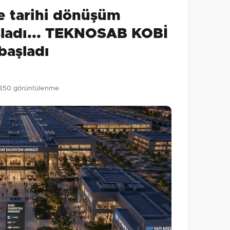
e tarihi dönüşüm
Gönder
şladı... TEKNOSAB KOBİ
başladı
350 görüntülenme