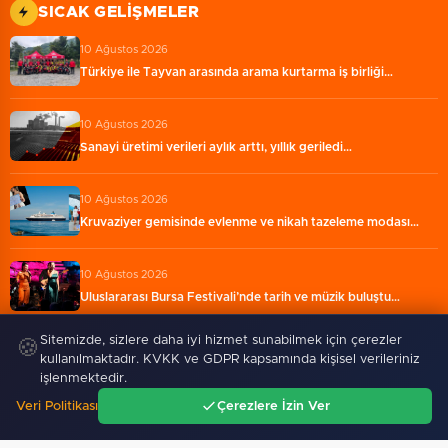
SICAK GELIŞMELER
10 Ağustos 2026
Türkiye ile Tayvan arasında arama kurtarma iş birliği…
10 Ağustos 2026
Sanayi üretimi verileri aylık arttı, yıllık geriledi…
10 Ağustos 2026
Kruvaziyer gemisinde evlenme ve nikah tazeleme modası…
10 Ağustos 2026
Uluslararası Bursa Festivali’nde tarih ve müzik buluştu…
Sitemizde, sizlere daha iyi hizmet sunabilmek için çerezler
🍪
10 Ağustos 2026
kullanılmaktadır. KVKK ve GDPR kapsamında kişisel verileriniz
Bursa Yıldırım'da gençlere geleceğe hazırlanıyor
işlenmektedir.
Veri Politikası
Çerezlere İzin Ver
Ana Sayfa
Gündem
Ara
Menü