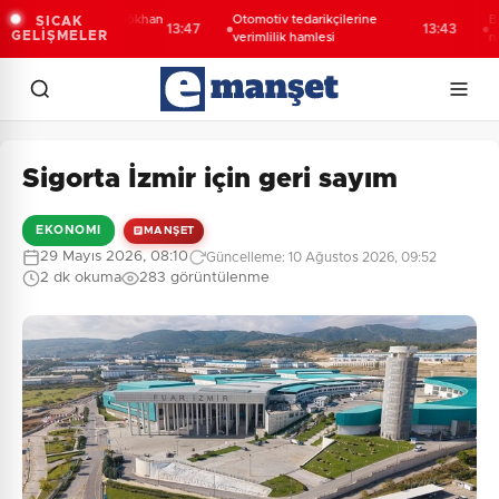
Kültür Yolu'na Gökhan
Otomotiv tedarikçilerine
Bini aş
SICAK
13:47
13:43
GELİŞMELER
 final
verimlilik hamlesi
nakliyl
Sigorta İzmir için geri sayım
EKONOMI
MANŞET
29 Mayıs 2026, 08:10
Güncelleme: 10 Ağustos 2026, 09:52
2 dk okuma
283 görüntülenme