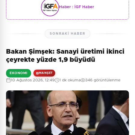
Haber :
İGF Haber
SONRAKI HABER
Bakan Şimşek: Sanayi üretimi ikinci
çeyrekte yüzde 1,9 büyüdü
EKONOMI
MANŞET
10 Ağustos 2026, 12:49
1 dk okuma
346 görüntülenme