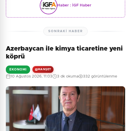
Haber :
İGF Haber
SONRAKI HABER
Azerbaycan ile kimya ticaretine yeni
köprü
EKONOMI
MANŞET
10 Ağustos 2026, 11:03
3 dk okuma
332 görüntülenme