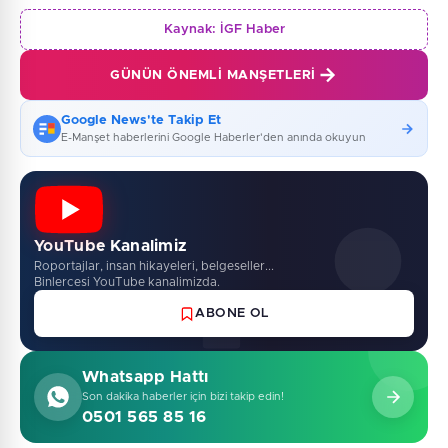
Kaynak:
İGF Haber
GÜNÜN ÖNEMLI MANŞETLERI
Google News'te Takip Et
E-Manşet haberlerini Google Haberler'den anında okuyun
YouTube Kanalimiz
Roportajlar, insan hikayeleri, belgeseller...
Binlercesi YouTube kanalimizda.
ABONE OL
Whatsapp Hattı
Son dakika haberler için bizi takip edin!
0501 565 85 16