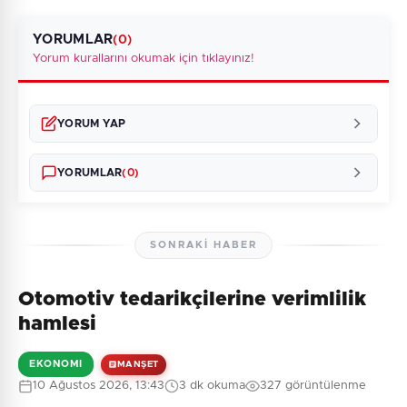
YORUMLAR
(0)
Yorum kurallarını okumak için tıklayınız!
YORUM YAP
YORUMLAR
(0)
SONRAKI HABER
Otomotiv tedarikçilerine verimlilik
Henüz yorum yapılmamış. İlk yorumu siz yapın!
hamlesi
EKONOMI
MANŞET
10 Ağustos 2026, 13:43
3 dk okuma
327 görüntülenme
0
/2000