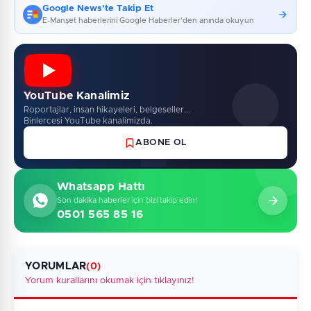
Google News'te Takip Et
E-Manşet haberlerini Google Haberler'den anında okuyun
YouTube Kanalimiz
Roportajlar, insan hikayeleri, belgeseller...
Binlercesi YouTube kanalimizda.
ABONE OL
Whatsapp Hattı
Son dakika haberler için bizi takip edin!
0501 565 85 16
YORUMLAR
(0)
Yorum kurallarını okumak için tıklayınız!