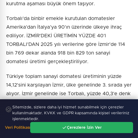
kurutma aşaması büyük önem taşıyor.
Torbalı’da binbir emekle kurutulan domatesler
Amerika’dan İtalya’ya 90’ın üzerinde ülkeye ihraç
ediliyor. İZMİR’DEKİ ÜRETİMİN YÜZDE 40’I
TORBALI’DAN 2025 yılı verilerine göre İzmir'de 114
bin 769 dekar alanda 918 bin 829 ton sanayi
domatesi üretimi gerçekleştiriliyor.
Türkiye toplam sanayi domatesi üretiminin yüzde
14,12'sini karşılayan İzmir, ülke genelinde 3. sırada yer
alıyor. İzmir genelinde ise Torbalı, yüzde 40,3’e denk
gelen 370 bin 887 tonluk üretimle lider konumda.
Sitemizde, sizlere daha iyi hizmet sunabilmek için çerezler
🍪
kullanılmaktadır. KVKK ve GDPR kapsamında kişisel verileriniz
Torbalı’nın kuru domates üretimindeki bilgi birikimi
işlenmektedir.
ve ürün kalitesi, 2022 yılında coğrafi işaret ile de
Veri Politikası
Çerezlere İzin Ver
Ana Sayfa
Gündem
Ara
Menü
tescillendi.