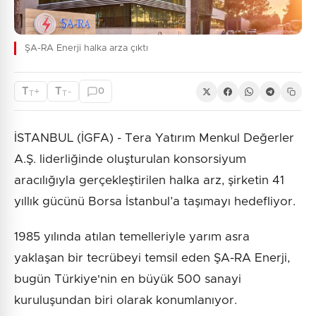
ŞA-RA Enerji halka arza çıktı
T
T
+
-
0
T
T
İSTANBUL (İGFA) - Tera Yatırım Menkul Değerler
A.Ş. liderliğinde oluşturulan konsorsiyum
aracılığıyla gerçekleştirilen halka arz, şirketin 41
yıllık gücünü Borsa İstanbul’a taşımayı hedefliyor.
1985 yılında atılan temelleriyle yarım asra
yaklaşan bir tecrübeyi temsil eden ŞA-RA Enerji,
bugün Türkiye'nin en büyük 500 sanayi
kuruluşundan biri olarak konumlanıyor.