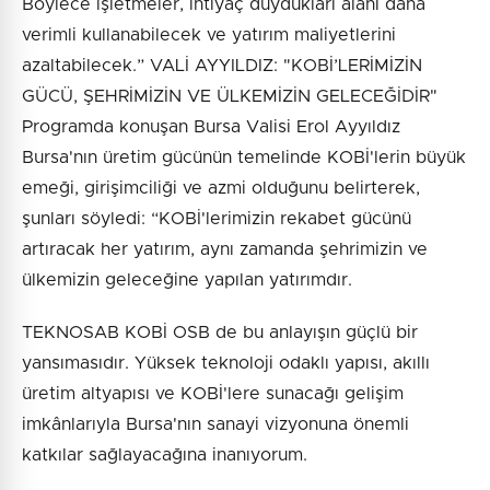
Böylece işletmeler, ihtiyaç duydukları alanı daha
verimli kullanabilecek ve yatırım maliyetlerini
azaltabilecek.” VALİ AYYILDIZ: "KOBİ’LERİMİZİN
GÜCÜ, ŞEHRİMİZİN VE ÜLKEMİZİN GELECEĞİDİR"
Programda konuşan Bursa Valisi Erol Ayyıldız
Bursa'nın üretim gücünün temelinde KOBİ'lerin büyük
emeği, girişimciliği ve azmi olduğunu belirterek,
şunları söyledi: “KOBİ'lerimizin rekabet gücünü
artıracak her yatırım, aynı zamanda şehrimizin ve
ülkemizin geleceğine yapılan yatırımdır.
TEKNOSAB KOBİ OSB de bu anlayışın güçlü bir
yansımasıdır. Yüksek teknoloji odaklı yapısı, akıllı
üretim altyapısı ve KOBİ'lere sunacağı gelişim
imkânlarıyla Bursa'nın sanayi vizyonuna önemli
katkılar sağlayacağına inanıyorum.