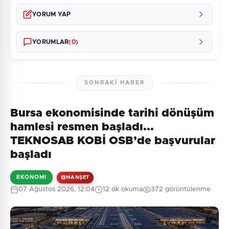
YORUM YAP
YORUMLAR
(0)
SONRAKI HABER
Bursa ekonomisinde tarihi dönüşüm
Henüz yorum yapılmamış. İlk yorumu siz yapın!
hamlesi resmen başladı...
TEKNOSAB KOBİ OSB’de başvurular
başladı
0
/2000
EKONOMI
MANŞET
Güvenlik Sorusu:
07 Ağustos 2026, 12:04
12 dk okuma
372 görüntülenme
9 + 5 = ?