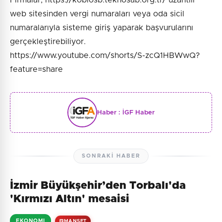
Firmalar, https://kobiosb.teknosab.org.tr/ uzantılı
web sitesinden vergi numaraları veya oda sicil
numaralarıyla sisteme giriş yaparak başvurularını
gerçekleştirebiliyor.
https://www.youtube.com/shorts/S-zcQ1HBWwQ?
feature=share
Haber :
İGF Haber
SONRAKI HABER
İzmir Büyükşehir’den Torbalı'da
'Kırmızı Altın' mesaisi
EKONOMI
MANŞET