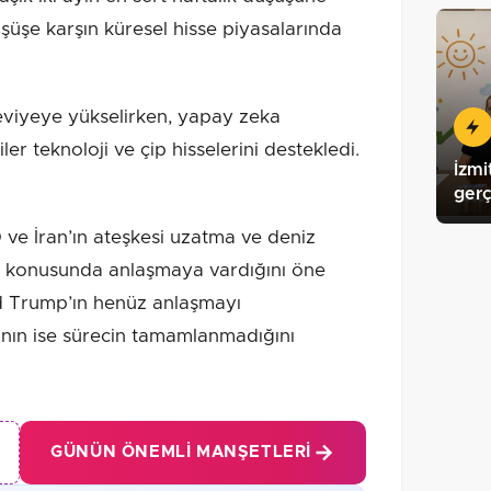
üşüşe karşın küresel hisse piyasalarında
eviyeye yükselirken, yapay zeka
ler teknoloji ve çip hisselerini destekledi.
İzmi
gerç
ve İran’ın ateşkesi uzatma ve deniz
rma konusunda anlaşmaya vardığını öne
 Trump’ın henüz anlaşmayı
nın ise sürecin tamamlanmadığını
GÜNÜN ÖNEMLI MANŞETLERI