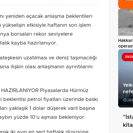
nı yeniden açacak anlaşma beklentileri
yükselişin etkisiyle haftanın son işlem
nya borsaları rekor seviyelere
Hakkari
ftalık kayba hazırlanıyor.
operas
esrar…
 ateşkesin uzatılması ve deniz taşımacılığı
EKO
ına ilişkin olası anlaşmanın ayrıntılarını
Yelk
HAZIRLANIYOR Piyasalarda Hürmüz
nefe
 beklentisi petrol fiyatları üzerinde baskı
28
ları yaklaşık 1 dolar düşerek varil başına
kaybın yüzde 10’u aşması bekleniyor.
"İs
kit
şık iki ayın en sert haftalık düşüşüne