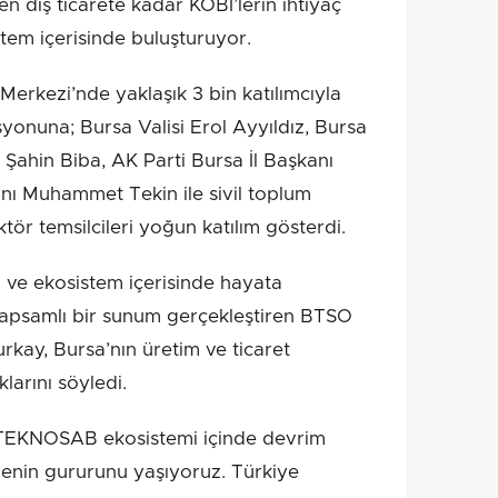
 dış ticarete kadar KOBİ’lerin ihtiyaç
tem içerisinde buluşturuyor.
erkezi’nde yaklaşık 3 bin katılımcıyla
yonuna; Bursa Valisi Erol Ayyıldız, Bursa
Şahin Biba, AK Parti Bursa İl Başkanı
nı Muhammet Tekin ile sivil toplum
tör temsilcileri yoğun katılım gösterdi.
 ekosistem içerisinde hayata
n kapsamlı bir sunum gerçekleştiren BTSO
kay, Bursa’nın üretim ve ticaret
larını söyledi.
n TEKNOSAB ekosistemi içinde devrim
menin gururunu yaşıyoruz. Türkiye