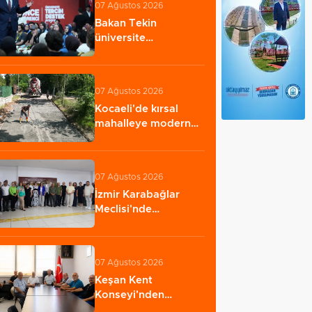
07 Ağustos 2026
Bakan Tekin
üniversite
adaylarıyla tecrübe
paylaştı…
07 Ağustos 2026
Kocaeli'de kırsal
mahalleye modern
yol
07 Ağustos 2026
İzmir Karabağlar
Meclisi'nde
komisyonlar yeniden
şekillendi…
07 Ağustos 2026
Keşan Kent
Konseyi'nden
muhtarlara nezaket