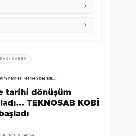
RAKI HABER
lmamış. İlk yorumu siz yapın!
şüm hamlesi resmen başladı...…
0
/2000
e tarihi dönüşüm
Gönder
şladı... TEKNOSAB KOBİ
başladı
386 görüntülenme