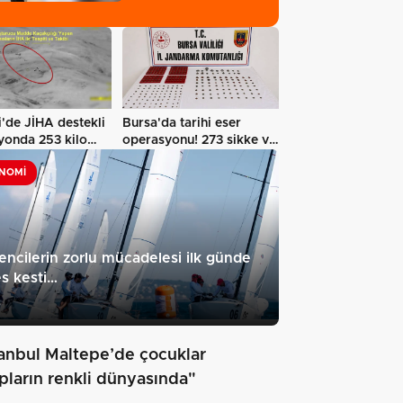
ziyareti…
'de JİHA destekli
Bursa'da tarihi eser
yonda 253 kilo
operasyonu! 273 sikke ve
18 obje…
NOMI
encilerin zorlu mücadelesi ilk günde
s kesti…
3
tanbul Maltepe’de çocuklar
apların renkli dünyasında"