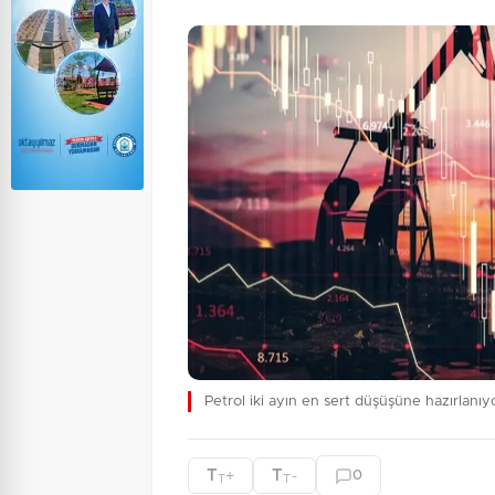
Petrol iki ayın en sert düşüşüne hazırlanıy
T
T
+
-
0
T
T