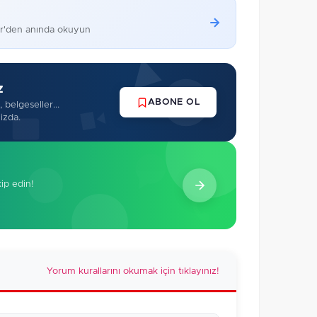
er'den anında okuyun
z
ABONE OL
 belgeseller...
izda.
kip edin!
Yorum kurallarını okumak için tıklayınız!