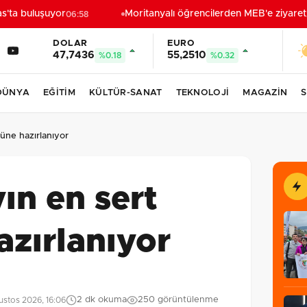
'ta buluşuyor
Moritanyalı öğrencilerden MEB'e ziyaret
06:58
21
DOLAR
EURO
47,7436
55,2510
%0.18
%0.32
DÜNYA
EĞİTİM
KÜLTÜR-SANAT
TEKNOLOJİ
MAGAZİN
S
şüne hazırlanıyor
yın en sert
zırlanıyor
2 dk okuma
250 görüntülenme
stos 2026, 16:06