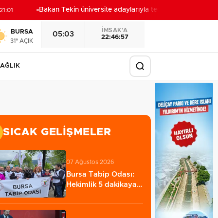
Bakan Tekin üniversite adaylarıyla tecrübe paylaştı
:01
20:57
İMSAK'A
BURSA
05:03
22:46:55
31° AÇIK
AĞLIK
SICAK GELIŞMELER
07 Ağustos 2026
Bursa Tabip Odası:
Hekimlik 5 dakikaya
sığmaz