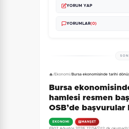
YORUM YAP
YORUMLAR
(0)
SON
Henüz yorum yapı
/
Ekonomi
/
Bursa ekonomisinde tarihi dönü
Bursa ekonomisind
7 + 8 = ?
Güvenlik Sorusu:
hamlesi resmen ba
OSB’de başvurular 
EKONOMI
MANŞET
07 Ağustos 2026, 12:04
12 dk okuma