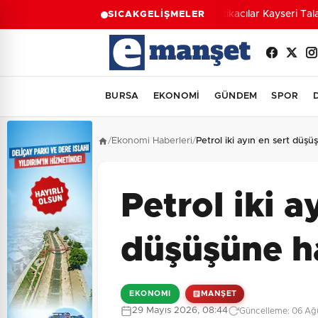
Antikacılar Kayseri Talas
SICAK
GELİŞMELER
BURSA
EKONOMİ
GÜNDEM
SPOR
/
Ekonomi Haberleri
/
Petrol iki ayın en sert düşü
Petrol iki a
düşüşüne ha
EKONOMI
MANŞET
29 Mayıs 2026, 08:44
Güncelleme: 06 Ağu