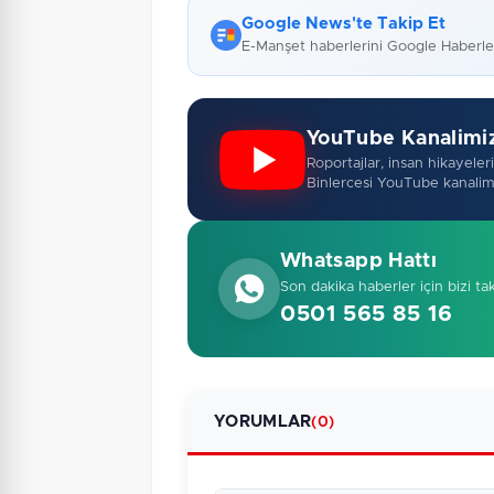
Google News'te Takip Et
E-Manşet haberlerini Google Haberl
YouTube Kanalimi
Roportajlar, insan hikayeleri,
Binlercesi YouTube kanalim
Whatsapp Hattı
Son dakika haberler için bizi ta
0501 565 85 16
YORUMLAR
(0)