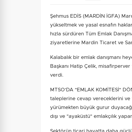
Şehmus EDİS (MARDİN İGFA) ​Mardi
yükseltmek ve yasal esnafın hakla
hızla sürdüren Tüm Emlak Danışman
ziyaretlerine Mardin Ticaret ve Sa
Kalabalık bir emlak danışmanı heye
Başkanı Hatip Çelik, misafirperver
verdi.
​MTSO'DA "EMLAK KOMİTESİ" DÖNE
taleplerine cevap vereceklerini ve
yürümekten büyük gurur duyacağın
dışı ve "ayaküstü" emlakçılık yapa
Sektörün ticari hayatta daha güçlü 