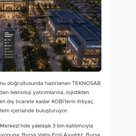
onu doğrultusunda hazırlanan TEKNOSAB
an teknoloji yatırımlarına, lojistikten
 dış ticarete kadar KOBİ’lerin ihtiyaç
tem içerisinde buluşturuyor.
erkezi’nde yaklaşık 3 bin katılımcıyla
yonuna; Bursa Valisi Erol Ayyıldız, Bursa