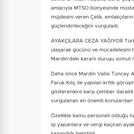
amacıyla MTSO bünyesinde müstaki
müjdesini veren Çelik, emlakçılar
güçlendirileceğini vurguladı.
​AYAKÇILARA CEZA YAĞIYOR Türkiy
ulaşarak gücünü ve mücadelesini
Mardin'deki kararlı duruşu somut 
Daha önce Mardin Valisi Tuncay Ak
Faruk Kılıç ile yapılan kritik görü
gösterenlere karşı çember daraldı
vurgulanan en önemli konulardan b
Özellikle kamu personeli olduğu ha
işi yapanlara ve vergi kaçıran ayak
kazandığı belirtildi.