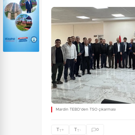
Mardin TEBD'den TSO çıkarması
T
T
+
-
0
T
T