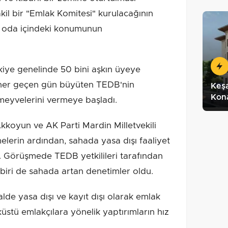
l bir "Emlak Komitesi" kurulacağının
ın oda içindeki konumunun
e genelinde 50 bini aşkın üyeye
 her geçen gün büyüten TEDB'nin
Keşa
Kon
meyvelerini vermeye başladı.
koyun ve AK Parti Mardin Milletvekili
şmelerin ardından, sahada yasa dışı faaliyet
. ​Görüşmede TEDB yetkilileri tarafından
iri de sahada artan denetimler oldu.
lde yasa dışı ve kayıt dışı olarak emlak
üstü emlakçılara yönelik yaptırımların hız