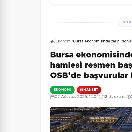
SON
Henüz yorum yapı
/
Ekonomi
/
Bursa ekonomisinde tarihi dönü
Bursa ekonomisind
1 + 6 = ?
Güvenlik Sorusu:
hamlesi resmen ba
OSB’de başvurular 
EKONOMI
MANŞET
07 Ağustos 2026, 12:04
12 dk okuma