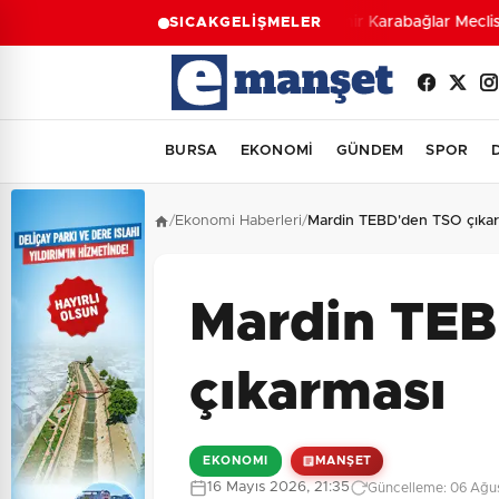
İzmir Karabağlar Meclisi'
SICAK
GELİŞMELER
BURSA
EKONOMİ
GÜNDEM
SPOR
/
Ekonomi Haberleri
/
Mardin TEBD'den TSO çıka
Mardin TE
çıkarması
EKONOMI
MANŞET
16 Mayıs 2026, 21:35
Güncelleme: 06 Ağus