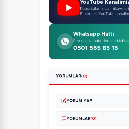
YouTube Kanalimi
Roportajlar, insan hikayeleri,
Binlercesi YouTube kanalim
Whatsapp Hattı
Son dakika haberler için bizi ta
0501 565 85 16
YORUMLAR
(0)
YORUM YAP
YORUMLAR
(0)