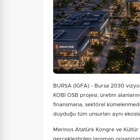
BURSA (İGFA) - Bursa 2030 vizy
KOBİ OSB projesi; üretim alanlarınd
finansmana, sektörel kümelenmeden
duyduğu tüm unsurları aynı ekosis
Merinos Atatürk Kongre ve Kültür M
gerçekleştirilen lansman organizas