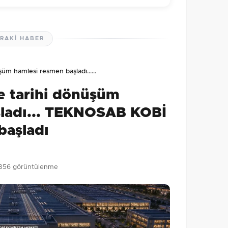
RAKI HABER
lmamış. İlk yorumu siz yapın!
şüm hamlesi resmen başladı...…
0
/2000
e tarihi dönüşüm
Gönder
şladı... TEKNOSAB KOBİ
başladı
356 görüntülenme