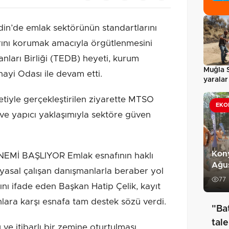
n’de emlak sektörünün standartlarını
rını korumak amacıyla örgütlenmesini
ları Birliği (TEDB) heyeti, kurum
Muğla 
nayi Odası ile devam etti.
yaralar 
tiyle gerçekleştirilen ziyarette MTSO
EKO
 ve yapıcı yaklaşımıyla sektöre güven
Kony
Mİ BAŞLIYOR Emlak esnafının haklı
Ağus
 yasal çalışan danışmanlarla beraber yol
77
ı ifade eden Başkan Hatip Çelik, kayıt
nlara karşı esnafa tam destek sözü verdi.
"Ba
tale
ve itibarlı bir zemine oturtulması