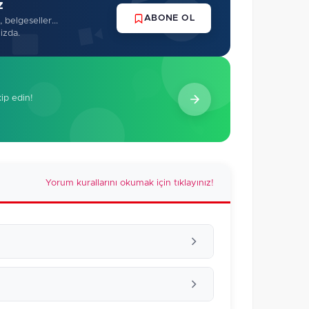
z
ABONE OL
 belgeseller...
izda.
kip edin!
Yorum kurallarını okumak için tıklayınız!