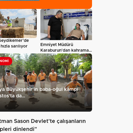
hizmete…
Seydikemer’de
Emniyet Müdürü
hızla sarılıyor
Karaburun'dan kahraman
bekçiye hastanede…
NOMI
a Büyükşehir’in baba-oğul kampı
tos'ta da…
tman Sason Devlet'te çalışanların
pleri dinlendi"