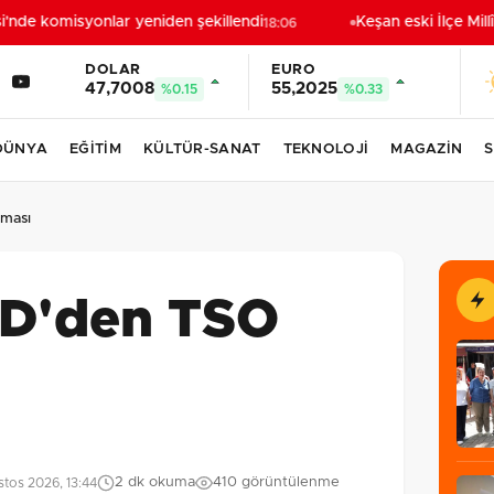
nde komisyonlar yeniden şekillendi
Keşan eski İlçe Millî
18:06
DOLAR
EURO
47,7008
55,2025
%0.15
%0.33
DÜNYA
EĞİTİM
KÜLTÜR-SANAT
TEKNOLOJİ
MAGAZİN
S
rması
BD'den TSO
2 dk okuma
410 görüntülenme
tos 2026, 13:44