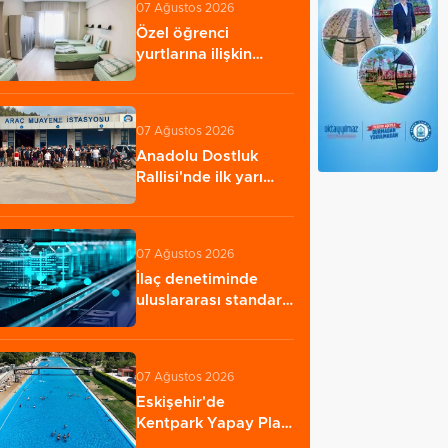
07 Ağustos 2026
Özel öğrenci
yurtlarına ilişkin
yönetmelik
değişikliği...…
07 Ağustos 2026
Anadolu Dostluk
Rallisi'nde ilk yarı
tamamlandı
07 Ağustos 2026
İlaç denetiminde
uluslararası standart
dönemi
07 Ağustos 2026
Eskişehir'de
Kentpark Yapay Plajı
yeni sezonda