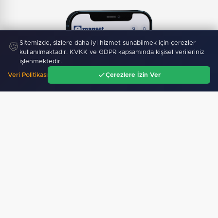
Sitemizde, sizlere daha iyi hizmet sunabilmek için çerezler
🍪
kullanılmaktadır. KVKK ve GDPR kapsamında kişisel verileriniz
işlenmektedir.
Veri Politikası
Çerezlere İzin Ver
Ana Sayfa
Gündem
Ara
Menü
Mobil Uygulamamız Yayında!
Binlerce haberden
anında haberdar ol, ilgi alanına göre haber oku.