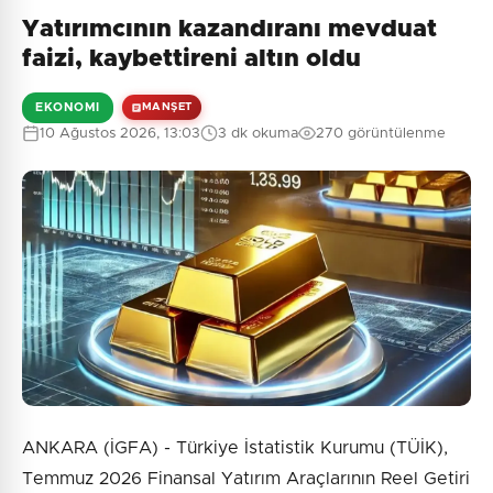
Yatırımcının kazandıranı mevduat
faizi, kaybettireni altın oldu
EKONOMI
MANŞET
10 Ağustos 2026, 13:03
3 dk okuma
270 görüntülenme
ANKARA (İGFA) - Türkiye İstatistik Kurumu (TÜİK),
Temmuz 2026 Finansal Yatırım Araçlarının Reel Getiri