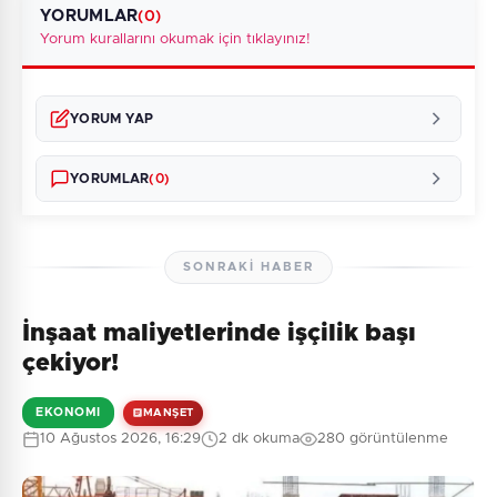
YORUMLAR
(0)
Yorum kurallarını okumak için tıklayınız!
YORUM YAP
YORUMLAR
(0)
SONRAKI HABER
İnşaat maliyetlerinde işçilik başı
Henüz yorum yapılmamış. İlk yorumu siz yapın!
çekiyor!
EKONOMI
MANŞET
10 Ağustos 2026, 16:29
2 dk okuma
280 görüntülenme
0
/2000
Güvenlik Sorusu: