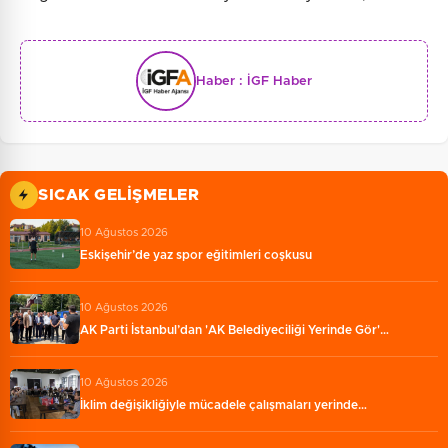
Haber :
İGF Haber
SICAK GELIŞMELER
10 Ağustos 2026
Eskişehir’de yaz spor eğitimleri coşkusu
10 Ağustos 2026
AK Parti İstanbul’dan 'AK Belediyeciliği Yerinde Gör'…
10 Ağustos 2026
İklim değişikliğiyle mücadele çalışmaları yerinde…