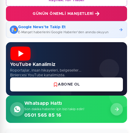
Kaynak:
İGF Haber
GÜNÜN ÖNEMLI MANŞETLERI
Google News'te Takip Et
E-Manşet haberlerini Google Haberler'den anında okuyun
YouTube Kanalimiz
Roportajlar, insan hikayeleri, belgeseller...
Binlercesi YouTube kanalimizda.
ABONE OL
Whatsapp Hattı
Son dakika haberler için bizi takip edin!
0501 565 85 16