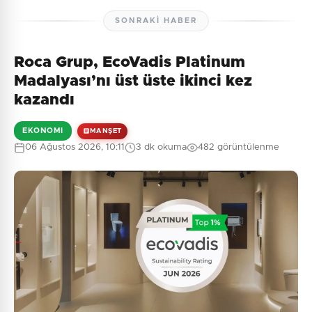
SONRAKI HABER
Roca Grup, EcoVadis Platinum
Madalyası’nı üst üste ikinci kez
kazandı
EKONOMI
MANŞET
06 Ağustos 2026, 10:11
3 dk okuma
482 görüntülenme