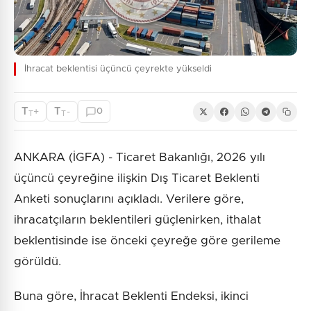
İhracat beklentisi üçüncü çeyrekte yükseldi
T
T
+
-
0
T
T
ANKARA (İGFA) - Ticaret Bakanlığı, 2026 yılı
üçüncü çeyreğine ilişkin Dış Ticaret Beklenti
Anketi sonuçlarını açıkladı. Verilere göre,
ihracatçıların beklentileri güçlenirken, ithalat
beklentisinde ise önceki çeyreğe göre gerileme
görüldü.
Buna göre, İhracat Beklenti Endeksi, ikinci