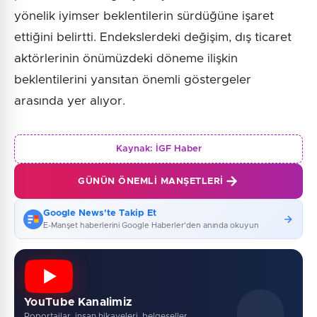
yönelik iyimser beklentilerin sürdüğüne işaret
ettiğini belirtti. Endekslerdeki değişim, dış ticaret
aktörlerinin önümüzdeki döneme ilişkin
beklentilerini yansıtan önemli göstergeler
arasında yer alıyor.
Kaynak:
İGF Haber
GÜNÜN ÖNEMLI MANŞETLERI
Google News'te Takip Et
E-Manşet haberlerini Google Haberler'den anında okuyun
YouTube Kanalimiz
Roportajlar, insan hikayeleri, belgeseller...