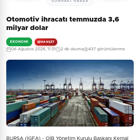
SONRAKI HABER
Otomotiv ihracatı temmuzda 3,6
Henüz yorum yapılmamış. İlk yorumu siz yapın!
milyar dolar
EKONOMI
MANŞET
06 Ağustos 2026, 11:31
2 dk okuma
437 görüntülenme
0
/2000
Güvenlik Sorusu:
8 + 2 = ?
Gönder
BURSA (İGFA) - OİB Yönetim Kurulu Başkanı Kemal