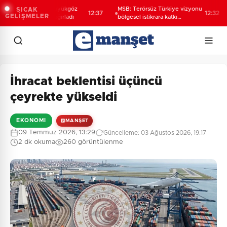
bze'de Başkan Büyükgöz
MSB: Terörsüz Türkiye vizyonu
SICAK
12:37
12:32
GELİŞMELER
 şampiyonlarını ağırladı
bölgesel istikrara katkı
sağlayacak
f
İhracat beklentisi üçüncü
çeyrekte yükseldi
EKONOMI
MANŞET
09 Temmuz 2026, 13:29
Güncelleme: 03 Ağustos 2026, 19:17
2 dk okuma
260 görüntülenme