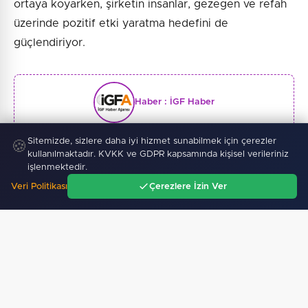
ortaya koyarken, şirketin insanlar, gezegen ve refah
üzerinde pozitif etki yaratma hedefini de
güçlendiriyor.
Haber :
İGF Haber
Sitemizde, sizlere daha iyi hizmet sunabilmek için çerezler
🍪
kullanılmaktadır. KVKK ve GDPR kapsamında kişisel verileriniz
işlenmektedir.
SICAK GELIŞMELER
Veri Politikası
Çerezlere İzin Ver
Ana Sayfa
Gündem
Ara
Menü
06 Ağustos 2026
Edirne Keşan'da Önkal Kılavuz'dan anlamlı çalışma
06 Ağustos 2026
Ankara ATA Çiftliği yoncaları Doğal Yaşam Parkı'na…