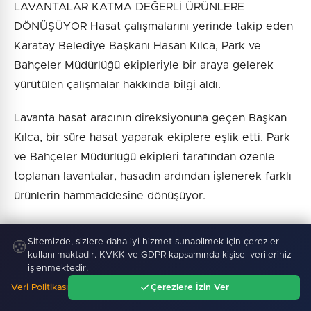
LAVANTALAR KATMA DEĞERLİ ÜRÜNLERE
DÖNÜŞÜYOR Hasat çalışmalarını yerinde takip eden
Karatay Belediye Başkanı Hasan Kılca, Park ve
Bahçeler Müdürlüğü ekipleriyle bir araya gelerek
yürütülen çalışmalar hakkında bilgi aldı.
Lavanta hasat aracının direksiyonuna geçen Başkan
Kılca, bir süre hasat yaparak ekiplere eşlik etti. Park
ve Bahçeler Müdürlüğü ekipleri tarafından özenle
toplanan lavantalar, hasadın ardından işlenerek farklı
ürünlerin hammaddesine dönüşüyor.
Lavantalardan elde edilen yağ ve lavanta suyu;
Sitemizde, sizlere daha iyi hizmet sunabilmek için çerezler
🍪
gazoz, dondurma, sabun, mum, krem, kolonya ve
kullanılmaktadır. KVKK ve GDPR kapsamında kişisel verileriniz
lavanta yağı başta olmak üzere birçok katma değerli
işlenmektedir.
ürünün üretiminde kullanılıyor.
Veri Politikası
Çerezlere İzin Ver
Ana Sayfa
Gündem
Ara
Menü