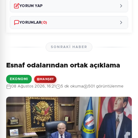
YORUM YAP
YORUMLAR
(0)
SONRAKI HABER
Esnaf odalarından ortak açıklama
Henüz yorum yapılmamış. İlk yorumu siz yapın!
EKONOMI
MANŞET
08 Ağustos 2026, 16:21
5 dk okuma
501 görüntülenme
0
/2000
Güvenlik Sorusu:
6 + 9 = ?