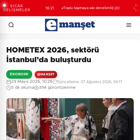
rından ortak
Emekli K
SICAK
16:21
Toplu taşımaya sıkı denetim
16:20
GELİŞMELER
hizmeti b
HOMETEX 2026, sektörü
İstanbul’da buluşturdu
EKONOMI
MANŞET
29 Mayıs 2026, 10:26
Güncelleme: 07 Ağustos 2026, 04:17
5 dk okuma
394 görüntülenme