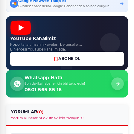
Google News'te Takip Et
E-Manşet haberlerini Google Haberler'den anında okuyun
YouTube Kanalimiz
Roportajlar, insan hikayeleri, belgeseller...
Binlercesi YouTube kanalimizda.
ABONE OL
Whatsapp Hattı
Son dakika haberler için bizi takip edin!
0501 565 85 16
YORUMLAR
(0)
Yorum kurallarını okumak için tıklayınız!