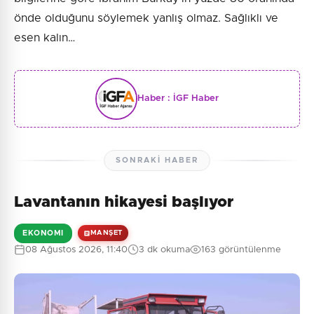
önde olduğunu söylemek yanlış olmaz. Sağlıklı ve
esen kalın…
Haber :
İGF Haber
SONRAKI HABER
Lavantanın hikayesi başlıyor
EKONOMI
MANŞET
08 Ağustos 2026, 11:40
3 dk okuma
163 görüntülenme