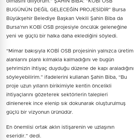
olmasını diliyorum." ŞAHİN BİBA: “KOBİ OSB
BUGÜNÜN DEĞİL GELECEĞİN PROJESİDİR” Bursa
Büyükşehir Belediye Başkan Vekili Şahin Biba da
Bursa’nın KOBİ OSB projesiyle öncülük geleneğine
yeni ve güçlü bir halka daha eklediğini söyledi.
“Mimar bakışıyla KOBİ OSB projesinin yalnızca üretim
alanlarını planlı kılmakla kalmadığını ve bugün
şehrimizin ihtiyaç duyduğu düzene de kapı araladığını
söyleyebilirim.” ifadelerini kullanan Şahin Biba, “Bu
proje uzun yılların birikimiyle kentin öncelikli
ihtiyaçlarını gözeterek sektörlerin talepleri
dinlenerek ince elenip sık dokunarak oluşturulmuş
güçlü bir vizyonun ürünüdür.
En önemlisi ortak aklın istişarenin ve uzlaşının
eseridir.” dedi.