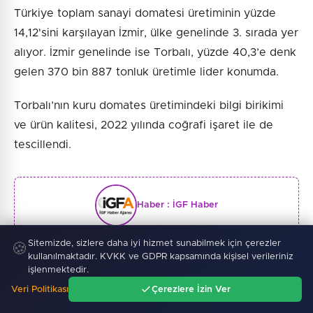
Türkiye toplam sanayi domatesi üretiminin yüzde
14,12'sini karşılayan İzmir, ülke genelinde 3. sırada yer
alıyor. İzmir genelinde ise Torbalı, yüzde 40,3’e denk
gelen 370 bin 887 tonluk üretimle lider konumda.
Torbalı’nın kuru domates üretimindeki bilgi birikimi
ve ürün kalitesi, 2022 yılında coğrafi işaret ile de
tescillendi.
Haber :
İGF Haber
Sitemizde, sizlere daha iyi hizmet sunabilmek için çerezler
🍪
kullanılmaktadır. KVKK ve GDPR kapsamında kişisel verileriniz
SONRAKI HABER
işlenmektedir.
Veri Politikası
Çerezlere İzin Ver
Ana Sayfa
Gündem
Ara
Menü
Kayseri Kocasinan'da tarım