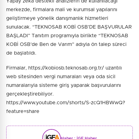
Yapay zeka destekli analizlerin de kullanılacağı
merkezde, firmalara mali ve kurumsal yapılarını
geliştirmeye yönelik danışmanlık hizmetleri
sunulacak. “TEKNOSAB KOBİ OSB’DE BAŞVURULAR
BAŞLADI” Tanıtım programıyla birlikte “TEKNOSAB
KOBİ OSB’de Ben de Varım” adıyla ön talep süreci
de başlatıldı.
Firmalar, https://kobiosb.teknosab.org.tr/ uzantılı
web sitesinden vergi numaraları veya oda sicil
numaralarıyla sisteme giriş yaparak başvurularını
gerçekleştirebiliyor.
https://www.youtube.com/shorts/S-zcQ1HBWwQ?
feature=share
Haber :
İGF Haber