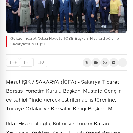
Gebze Ticaret Odası Heyeti, TOBB Başkanı Hisarcıklıoğlu ile
Sakarya'da buluştu
T
T
+
-
0
T
T
Mesut IŞIK / SAKARYA (İGFA) - Sakarya Ticaret
Borsası Yönetim Kurulu Başkanı Mustafa Genç'in
ev sahipliğinde gerçekleştirilen açılış törenine;
Türkiye Odalar ve Borsalar Birliği Başkanı M.
Rifat Hisarcıklıoğlu, Kültür ve Turizm Bakan
Yardımcısı Gökhan Yazgı, Türk-İş Genel Başkanı