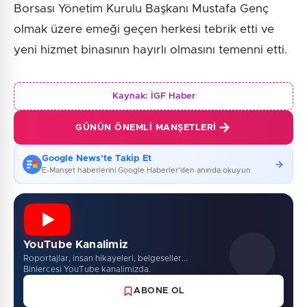
Borsası Yönetim Kurulu Başkanı Mustafa Genç
olmak üzere emeği geçen herkesi tebrik etti ve
yeni hizmet binasının hayırlı olmasını temenni etti.
Kaynak:
İGF Haber
GÜNÜN ÖNEMLI MANŞETLERI
Google News'te Takip Et
E-Manşet haberlerini Google Haberler'den anında okuyun
YouTube Kanalimiz
Roportajlar, insan hikayeleri, belgeseller...
Binlercesi YouTube kanalimizda.
ABONE OL