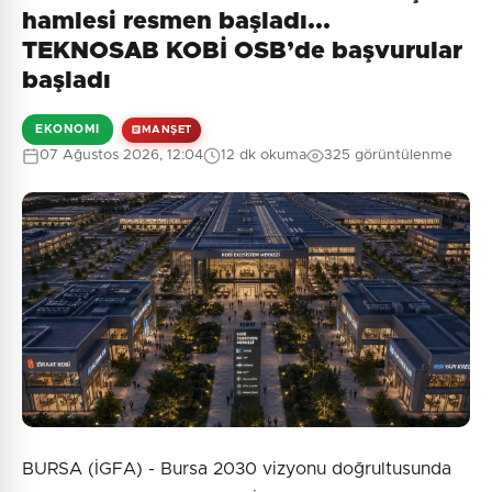
Henüz yorum yapılmamış. İlk yorumu siz yapın!
hamlesi resmen başladı...
TEKNOSAB KOBİ OSB’de başvurular
başladı
0
/2000
EKONOMI
MANŞET
Güvenlik Sorusu:
07 Ağustos 2026, 12:04
12 dk okuma
325 görüntülenme
9 + 9 = ?
Gönder
BURSA (İGFA) - Bursa 2030 vizyonu doğrultusunda