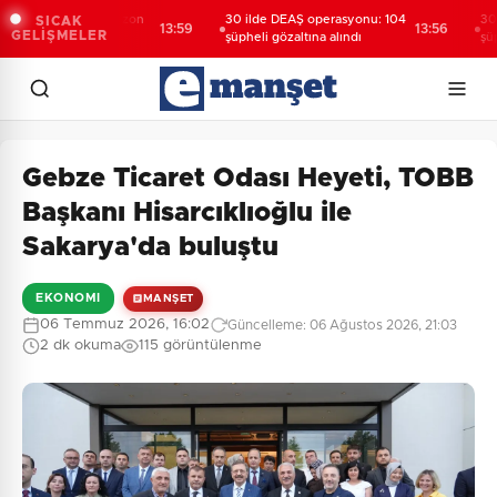
 Lig'de yeni sezon
30 ilde DEAŞ operasyonu: 104
30 ilde 
SICAK
13:59
13:56
GELİŞMELER
şlıyor
şüpheli gözaltına alındı
şüpheli g
Gebze Ticaret Odası Heyeti, TOBB
Başkanı Hisarcıklıoğlu ile
Sakarya'da buluştu
EKONOMI
MANŞET
06 Temmuz 2026, 16:02
Güncelleme: 06 Ağustos 2026, 21:03
2 dk okuma
115 görüntülenme