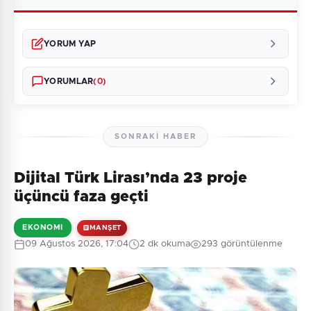
YORUM YAP
YORUMLAR
(0)
SONRAKI HABER
Dijital Türk Lirası’nda 23 proje
Henüz yorum yapılmamış. İlk yorumu siz yapın!
üçüncü faza geçti
EKONOMI
MANŞET
09 Ağustos 2026, 17:04
2 dk okuma
293 görüntülenme
0
/2000
Güvenlik Sorusu:
7 + 6 = ?