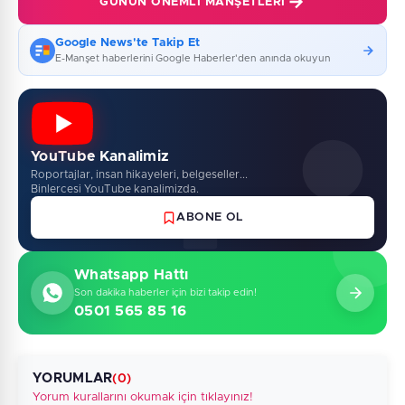
GÜNÜN ÖNEMLI MANŞETLERI
Google News'te Takip Et
E-Manşet haberlerini Google Haberler'den anında okuyun
YouTube Kanalimiz
Roportajlar, insan hikayeleri, belgeseller...
Binlercesi YouTube kanalimizda.
ABONE OL
Whatsapp Hattı
Son dakika haberler için bizi takip edin!
0501 565 85 16
YORUMLAR
(0)
Yorum kurallarını okumak için tıklayınız!