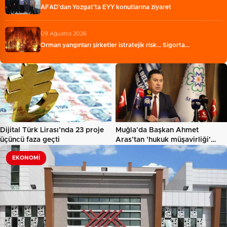
AFAD’dan Yozgat’ta EYY konutlarına ziyaret
09 Ağustos 2026
Orman yangınları şirketler istratejik risk... Sigorta…
Dijital Türk Lirası’nda 23 proje
Muğla'da Başkan Ahmet
üçüncü faza geçti
Aras’tan 'hukuk müşavirliği'…
EKONOMI