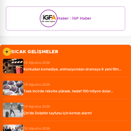
Haber :
İGF Haber
SICAK GELIŞMELER
09 Ağustos 2026
Korkudan komediye, animasyondan dramaya 6 yeni film…
09 Ağustos 2026
Taze incirde rekolte yüksek, hedef 100 milyon dolar…
09 Ağustos 2026
Çin’de Dolphin tayfunu için kırmızı alarm!
09 Ağustos 2026