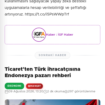
kullanılmasını sağlayacak yapay zekâ destekli
uygulamalarla hesap verilebilirliği ve şeffaflığı
artırıyoruz. https://t.co/i5PsWWpTrf
Haber :
İGF Haber
SONRAKI HABER
Ticaret'ten Türk ihracatçısına
Endonezya pazarı rehberi
EKONOMI
MANŞET
09 Ağustos 2026, 13:20
2 dk okuma
297 görüntülenme