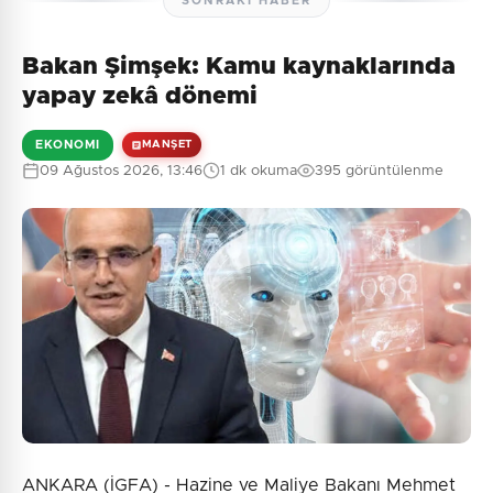
SONRAKI HABER
Bakan Şimşek: Kamu kaynaklarında
yapay zekâ dönemi
EKONOMI
MANŞET
09 Ağustos 2026, 13:46
1 dk okuma
395 görüntülenme
ANKARA (İGFA) - Hazine ve Maliye Bakanı Mehmet