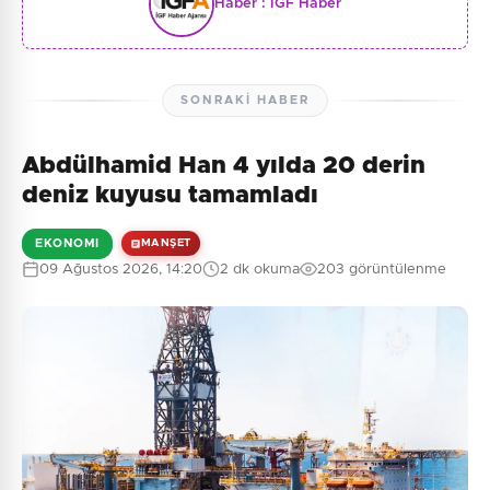
Haber :
İGF Haber
SONRAKI HABER
Abdülhamid Han 4 yılda 20 derin
deniz kuyusu tamamladı
EKONOMI
MANŞET
09 Ağustos 2026, 14:20
2 dk okuma
203 görüntülenme