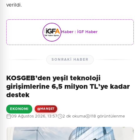
verildi.
Haber :
İGF Haber
SONRAKI HABER
KOSGEB’den yeşil teknoloji
girişimlerine 6,5 milyon TL’ye kadar
destek
EKONOMI
MANŞET
09 Ağustos 2026, 13:57
2 dk okuma
118 görüntülenme