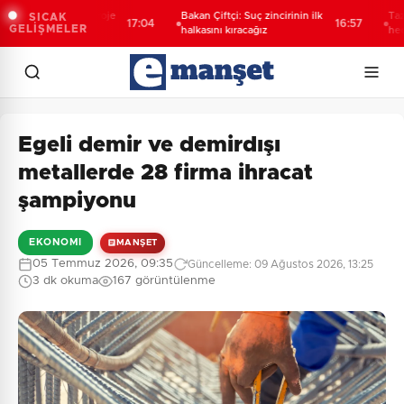
Lirası’nda 23 proje
Bakan Çiftçi: Suç zincirinin ilk
Taze inci
SICAK
17:04
16:57
GELİŞMELER
 geçti
halkasını kıracağız
hedef 100
Egeli demir ve demirdışı
metallerde 28 firma ihracat
şampiyonu
EKONOMI
MANŞET
05 Temmuz 2026, 09:35
Güncelleme: 09 Ağustos 2026, 13:25
3 dk okuma
167 görüntülenme