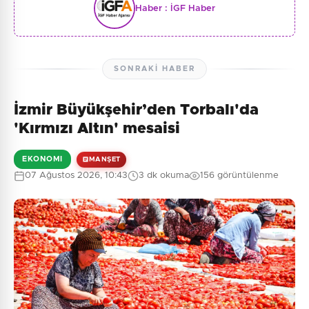
Haber :
İGF Haber
SONRAKI HABER
İzmir Büyükşehir’den Torbalı'da
'Kırmızı Altın' mesaisi
EKONOMI
MANŞET
07 Ağustos 2026, 10:43
3 dk okuma
156 görüntülenme