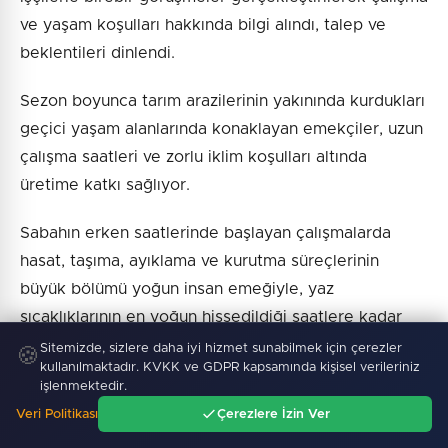
ve yaşam koşulları hakkında bilgi alındı, talep ve
beklentileri dinlendi.
Sezon boyunca tarım arazilerinin yakınında kurdukları
geçici yaşam alanlarında konaklayan emekçiler, uzun
çalışma saatleri ve zorlu iklim koşulları altında
üretime katkı sağlıyor.
Sabahın erken saatlerinde başlayan çalışmalarda
hasat, taşıma, ayıklama ve kurutma süreçlerinin
büyük bölümü yoğun insan emeğiyle, yaz
sıcaklıklarının en yoğun hissedildiği saatlere kadar
devam ediyor.
Sitemizde, sizlere daha iyi hizmet sunabilmek için çerezler
🍪
kullanılmaktadır. KVKK ve GDPR kapsamında kişisel verileriniz
işlenmektedir.
13 KİLOGRAMDAN 1 KİLOGRAM KURU DOMATES
Veri Politikası
Çerezlere İzin Ver
ÇIKIYOR Tarladan hasadı yapılan domatesler uygun
Ana Sayfa
Gündem
Ara
Menü