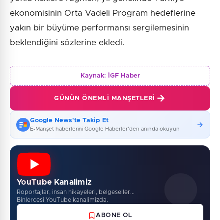
ekonomisinin Orta Vadeli Program hedeflerine
yakın bir büyüme performansı sergilemesinin
beklendiğini sözlerine ekledi.
Kaynak:
İGF Haber
GÜNÜN ÖNEMLI MANŞETLERI
Google News'te Takip Et
E-Manşet haberlerini Google Haberler'den anında okuyun
YouTube Kanalimiz
Roportajlar, insan hikayeleri, belgeseller...
Binlercesi YouTube kanalimizda.
ABONE OL