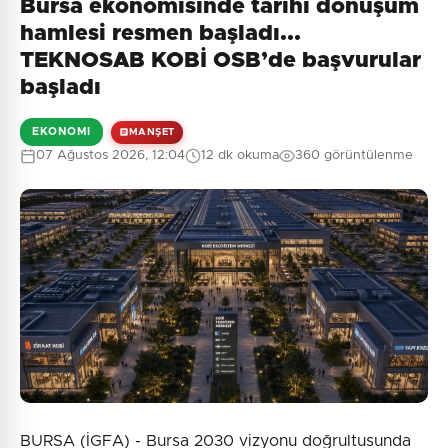
Bursa ekonomisinde tarihi dönüşüm
Henüz yorum yapılmamış. İlk yorumu siz yapın!
hamlesi resmen başladı...
TEKNOSAB KOBİ OSB’de başvurular
başladı
0
/2000
EKONOMI
MANŞET
Güvenlik Sorusu:
07 Ağustos 2026, 12:04
12 dk okuma
360 görüntülenme
5 + 6 = ?
Gönder
BURSA (İGFA) - Bursa 2030 vizyonu doğrultusunda