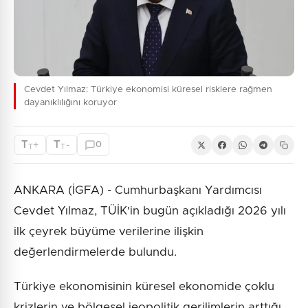
Cevdet Yılmaz: Türkiye ekonomisi küresel risklere rağmen
dayanıklılığını koruyor
T
T
+
-
0
T
T
ANKARA (İGFA) - Cumhurbaşkanı Yardımcısı
Cevdet Yılmaz, TÜİK'in bugün açıkladığı 2026 yılı
ilk çeyrek büyüme verilerine ilişkin
değerlendirmelerde bulundu.
Türkiye ekonomisinin küresel ekonomide çoklu
krizlerin ve bölgesel jeopolitik gerilimlerin arttığı