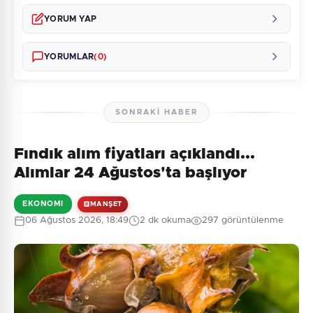
YORUM YAP
YORUMLAR
(0)
SONRAKI HABER
Fındık alım fiyatları açıklandı...
Henüz yorum yapılmamış. İlk yorumu siz yapın!
Alımlar 24 Ağustos'ta başlıyor
EKONOMI
MANŞET
06 Ağustos 2026, 18:49
2 dk okuma
297 görüntülenme
0
/2000
Güvenlik Sorusu:
10 + 3 = ?