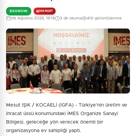
EKONOMI
MANŞET
06 Ağustos 2026, 16:19
3 dk okuma
410 görüntülenme
Mesut IŞIK / KOCAELİ (İGFA) - Türkiye'nin üretim ve
ihracat üssü konumundaki İMES Organize Sanayi
Bölgesi, geleceğe yön verecek önemli bir
organizasyona ev sahipliği yaptı.