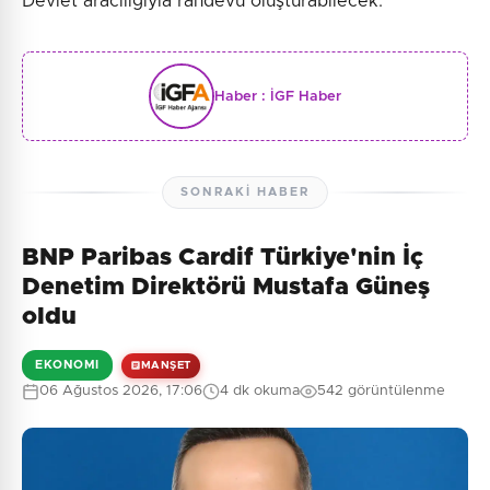
Devlet aracılığıyla randevu oluşturabilecek.
Haber :
İGF Haber
SONRAKI HABER
BNP Paribas Cardif Türkiye'nin İç
Denetim Direktörü Mustafa Güneş
oldu
EKONOMI
MANŞET
06 Ağustos 2026, 17:06
4 dk okuma
542 görüntülenme