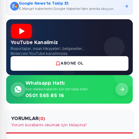
Google News'te Takip Et
E-Manşet haberlerini Google Haberler'den anında okuyun
YouTube Kanalimiz
Roportajlar, insan hikayeleri, belgeseller...
Binlercesi YouTube kanalimizda.
ABONE OL
Whatsapp Hattı
Son dakika haberler için bizi takip edin!
0501 565 85 16
YORUMLAR
(0)
Yorum kurallarını okumak için tıklayınız!