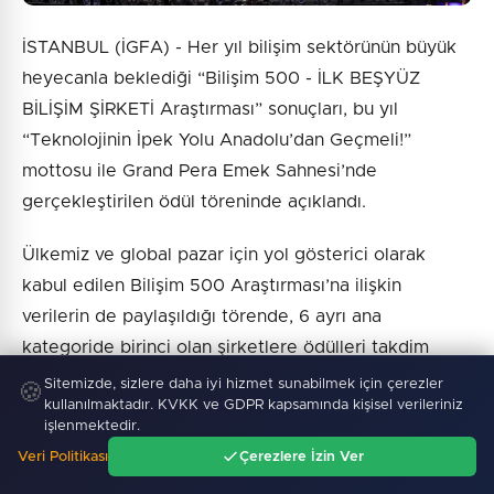
İSTANBUL (İGFA) - Her yıl bilişim sektörünün büyük
heyecanla beklediği “Bilişim 500 - İLK BEŞYÜZ
BİLİŞİM ŞİRKETİ Araştırması” sonuçları, bu yıl
“Teknolojinin İpek Yolu Anadolu’dan Geçmeli!”
mottosu ile Grand Pera Emek Sahnesi’nde
gerçekleştirilen ödül töreninde açıklandı.
Ülkemiz ve global pazar için yol gösterici olarak
kabul edilen Bilişim 500 Araştırması’na ilişkin
verilerin de paylaşıldığı törende, 6 ayrı ana
kategoride birinci olan şirketlere ödülleri takdim
edildi.
Sitemizde, sizlere daha iyi hizmet sunabilmek için çerezler
🍪
kullanılmaktadır. KVKK ve GDPR kapsamında kişisel verileriniz
işlenmektedir.
Bilişim 500 Araştırması’nın Türkiye Ekonomisine
Veri Politikası
Çerezlere İzin Ver
Katkı Özel Ödülleri kategorisinde; Yılın Ar-Ge
Ana Sayfa
Gündem
Ara
Menü
Yatırımı Kategori Birincisi ödülünü Logo Yazılım, Yılın