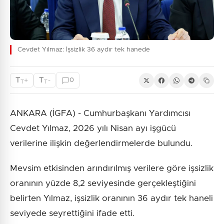
Cevdet Yılmaz: İşsizlik 36 aydır tek hanede
T
T
+
-
0
T
T
ANKARA (İGFA) - Cumhurbaşkanı Yardımcısı
Cevdet Yılmaz, 2026 yılı Nisan ayı işgücü
verilerine ilişkin değerlendirmelerde bulundu.
Mevsim etkisinden arındırılmış verilere göre işsizlik
oranının yüzde 8,2 seviyesinde gerçekleştiğini
belirten Yılmaz, işsizlik oranının 36 aydır tek haneli
seviyede seyrettiğini ifade etti.