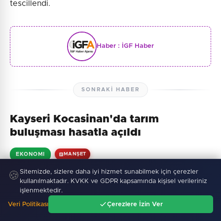
tescillendi.
Haber :
İGF Haber
SONRAKI HABER
Kayseri Kocasinan'da tarım
buluşması hasatla açıldı
EKONOMI
MANŞET
07 Ağustos 2026, 07:06
4 dk okuma
208 görüntülenme
Sitemizde, sizlere daha iyi hizmet sunabilmek için çerezler
🍪
kullanılmaktadır. KVKK ve GDPR kapsamında kişisel verileriniz
işlenmektedir.
Veri Politikası
Çerezlere İzin Ver
Ana Sayfa
Gündem
Ara
Menü