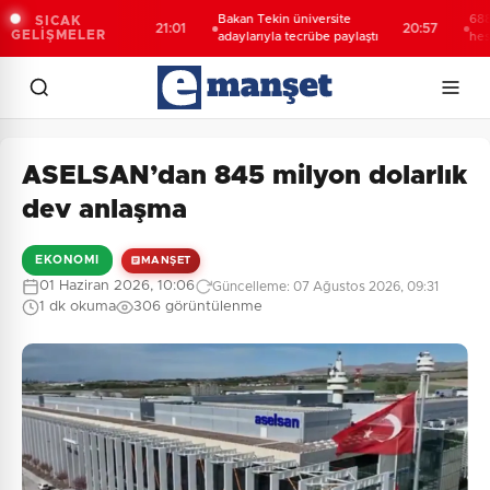
 öğrencilerden
Bakan Tekin üniversite
688 milyo
SICAK
21:01
20:57
GELİŞMELER
et
adaylarıyla tecrübe paylaştı
hesaplard
ASELSAN’dan 845 milyon dolarlık
dev anlaşma
EKONOMI
MANŞET
01 Haziran 2026, 10:06
Güncelleme: 07 Ağustos 2026, 09:31
1 dk okuma
306 görüntülenme