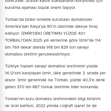
sürecinde, ürünün kalite standardının korunması için
kurutma aşaması büyük önem taşıyor.
Torbalı’da binbir emekle kurutulan domatesler
Amerika’dan İtalya’ya 90’ın üzerinde ülkeye ihraç
ediliyor. İZMİR’DEKİ ÜRETİMİN YÜZDE 40’I
TORBALI’DAN 2025 yılı verilerine göre İzmir'de 114
bin 769 dekar alanda 918 bin 829 ton sanayi
domatesi üretimi gerçekleştiriliyor.
Türkiye toplam sanayi domatesi üretiminin yüzde
14,12'sini karşılayan İzmir, ülke genelinde 3. sırada yer
alıyor. İzmir genelinde ise Torbalı, yüzde 40,3’e denk
gelen 370 bin 887 tonluk üretimle lider konumda.
Torbalı’nın kuru domates üretimindeki bilgi birikimi
ve ürün kalitesi, 2022 yılında coğrafi işaret ile de