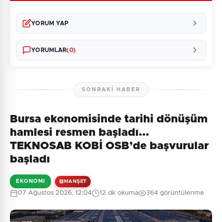
YORUM YAP
YORUMLAR
(0)
SONRAKI HABER
Bursa ekonomisinde tarihi dönüşüm
Henüz yorum yapılmamış. İlk yorumu siz yapın!
hamlesi resmen başladı...
TEKNOSAB KOBİ OSB’de başvurular
başladı
0
/2000
EKONOMI
MANŞET
Güvenlik Sorusu:
07 Ağustos 2026, 12:04
12 dk okuma
364 görüntülenme
8 + 6 = ?