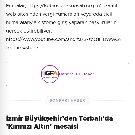
Firmalar, https://kobiosb.teknosab.org.tr/ uzantılı
web sitesinden vergi numaraları veya oda sicil
numaralarıyla sisteme giriş yaparak başvurularını
gerçekleştirebiliyor.
https://www.youtube.com/shorts/S-zcQ1HBWwQ?
feature=share
Haber :
İGF Haber
SONRAKI HABER
İzmir Büyükşehir’den Torbalı'da
'Kırmızı Altın' mesaisi