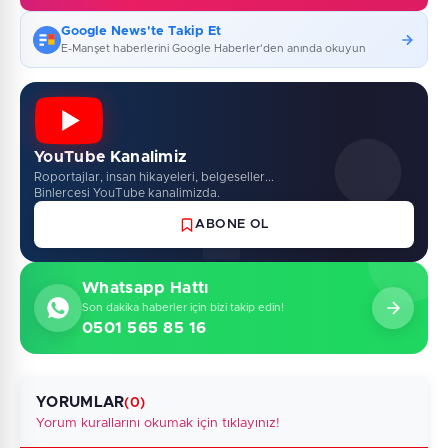
Google News'te Takip Et
E-Manşet haberlerini Google Haberler'den anında okuyun
YouTube Kanalimiz
Roportajlar, insan hikayeleri, belgeseller...
Binlercesi YouTube kanalimizda.
ABONE OL
Whatsapp Hattı
Son dakika haberler için bizi takip edin!
0501 565 85 16
YORUMLAR
(0)
Yorum kurallarını okumak için tıklayınız!