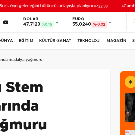
rsa'nın geleceğini bütüncül anlayışla planlıyoruz
Cumhurb
22:38
DOLAR
EURO
47,7123
55,0240
%0.16
%-0.02
DÜNYA
EĞİTİM
KÜLTÜR-SANAT
TEKNOLOJİ
MAGAZİN
S
arında madalya yağmuru
ı Stem
arında
ağmuru