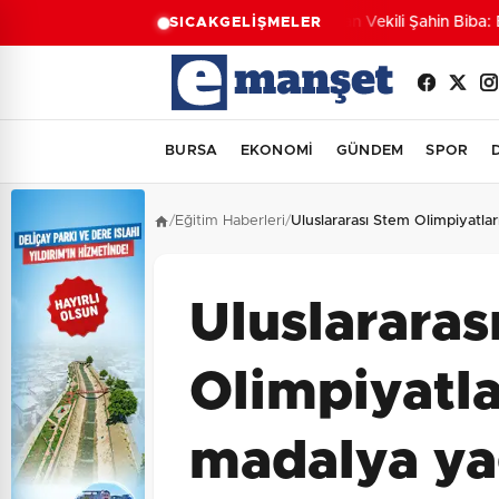
Başkan Vekili Şahin Biba: Bu
SICAK
GELİŞMELER
BURSA
EKONOMİ
GÜNDEM
SPOR
/
Eğitim Haberleri
/
Uluslararası Stem Olimpiyatl
Uluslararas
Olimpiyatl
madalya y