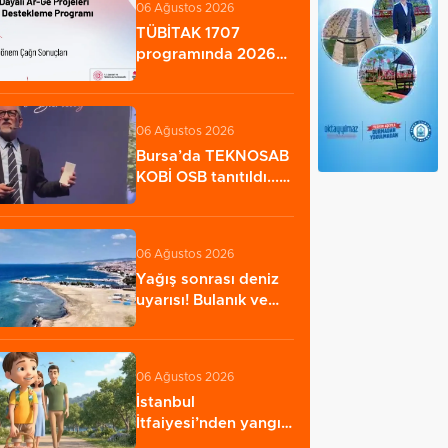
06 Ağustos 2026
TÜBİTAK 1707
programında 2026
yılı ilk dönem
sonuçları…
06 Ağustos 2026
Bursa’da TEKNOSAB
KOBİ OSB tanıtıldı...
Bursa’nın…
06 Ağustos 2026
Yağış sonrası deniz
uyarısı! Bulanık ve
kötü kokulu…
06 Ağustos 2026
İstanbul
İtfaiyesi’nden yangın
riskine karşı videolu…