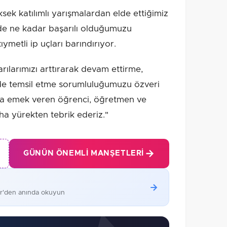
ek katılımlı yarışmalardan elde ettiğimiz
zde ne kadar başarılı olduğumuzu
metli ip uçları barındırıyor.
rılarımızı arttırarak devam ettirme,
lde temsil etme sorumluluğumuzu özveri
da emek veren öğrenci, öğretmen ve
aha yürekten tebrik ederiz."
GÜNÜN ÖNEMLI MANŞETLERI
er'den anında okuyun