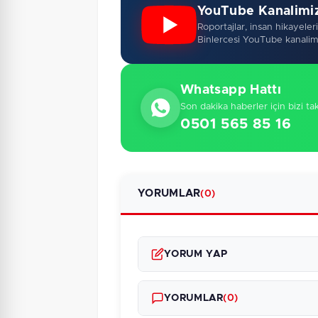
YouTube Kanalimi
Roportajlar, insan hikayeleri,
Binlercesi YouTube kanalim
Whatsapp Hattı
Son dakika haberler için bizi ta
0501 565 85 16
YORUMLAR
(0)
YORUM YAP
YORUMLAR
(0)