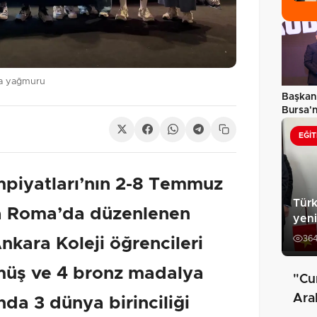
ya yağmuru
Başkan 
Bursa'n
bütünc
EĞIT
mpiyatları’nın 2-8 Temmuz
Türk
da Roma’da düzenlenen
yeni
36
nkara Koleji öğrencileri
ümüş ve 4 bronz madalya
"Cu
Ara
da 3 dünya birinciliği