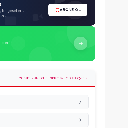
z
ABONE OL
 belgeseller...
izda.
kip edin!
Yorum kurallarını okumak için tıklayınız!