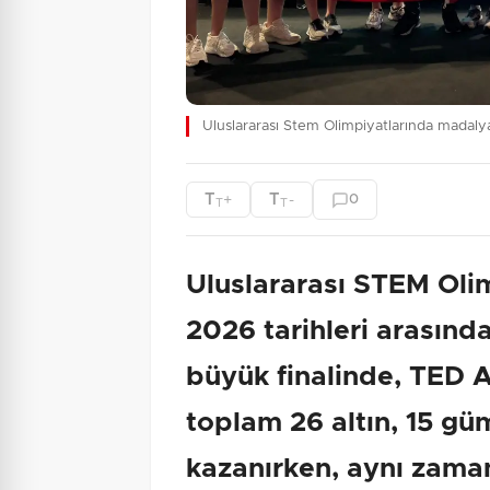
Uluslararası Stem Olimpiyatlarında madal
T
T
+
-
0
T
T
Uluslararası STEM Oli
2026 tarihleri arasın
büyük finalinde, TED A
toplam 26 altın, 15 g
kazanırken, aynı zaman