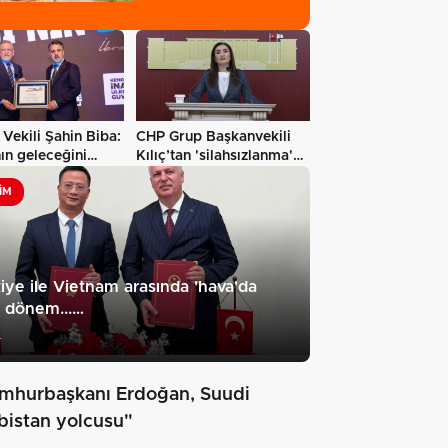
Vekili Şahin Biba:
CHP Grup Başkanvekili
ın geleceğini
Kılıç’tan 'silahsızlanma'
ül…
vurgusu…
IM
iye ile Vietnam arasında 'hava'da
 dönem...…
4
mhurbaşkanı Erdoğan, Suudi
bistan yolcusu"