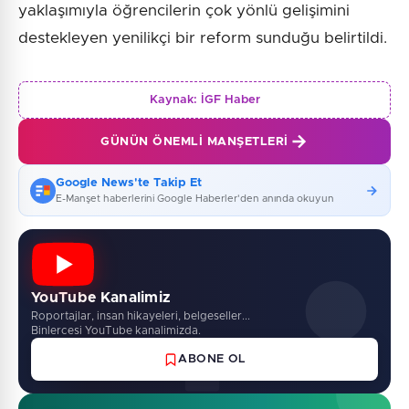
yaklaşımıyla öğrencilerin çok yönlü gelişimini
destekleyen yenilikçi bir reform sunduğu belirtildi.
Kaynak:
İGF Haber
GÜNÜN ÖNEMLI MANŞETLERI
Google News'te Takip Et
E-Manşet haberlerini Google Haberler'den anında okuyun
YouTube Kanalimiz
Roportajlar, insan hikayeleri, belgeseller...
Binlercesi YouTube kanalimizda.
ABONE OL