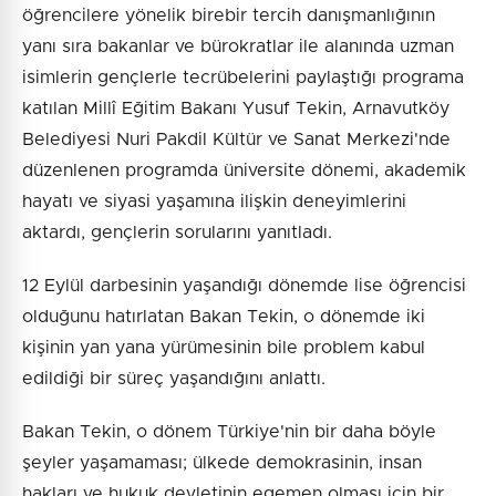
öğrencilere yönelik birebir tercih danışmanlığının
yanı sıra bakanlar ve bürokratlar ile alanında uzman
isimlerin gençlerle tecrübelerini paylaştığı programa
katılan Millî Eğitim Bakanı Yusuf Tekin, Arnavutköy
Belediyesi Nuri Pakdil Kültür ve Sanat Merkezi'nde
düzenlenen programda üniversite dönemi, akademik
hayatı ve siyasi yaşamına ilişkin deneyimlerini
aktardı, gençlerin sorularını yanıtladı.
12 Eylül darbesinin yaşandığı dönemde lise öğrencisi
olduğunu hatırlatan Bakan Tekin, o dönemde iki
kişinin yan yana yürümesinin bile problem kabul
edildiği bir süreç yaşandığını anlattı.
Bakan Tekin, o dönem Türkiye'nin bir daha böyle
şeyler yaşamaması; ülkede demokrasinin, insan
hakları ve hukuk devletinin egemen olması için bir