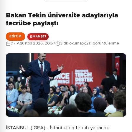
Bakan Tekin üniversite adaylarıyla
tecrübe paylaştı
EĞITIM
MANŞET
07 Ağustos 2026, 20:57
3 dk okuma
211 görüntülenme
İSTANBUL (İGFA) - İstanbul'da tercih yapacak