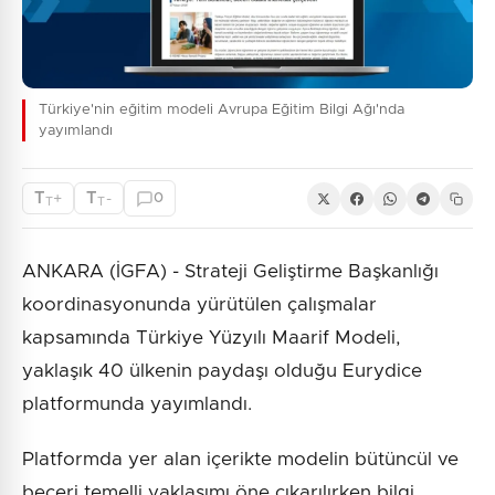
Türkiye'nin eğitim modeli Avrupa Eğitim Bilgi Ağı'nda
yayımlandı
T
T
+
-
0
T
T
ANKARA (İGFA) - Strateji Geliştirme Başkanlığı
koordinasyonunda yürütülen çalışmalar
kapsamında Türkiye Yüzyılı Maarif Modeli,
yaklaşık 40 ülkenin paydaşı olduğu Eurydice
platformunda yayımlandı.
Platformda yer alan içerikte modelin bütüncül ve
beceri temelli yaklaşımı öne çıkarılırken bilgi,