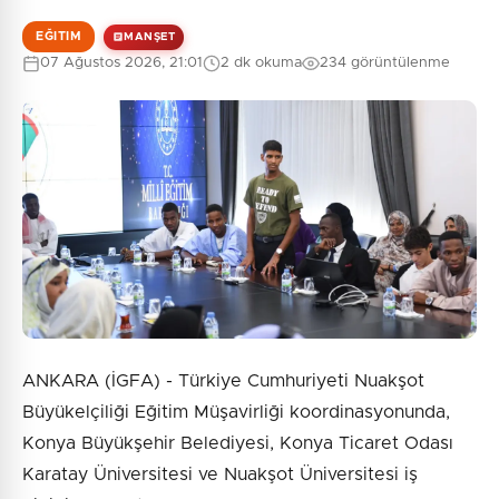
EĞITIM
MANŞET
07 Ağustos 2026, 21:01
2 dk okuma
234 görüntülenme
0
/2000
Güvenlik Sorusu:
6 + 1 = ?
Gönder
ANKARA (İGFA) - Türkiye Cumhuriyeti Nuakşot
Büyükelçiliği Eğitim Müşavirliği koordinasyonunda,
Konya Büyükşehir Belediyesi, Konya Ticaret Odası
Karatay Üniversitesi ve Nuakşot Üniversitesi iş