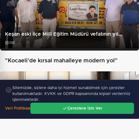
Keşan eski İlçe Millî Eğitim Müdürü vefatının yıl…
196
"Kocaeli'de kırsal mahalleye modern yol"
Sitemizde, sizlere daha iyi hizmet sunabilmek için çerezler
🍪
kullanılmaktadır. KVKK ve GDPR kapsamında kişisel verileriniz
işlenmektedir.
Veri Politikası
Çerezlere İzin Ver
Ana Sayfa
Gündem
Ara
Menü
Keşan Kent Konseyi'nden muhtarlara nezaket
ziyareti…