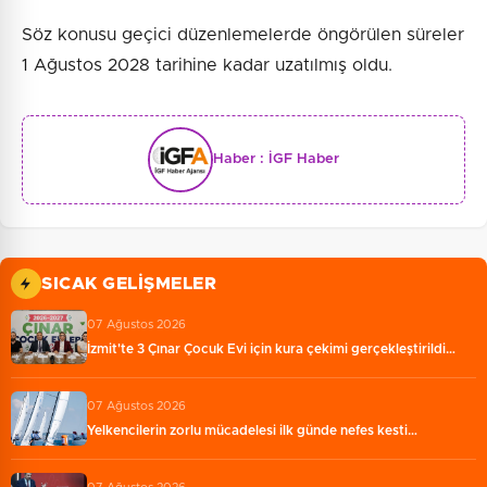
Söz konusu geçici düzenlemelerde öngörülen süreler
1 Ağustos 2028 tarihine kadar uzatılmış oldu.
Haber :
İGF Haber
SICAK GELIŞMELER
07 Ağustos 2026
İzmit'te 3 Çınar Çocuk Evi için kura çekimi gerçekleştirildi…
07 Ağustos 2026
Yelkencilerin zorlu mücadelesi ilk günde nefes kesti…