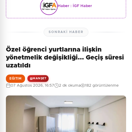
Haber :
İGF Haber
SONRAKI HABER
Özel öğrenci yurtlarına ilişkin
yönetmelik değişikliği... Geçiş süresi
uzatıldı
EĞITIM
MANŞET
07 Ağustos 2026, 16:57
2 dk okuma
182 görüntülenme