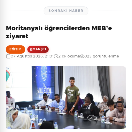
SONRAKI HABER
Moritanyalı öğrencilerden MEB'e
ziyaret
EĞITIM
MANŞET
07 Ağustos 2026, 21:01
2 dk okuma
323 görüntülenme