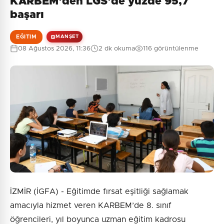
KARBEM’den LGS’de yüzde 95,7
başarı
EĞITIM
MANŞET
08 Ağustos 2026, 11:36
2 dk okuma
116 görüntülenme
İZMİR (İGFA) - Eğitimde fırsat eşitliği sağlamak
amacıyla hizmet veren KARBEM’de 8. sınıf
öğrencileri, yıl boyunca uzman eğitim kadrosu