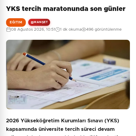
YKS tercih maratonunda son günler
EĞITIM
MANŞET
08 Ağustos 2026, 10:51
1 dk okuma
496 görüntülenme
2026 Yükseköğretim Kurumları Sınavı (YKS)
kapsamında üniversite tercih süreci devam