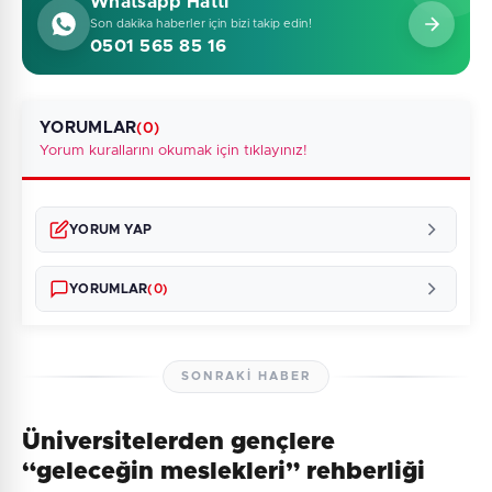
Whatsapp Hattı
Son dakika haberler için bizi takip edin!
0501 565 85 16
YORUMLAR
(0)
Yorum kurallarını okumak için tıklayınız!
YORUM YAP
YORUMLAR
(0)
SONRAKI HABER
Üniversitelerden gençlere
Henüz yorum yapılmamış. İlk yorumu siz yapın!
“geleceğin meslekleri” rehberliği