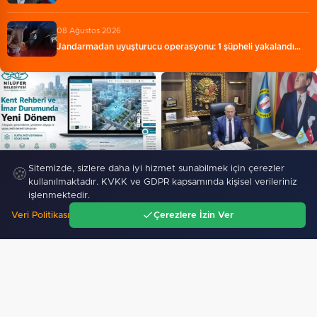
08 Ağustos 2026
Jandarmadan uyuşturucu operasyonu: 1 şüpheli yakalandı…
Nilüfer’de Kent Rehberi ve İmar
Esnaf odalarından ortak
Sitemizde, sizlere daha iyi hizmet sunabilmek için çerezler
🍪
Durumu Sorgulama yenilendi…
açıklama
kullanılmaktadır. KVKK ve GDPR kapsamında kişisel verileriniz
işlenmektedir.
EĞITIM
Veri Politikası
Çerezlere İzin Ver
Ana Sayfa
Gündem
Ara
Menü