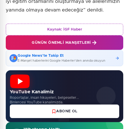
iyi eğitim ortamlarını oluşturmaya ve ailelerimizin
yanında olmaya devam edeceğiz” denildi.
Kaynak:
İGF Haber
GÜNÜN ÖNEMLI MANŞETLERI
Google News'te Takip Et
E-Manşet haberlerini Google Haberler'den anında okuyun
YouTube Kanalimiz
Roportajlar, insan hikayeleri, belgeseller...
Binlercesi YouTube kanalimizda.
ABONE OL