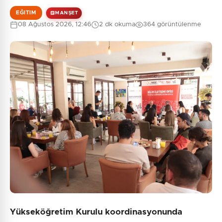
EĞITIM
MANŞET
08 Ağustos 2026, 12:46
2 dk okuma
364 görüntülenme
0
/2000
Güvenlik Sorusu:
9 + 1 = ?
Gönder
Yükseköğretim Kurulu koordinasyonunda