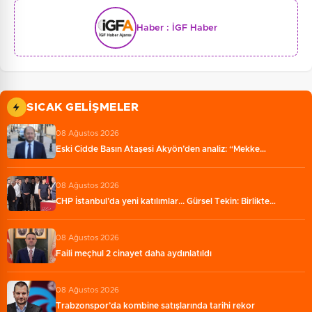
Haber :
İGF Haber
SICAK GELIŞMELER
08 Ağustos 2026
Eski Cidde Basın Ataşesi Akyön’den analiz: “Mekke…
08 Ağustos 2026
CHP İstanbul’da yeni katılımlar... Gürsel Tekin: Birlikte…
08 Ağustos 2026
Faili meçhul 2 cinayet daha aydınlatıldı
08 Ağustos 2026
Trabzonspor’da kombine satışlarında tarihi rekor