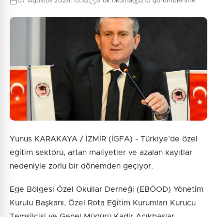
07 Ağustos 2026, 15:32
3 dk okuma
210 görüntülenme
Yunus KARAKAYA / İZMİR (İGFA) - Türkiye’de özel
eğitim sektörü, artan maliyetler ve azalan kayıtlar
nedeniyle zorlu bir dönemden geçiyor.
Ege Bölgesi Özel Okullar Derneği (EBÖOD) Yönetim
Kurulu Başkanı, Özel Rota Eğitim Kurumları Kurucu
Temsilcisi ve Genel Müdürü Kadir Açıkbaşlar,