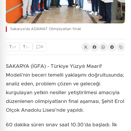
Sakarya’da ADAMAT Olimpiyatları finali
T
T
+
-
0
T
T
SAKARYA (İGFA) - Türkiye Yüzyılı Maarif
Modeli’nin beceri temelli yaklaşımı doğrultusunda;
analiz eden, problem çözen ve geleceği
kurgulayan yetkin nesiller yetiştirilmesi amacıyla
düzenlenen olimpiyatların final aşaması, Şehit Erol
Olçok Anadolu Lisesi’nde yapıldı.
60 dakika süren sınav saat 10.30’da başladı. İlk