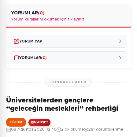
YORUMLAR
(0)
Yorum kurallarını okumak için tıklayınız!
YORUM YAP
YORUMLAR
(0)
SONRAKI HABER
Üniversitelerden gençlere
Henüz yorum yapılmamış. İlk yorumu siz yapın!
“geleceğin meslekleri” rehberliği
EĞITIM
MANŞET
08 Ağustos 2026, 12:46
2 dk okuma
281 görüntülenme
0
/2000