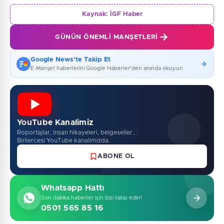
Kaynak:
İGF Haber
GÜNÜN ÖNEMLI MANŞETLERI
Google News'te Takip Et
E-Manşet haberlerini Google Haberler'den anında okuyun
YouTube Kanalimiz
Roportajlar, insan hikayeleri, belgeseller...
Binlercesi YouTube kanalimizda.
ABONE OL
Whatsapp Hattı
Son dakika haberler için bizi takip edin!
0501 565 85 16