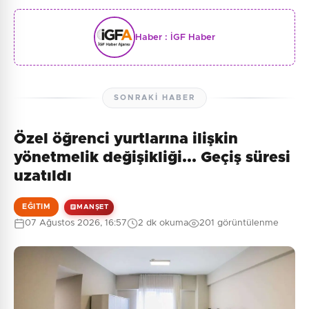
Haber :
İGF Haber
SONRAKI HABER
Özel öğrenci yurtlarına ilişkin
yönetmelik değişikliği... Geçiş süresi
uzatıldı
EĞITIM
MANŞET
07 Ağustos 2026, 16:57
2 dk okuma
201 görüntülenme