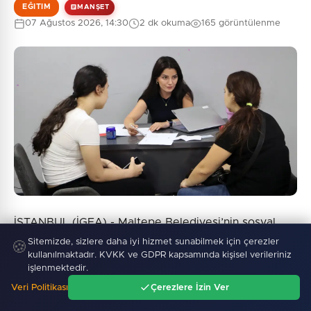
EĞITIM
MANŞET
07 Ağustos 2026, 14:30
2 dk okuma
165 görüntülenme
İSTANBUL (İGFA) - Maltepe Belediyesi’nin sosyal
belediyecilik anlayışıyla hayata geçirdiği projelerden
Sitemizde, sizlere daha iyi hizmet sunabilmek için çerezler
🍪
kullanılmaktadır. KVKK ve GDPR kapsamında kişisel verileriniz
biri olan Cumhuriyet Eğitim Merkezi’nden destek alan
işlenmektedir.
öğrenciler LGS sonuçlarında büyük başarılar elde
Veri Politikası
Çerezlere İzin Ver
etti.
Ana Sayfa
Gündem
Ara
Menü