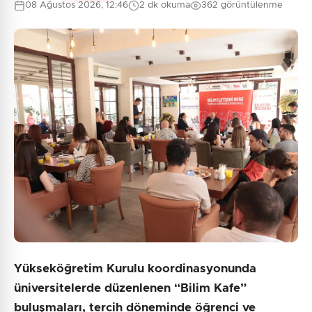
08 Ağustos 2026, 12:46
2 dk okuma
362 görüntülenme
0
/2000
Güvenlik Sorusu:
4 + 9 = ?
Gönder
Yükseköğretim Kurulu koordinasyonunda
üniversitelerde düzenlenen “Bilim Kafe”
buluşmaları, tercih döneminde öğrenci ve