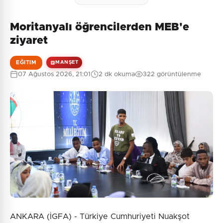
Moritanyalı öğrencilerden MEB'e
ziyaret
EĞITIM
MANŞET
07 Ağustos 2026, 21:01
2 dk okuma
322 görüntülenme
ANKARA (İGFA) - Türkiye Cumhuriyeti Nuakşot