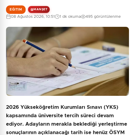
EĞITIM
MANŞET
08 Ağustos 2026, 10:51
1 dk okuma
495 görüntülenme
2026 Yükseköğretim Kurumları Sınavı (YKS)
kapsamında üniversite tercih süreci devam
ediyor. Adayların merakla beklediği yerleştirme
sonuçlarının açıklanacağı tarih ise henüz ÖSYM