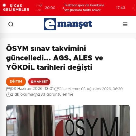
k Türk-Kürt kardeşliği
Trabzonspor’da kombine
Esnaf o
SICAK
20:00
17:43
GELİŞMELER
 değil, bu toprakların
satışlarında tarihi rekor
açıkla
r”
ÖSYM sınav takvimini
güncelledi... AGS, ALES ve
YÖKDİL tarihleri değişti
EĞITIM
MANŞET
03 Haziran 2026, 13:01
Güncelleme: 03 Ağustos 2026, 06:30
2 dk okuma
283 görüntülenme