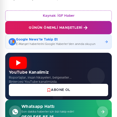
Kaynak:
İGF Haber
GÜNÜN ÖNEMLI MANŞETLERI
Google News'te Takip Et
E-Manşet haberlerini Google Haberler'den anında okuyun
YouTube Kanalimiz
Roportajlar, insan hikayeleri, belgeseller...
Binlercesi YouTube kanalimizda.
ABONE OL
Whatsapp Hattı
Son dakika haberler için bizi takip edin!