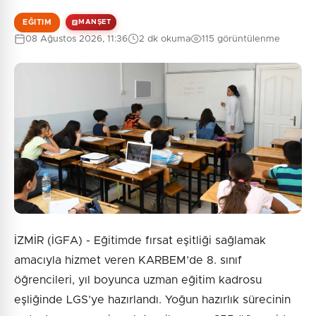
EĞITIM
MANŞET
08 Ağustos 2026, 11:36
2 dk okuma
115 görüntülenme
İZMİR (İGFA) - Eğitimde fırsat eşitliği sağlamak
amacıyla hizmet veren KARBEM’de 8. sınıf
öğrencileri, yıl boyunca uzman eğitim kadrosu
eşliğinde LGS’ye hazırlandı. Yoğun hazırlık sürecinin