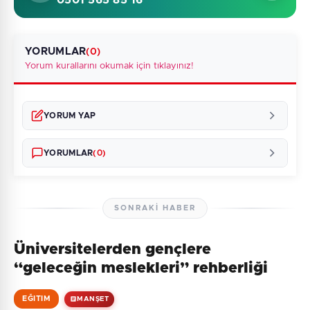
0501 565 85 16
YORUMLAR
(0)
Yorum kurallarını okumak için tıklayınız!
YORUM YAP
YORUMLAR
(0)
SONRAKI HABER
Üniversitelerden gençlere
Henüz yorum yapılmamış. İlk yorumu siz yapın!
“geleceğin meslekleri” rehberliği
EĞITIM
MANŞET