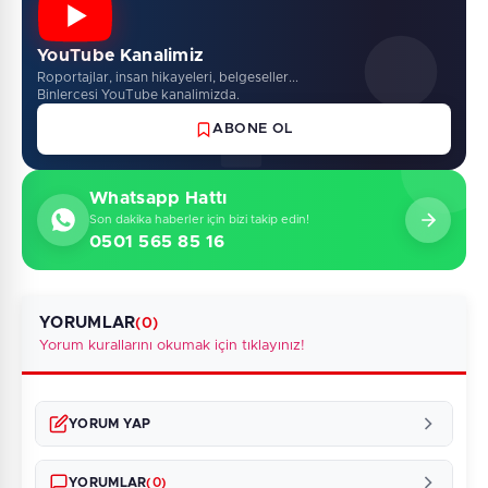
YouTube Kanalimiz
Roportajlar, insan hikayeleri, belgeseller...
Binlercesi YouTube kanalimizda.
ABONE OL
Whatsapp Hattı
Son dakika haberler için bizi takip edin!
0501 565 85 16
YORUMLAR
(0)
Yorum kurallarını okumak için tıklayınız!
YORUM YAP
YORUMLAR
(0)