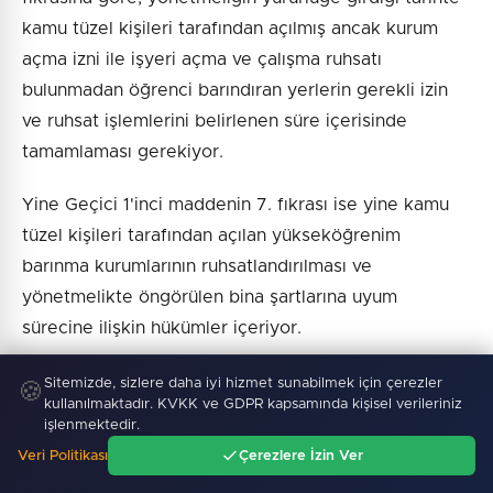
kamu tüzel kişileri tarafından açılmış ancak kurum
açma izni ile işyeri açma ve çalışma ruhsatı
bulunmadan öğrenci barındıran yerlerin gerekli izin
ve ruhsat işlemlerini belirlenen süre içerisinde
tamamlaması gerekiyor.
Yine Geçici 1'inci maddenin 7. fıkrası ise yine kamu
tüzel kişileri tarafından açılan yükseköğrenim
barınma kurumlarının ruhsatlandırılması ve
yönetmelikte öngörülen bina şartlarına uyum
sürecine ilişkin hükümler içeriyor.
Söz konusu geçici düzenlemelerde öngörülen süreler
Sitemizde, sizlere daha iyi hizmet sunabilmek için çerezler
🍪
kullanılmaktadır. KVKK ve GDPR kapsamında kişisel verileriniz
1 Ağustos 2028 tarihine kadar uzatılmış oldu.
işlenmektedir.
Veri Politikası
Çerezlere İzin Ver
Ana Sayfa
Gündem
Ara
Menü