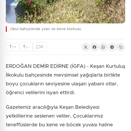
Okul bahçesinde yılan ve kene korkusu
T
T
+
-
0
T
T
ERDOĞAN DEMİR EDİRNE (İGFA) - Keşan Kurtuluş
İlkokulu bahçesinde mevsimsel yağışlarla birlikte
boyu çocukların seviyesine ulaşan yabani otlar,
öğrenci velilerini isyan ettirdi.
Gazetemiz aracılığıyla Keşan Belediyesi
yetkililerine seslenen veliler, Çocuklarımız
teneffüslerde bu kene ve böcek yuvası haline