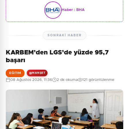
Haber :
BHA
SONRAKI HABER
KARBEM’den LGS’de yüzde 95,7
başarı
EĞITIM
MANŞET
08 Ağustos 2026, 11:36
2 dk okuma
121 görüntülenme