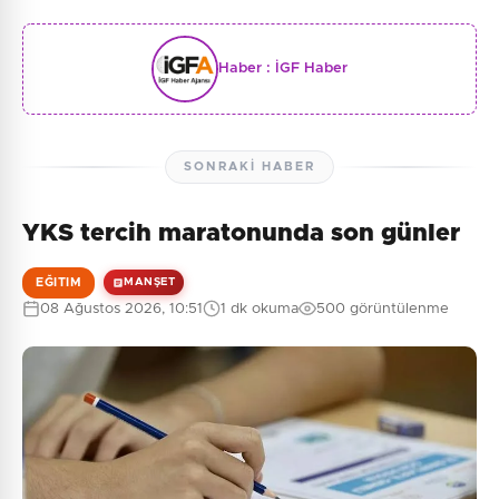
Haber :
İGF Haber
SONRAKI HABER
YKS tercih maratonunda son günler
EĞITIM
MANŞET
08 Ağustos 2026, 10:51
1 dk okuma
500 görüntülenme