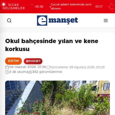
ğlu'ndan Memduh
Çocuk adalet sisteminde yeni
Turhan Çöm
SICAK
06:36
01:17
GELİŞMELER
ar'a övgü
dönem
yanıltıcı b
soruşturma
Okul bahçesinde yılan ve kene
korkusu
EĞITIM
MANŞET
06 Haziran 2026, 01:36
Güncelleme: 08 Ağustos 2026, 00:29
3 dk okuma
382 görüntülenme