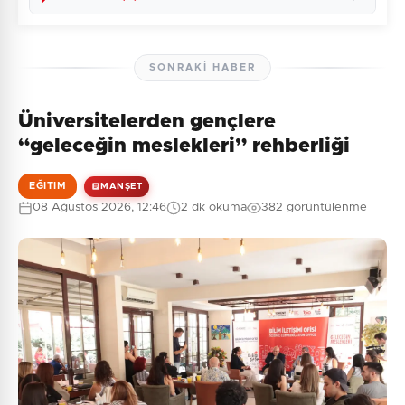
SONRAKI HABER
Üniversitelerden gençlere
Henüz yorum yapılmamış. İlk yorumu siz yapın!
“geleceğin meslekleri” rehberliği
EĞITIM
MANŞET
08 Ağustos 2026, 12:46
2 dk okuma
382 görüntülenme
0
/2000
Güvenlik Sorusu:
10 + 4 = ?
Gönder