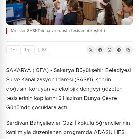
Minikler SASKİ’nin çevre dostu tesislerini keşfetti
T
T
+
-
0
T
T
SAKARYA (İGFA) - Sakarya Büyükşehir Belediyesi
Su ve Kanalizasyon İdaresi (SASKİ), şehrin
doğasını koruyan ve ekolojik dengeyi gözeten
tesislerinin kapılarını 5 Haziran Dünya Çevre
Günü’nde çocuklara açtı.
Serdivan Bahçelievler Gazi İlkokulu öğrencilerinin
katılımıyla düzenlenen programda ADASU HES,