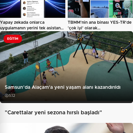
Yapay zekada onlarca
TBMM'nin ana binası YES-TR'de
uygulamanın yerini tek asistan…
'çok iyi' olarak
sertifikalandırıldı…
EĞITIM
Samsun’da Alaçam'a yeni yaşam alanı kazandırıldı
532
"Carettalar yeni sezona hırslı başladı"