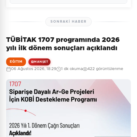
SONRAKI HABER
TÜBİTAK 1707 programında 2026
Henüz yorum yapılmamış. İlk yorumu siz yapın!
yılı ilk dönem sonuçları açıklandı
EĞITIM
MANŞET
06 Ağustos 2026, 18:29
1 dk okuma
422 görüntülenme
0
/2000
Güvenlik Sorusu:
3 + 6 = ?
Gönder