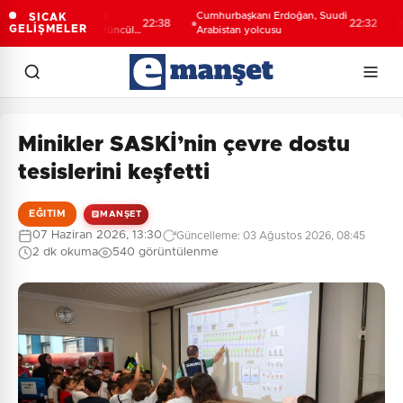
Vekili Şahin Biba:
Cumhurbaşkanı Erdoğan, Suudi
Burs
SICAK
22:38
22:32
GELİŞMELER
ın geleceğini bütüncül
Arabistan yolcusu
tanıtı
a planlıyoruz
yolc
Minikler SASKİ’nin çevre dostu
tesislerini keşfetti
EĞITIM
MANŞET
07 Haziran 2026, 13:30
Güncelleme: 03 Ağustos 2026, 08:45
2 dk okuma
540 görüntülenme