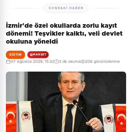
SONRAKI HABER
İzmir'de özel okullarda zorlu kayıt
dönemi! Teşvikler kalktı, veli devlet
okuluna yöneldi
EĞITIM
MANŞET
07 Ağustos 2026, 15:32
3 dk okuma
206 görüntülenme