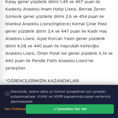
Kalay genel yüzdelik dilimi 1,49 ve 467 puan ile
Kadıköy Anadolu İmam Hatip Lisesi, Berrak Zeren
Gürlevik genel yüzdelik dilimi 2,6 ve 454 puan ile
İstanbul Anadolu Lisesi(İngilizce) Kemal Çınar Paslı
genel yüzdelik dilimi 3,4 ve 447 puan ile Kadir Has
Anadolu Lisesi, Ayaz Korcan Yasin genel yüzdelik
dilimi 4,08 ve 440 puan ile Hayrullah Kefeoğlu
Anadolu Lisesi, Ömer Polat ise genel yüzdelik 5,14 ve
440 puan ile Pendik Fatih Anadolu Lisesi’ne
yerleştiler.
“ÖĞRENCİLERİMİZİN KAZANDIKLARI
BAŞARILARIYLA GURUR DUYUYORUZ” Maltepe’de
Sitemizde, sizlere daha iyi hizmet sunabilmek için çerezler
🍪
eğitim alan tüm çocuklara eşit destek verdiklerini
kullanılmaktadır. KVKK ve GDPR kapsamında kişisel verileriniz
işlenmektedir.
ifade eden Maltepe Belediye Başkanı Mimar Esin
Veri Politikası
Çerezlere İzin Ver
Köymen, “Öğrencilerimizin kazandıkları başarılarıyla
Ana Sayfa
Gündem
Ara
Menü
gurur duyuyoruz.