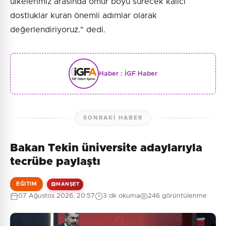
ülkelerimiz arasında ömür boyu sürecek kalıcı
dostluklar kuran önemli adımlar olarak
değerlendiriyoruz." dedi.
Haber :
İGF Haber
SONRAKI HABER
Bakan Tekin üniversite adaylarıyla
tecrübe paylaştı
EĞITIM
MANŞET
07 Ağustos 2026, 20:57
3 dk okuma
246 görüntülenme