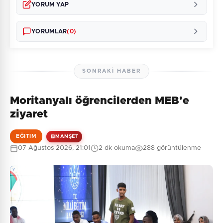
YORUM YAP
YORUMLAR
(0)
SONRAKI HABER
Moritanyalı öğrencilerden MEB'e
Henüz yorum yapılmamış. İlk yorumu siz yapın!
ziyaret
EĞITIM
MANŞET
07 Ağustos 2026, 21:01
2 dk okuma
288 görüntülenme
0
/2000
Güvenlik Sorusu:
9 + 4 = ?