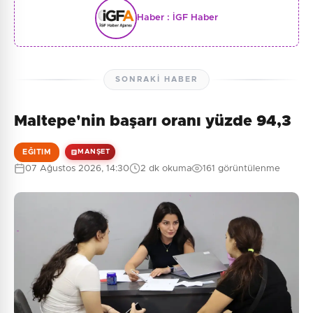
Haber :
İGF Haber
SONRAKI HABER
Maltepe'nin başarı oranı yüzde 94,3
EĞITIM
MANŞET
07 Ağustos 2026, 14:30
2 dk okuma
161 görüntülenme