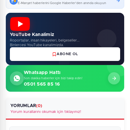
E-Manşet haberlerini Google Haberler'den anında okuyun
YouTube Kanalimiz
Roportajlar, insan hikayeleri, belgeseller...
Binlercesi YouTube kanalimizda.
ABONE OL
Whatsapp Hattı
Son dakika haberler için bizi takip edin!
0501 565 85 16
YORUMLAR
(0)
Yorum kurallarını okumak için tıklayınız!