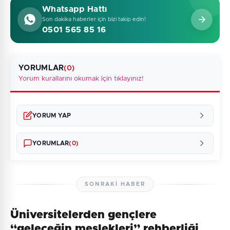
Whatsapp Hattı
Son dakika haberler için bizi takip edin!
0501 565 85 16
YORUMLAR
(0)
Yorum kurallarını okumak için tıklayınız!
YORUM YAP
YORUMLAR
(0)
SONRAKI HABER
Üniversitelerden gençlere
Henüz yorum yapılmamış. İlk yorumu siz yapın!
“geleceğin meslekleri” rehberliği