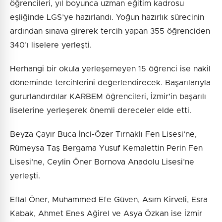
öğrencileri, yıl boyunca uzman eğitim kadrosu
eşliğinde LGS’ye hazırlandı. Yoğun hazırlık sürecinin
ardından sınava girerek tercih yapan 355 öğrenciden
340’ı liselere yerleşti.
Herhangi bir okula yerleşemeyen 15 öğrenci ise nakil
döneminde tercihlerini değerlendirecek. Başarılarıyla
gururlandırdılar KARBEM öğrencileri, İzmir’in başarılı
liselerine yerleşerek önemli dereceler elde etti.
Beyza Çayır Buca İnci-Özer Tırnaklı Fen Lisesi’ne,
Rümeysa Taş Bergama Yusuf Kemalettin Perin Fen
Lisesi’ne, Ceylin Öner Bornova Anadolu Lisesi’ne
yerleşti.
Eflal Öner, Muhammed Efe Güven, Asım Kirveli, Esra
Kabak, Ahmet Enes Ağirel ve Asya Özkan ise İzmir