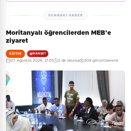
SONRAKI HABER
Moritanyalı öğrencilerden MEB'e
ziyaret
EĞITIM
MANŞET
07 Ağustos 2026, 21:01
2 dk okuma
309 görüntülenme