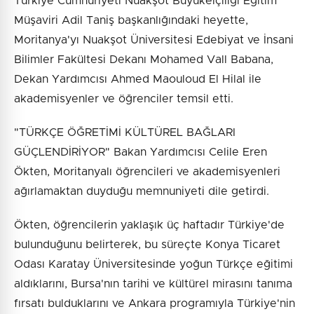
Türkiye Cumhuriyeti Nuakşot Büyükelçiliği Eğitim
Müşaviri Adil Taniş başkanlığındaki heyette,
Moritanya'yı Nuakşot Üniversitesi Edebiyat ve İnsani
Bilimler Fakültesi Dekanı Mohamed Vall Babana,
Dekan Yardımcısı Ahmed Maouloud El Hilal ile
akademisyenler ve öğrenciler temsil etti.
"TÜRKÇE ÖĞRETİMİ KÜLTÜREL BAĞLARI
GÜÇLENDİRİYOR" Bakan Yardımcısı Celile Eren
Ökten, Moritanyalı öğrencileri ve akademisyenleri
ağırlamaktan duyduğu memnuniyeti dile getirdi.
Ökten, öğrencilerin yaklaşık üç haftadır Türkiye'de
bulunduğunu belirterek, bu süreçte Konya Ticaret
Odası Karatay Üniversitesinde yoğun Türkçe eğitimi
aldıklarını, Bursa'nın tarihi ve kültürel mirasını tanıma
fırsatı bulduklarını ve Ankara programıyla Türkiye'nin