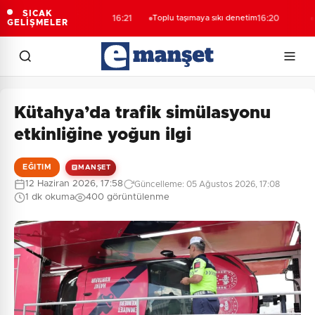
dalarından ortak
Emekl
SICAK
16:21
Toplu taşımaya sıkı denetim
16:20
GELİŞMELER
a
hizme
Kütahya’da trafik simülasyonu
etkinliğine yoğun ilgi
EĞITIM
MANŞET
12 Haziran 2026, 17:58
Güncelleme: 05 Ağustos 2026, 17:08
1 dk okuma
400 görüntülenme