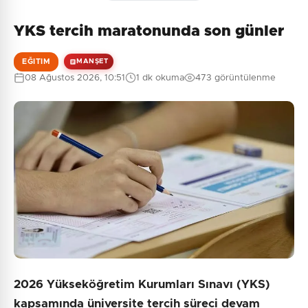
YKS tercih maratonunda son günler
EĞITIM
MANŞET
08 Ağustos 2026, 10:51
1 dk okuma
473 görüntülenme
2026 Yükseköğretim Kurumları Sınavı (YKS)
kapsamında üniversite tercih süreci devam