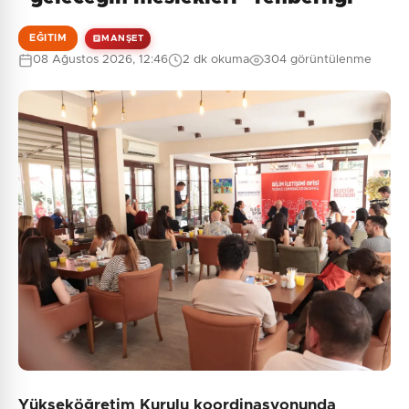
EĞITIM
MANŞET
08 Ağustos 2026, 12:46
2 dk okuma
304 görüntülenme
0
/2000
Güvenlik Sorusu:
7 + 7 = ?
Gönder
Yükseköğretim Kurulu koordinasyonunda