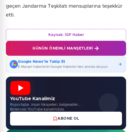
geçen Jandarma Teşkilatı mensuplarına teşekkür
etti.
Kaynak:
İGF Haber
GÜNÜN ÖNEMLI MANŞETLERI
Google News'te Takip Et
E-Manşet haberlerini Google Haberler'den anında okuyun
YouTube Kanalimiz
Roportajlar, insan hikayeleri, belgeseller...
Binlercesi YouTube kanalimizda.
ABONE OL