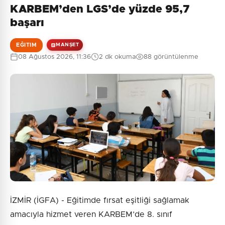
KARBEM’den LGS’de yüzde 95,7
başarı
EĞITIM
MANŞET
08 Ağustos 2026, 11:36
2 dk okuma
88 görüntülenme
İZMİR (İGFA) - Eğitimde fırsat eşitliği sağlamak
amacıyla hizmet veren KARBEM’de 8. sınıf