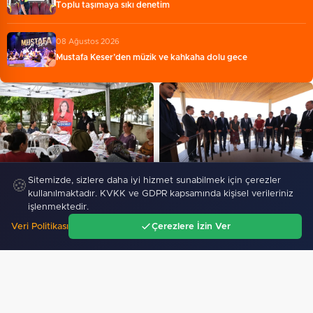
Toplu taşımaya sıkı denetim
08 Ağustos 2026
Mustafa Keser’den müzik ve kahkaha dolu gece
Kadınlar artık şehirlerde söz
Sitemizde, sizlere daha iyi hizmet sunabilmek için çerezler
🍪
sahibi oluyor
kullanılmaktadır. KVKK ve GDPR kapsamında kişisel verileriniz
Arslantepe’de 5 bin 400 yıllık
işlenmektedir.
sarayın taht odası…
Veri Politikası
Çerezlere İzin Ver
EĞITIM
Ana Sayfa
Gündem
Ara
Menü