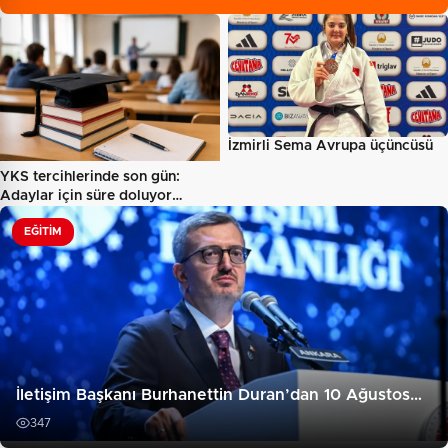
İzmirli Sema Avrupa üçüncüsü
YKS tercihlerinde son gün:
Adaylar için süre doluyor…
EĞITIM
İletişim Başkanı Burhanettin Duran’dan 10 Ağustos…
347