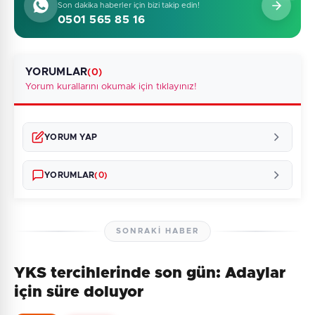
Son dakika haberler için bizi takip edin!
0501 565 85 16
YORUMLAR
(0)
Yorum kurallarını okumak için tıklayınız!
YORUM YAP
YORUMLAR
(0)
SONRAKI HABER
YKS tercihlerinde son gün: Adaylar
Henüz yorum yapılmamış. İlk yorumu siz yapın!
için süre doluyor