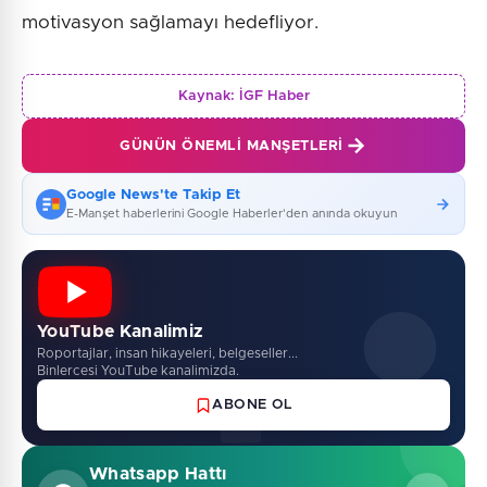
motivasyon sağlamayı hedefliyor.
Kaynak:
İGF Haber
GÜNÜN ÖNEMLI MANŞETLERI
Google News'te Takip Et
E-Manşet haberlerini Google Haberler'den anında okuyun
YouTube Kanalimiz
Roportajlar, insan hikayeleri, belgeseller...
Binlercesi YouTube kanalimizda.
ABONE OL
Whatsapp Hattı