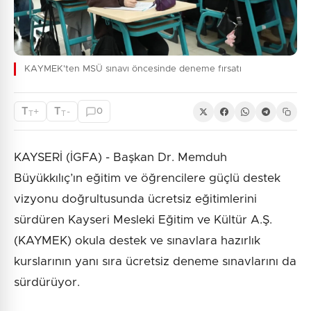
KAYMEK'ten MSÜ sınavı öncesinde deneme fırsatı
T
T
+
-
0
T
T
KAYSERİ (İGFA) - Başkan Dr. Memduh
Büyükkılıç’ın eğitim ve öğrencilere güçlü destek
vizyonu doğrultusunda ücretsiz eğitimlerini
sürdüren Kayseri Mesleki Eğitim ve Kültür A.Ş.
(KAYMEK) okula destek ve sınavlara hazırlık
kurslarının yanı sıra ücretsiz deneme sınavlarını da
sürdürüyor.