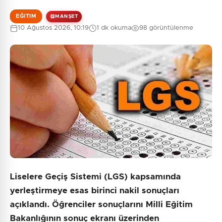
EĞITIM
MANŞET
10 Ağustos 2026, 10:19
1 dk okuma
98 görüntülenme
Liselere Geçiş Sistemi (LGS) kapsamında
yerleştirmeye esas birinci nakil sonuçları
açıklandı. Öğrenciler sonuçlarını Milli Eğitim
Bakanlığının sonuç ekranı üzerinden