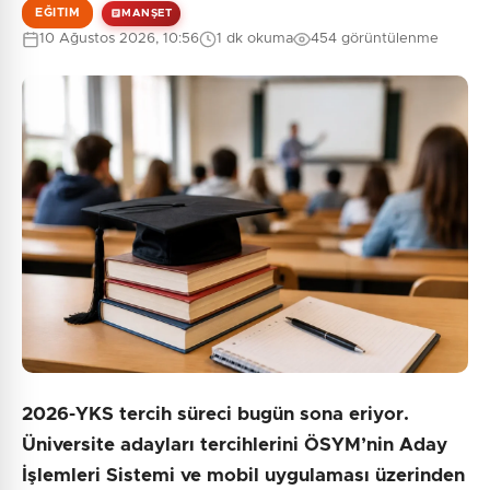
EĞITIM
MANŞET
10 Ağustos 2026, 10:56
1 dk okuma
454 görüntülenme
0
/2000
Güvenlik Sorusu:
6 + 2 = ?
Gönder
2026-YKS tercih süreci bugün sona eriyor.
Üniversite adayları tercihlerini ÖSYM’nin Aday
İşlemleri Sistemi ve mobil uygulaması üzerinden