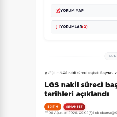
YORUM YAP
YORUMLAR
(0)
SON
Henüz yorum yapı
/
Eğitim
/
LGS nakil süreci başladı: Başvuru v
LGS nakil süreci ba
4 + 4 = ?
Güvenlik Sorusu:
tarihleri açıklandı
EĞITIM
MANŞET
06 Ağustos 2026, 09:02
1 dk okuma