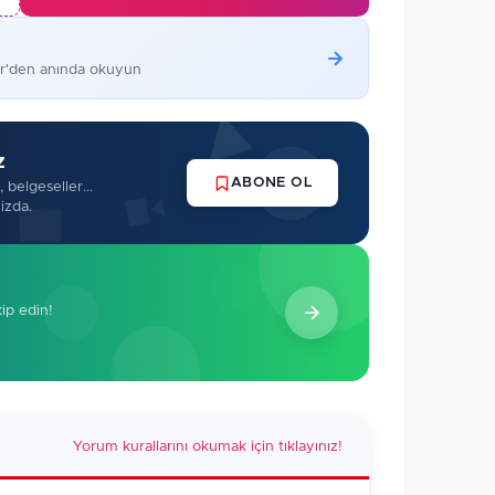
er'den anında okuyun
z
ABONE OL
 belgeseller...
izda.
kip edin!
Yorum kurallarını okumak için tıklayınız!