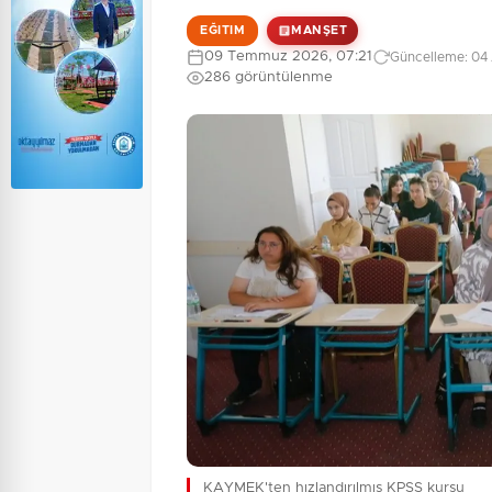
EĞITIM
MANŞET
09 Temmuz 2026, 07:21
Güncelleme: 04 
286 görüntülenme
KAYMEK'ten hızlandırılmış KPSS kursu