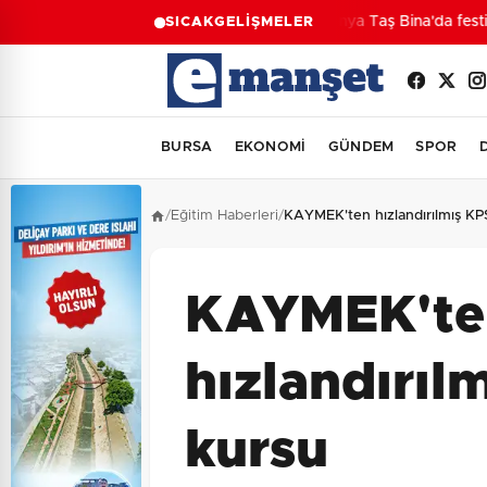
Konya Taş Bina'da festiva
SICAK
GELİŞMELER
BURSA
EKONOMİ
GÜNDEM
SPOR
/
Eğitim Haberleri
/
KAYMEK'ten hızlandırılmış KP
KAYMEK'te
hızlandırıl
kursu