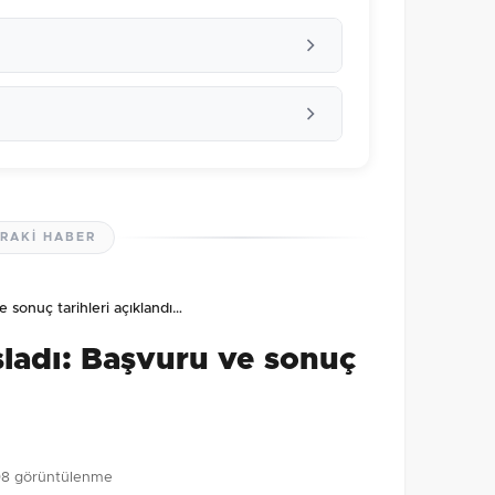
RAKI HABER
lmamış. İlk yorumu siz yapın!
e sonuç tarihleri açıklandı…
0
/2000
şladı: Başvuru ve sonuç
Gönder
98 görüntülenme