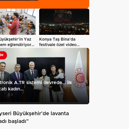
skor
üyükşehir’in Yaz
Konya Taş Bina'da
hem eğlendiriyor
festivale özel video
mapping ve…
IM
tronik A.TR sistemi devrede... İlk
catı kadın…
yseri Büyükşehir'de lavanta
adı başladı"