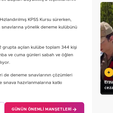
ızlandırılmış KPSS Kursu sürerken,
 sınavlarına yönelik deneme kulübünü
grupta açılan kulübe toplam 344 kişi
amba ve cuma günleri sabah ve öğlen
ıyor.
ri de deneme sınavlarının çözümleri
Erzu
de sınava hazırlanmalarına katkı
cez
GÜNÜN ÖNEMLI MANŞETLERI