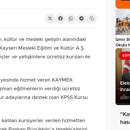
, kültür ve mesleki gelişim alanındaki
İzmir B
Okulu 
 Kayseri Mesleki Eğitim ve Kültür A.Ş.
hem…
EĞIT
er ve yetişkinlere ücretsiz kursları ile
ünyesinde hizmet veren KAYMEK
Elek
zman eğitmenlerin verdiği ücretsiz
ihra
ur adaylarına destek olan KPSS Kursu
101
"Ka
atılan kursiyerler verilen hizmetten
has
ek Başkan Büyükkılıç’a teşekkürlerini