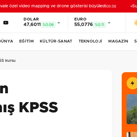
le özel video mapping ve drone gösterisi büyüledi
Sult
09:58
DOLAR
EURO
47,6011
55,0776
%0.06
%0.11
DÜNYA
EĞİTİM
KÜLTÜR-SANAT
TEKNOLOJİ
MAGAZİN
S
SS kursu
n
mış KPSS