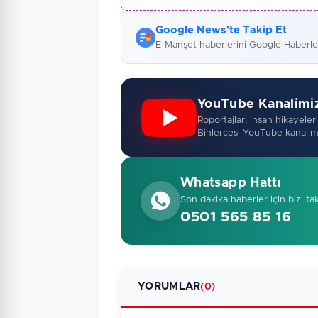
Google News'te Takip Et
E-Manşet haberlerini Google Haberl
YouTube Kanalimi
Roportajlar, insan hikayeleri,
Binlercesi YouTube kanalim
Whatsapp Hattı
Son dakika haberler için bizi ta
0501 565 85 16
YORUMLAR
(0)