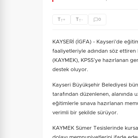
T
T
+
-
0
T
T
KAYSERİ (İGFA) - Kayseri’de eğitim
faaliyetleriyle adından söz ettiren
(KAYMEK), KPSS’ye hazırlanan gençl
destek oluyor.
Kayseri Büyükşehir Belediyesi b
tarafından düzenlenen, alanında u
eğitimlerle sınava hazırlanan mem
verimli bir şekilde sürüyor.
KAYMEK Sümer Tesislerinde kursa k
dolayı memnuniyetlerini ifade eder