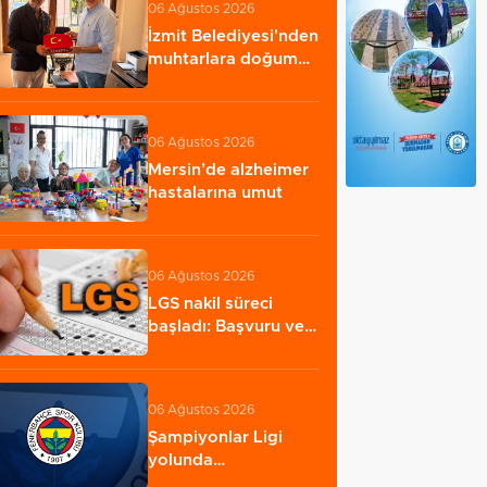
06 Ağustos 2026
İzmit Belediyesi'nden
muhtarlara doğum
günü ziyareti…
06 Ağustos 2026
Mersin’de alzheimer
hastalarına umut
06 Ağustos 2026
LGS nakil süreci
başladı: Başvuru ve
sonuç tarihleri…
06 Ağustos 2026
Şampiyonlar Ligi
yolunda
Fenerbahçe'den net