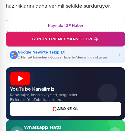
hazırlıklarını daha verimli şekilde sürdürüyor.
Kaynak:
İGF Haber
GÜNÜN ÖNEMLI MANŞETLERI
Google News'te Takip Et
E-Manşet haberlerini Google Haberler'den anında okuyun
YouTube Kanalimiz
Roportajlar, insan hikayeleri, belgeseller...
Binlercesi YouTube kanalimizda.
ABONE OL
Whatsapp Hattı