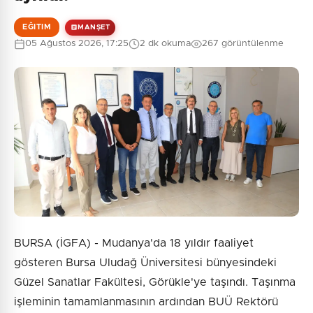
EĞITIM
MANŞET
0
/2000
05 Ağustos 2026, 17:25
2 dk okuma
267 görüntülenme
Güvenlik Sorusu:
2 + 7 = ?
Gönder
BURSA (İGFA) - Mudanya'da 18 yıldır faaliyet
gösteren Bursa Uludağ Üniversitesi bünyesindeki
Güzel Sanatlar Fakültesi, Görükle'ye taşındı. Taşınma
işleminin tamamlanmasının ardından BUÜ Rektörü