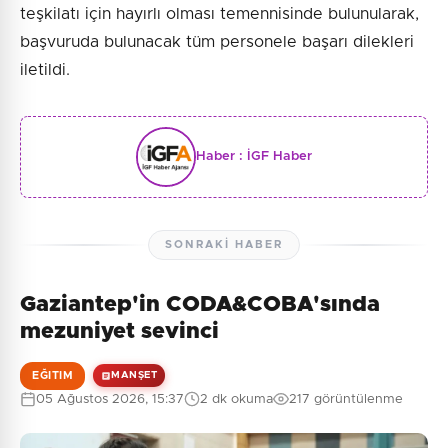
teşkilatı için hayırlı olması temennisinde bulunularak,
başvuruda bulunacak tüm personele başarı dilekleri
iletildi.
Haber :
İGF Haber
SONRAKI HABER
Gaziantep'in CODA&COBA'sında
mezuniyet sevinci
EĞITIM
MANŞET
05 Ağustos 2026, 15:37
2 dk okuma
217 görüntülenme