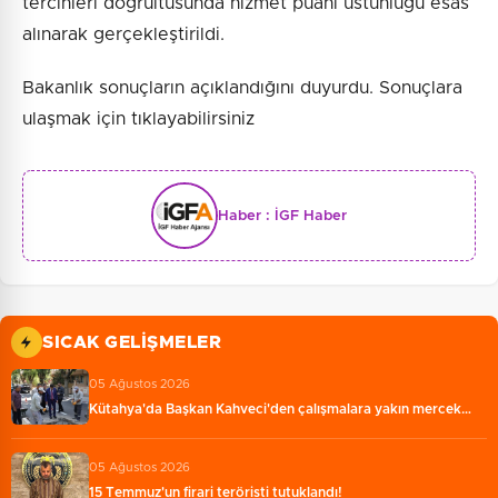
tercihleri doğrultusunda hizmet puanı üstünlüğü esas
alınarak gerçekleştirildi.
Bakanlık sonuçların açıklandığını duyurdu. Sonuçlara
ulaşmak için tıklayabilirsiniz
Haber :
İGF Haber
SICAK GELIŞMELER
05 Ağustos 2026
Kütahya'da Başkan Kahveci'den çalışmalara yakın mercek…
05 Ağustos 2026
15 Temmuz'un firari teröristi tutuklandı!