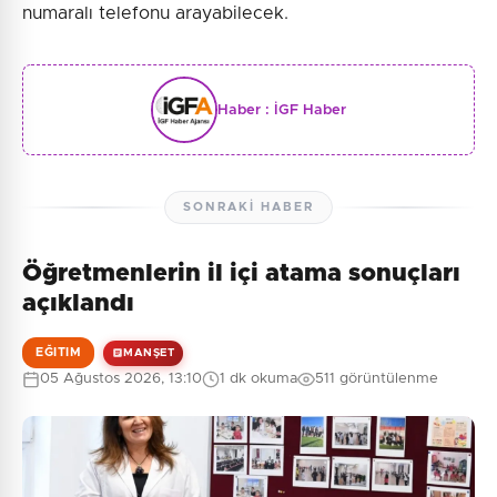
numaralı telefonu arayabilecek.
Haber :
İGF Haber
SONRAKI HABER
Öğretmenlerin il içi atama sonuçları
açıklandı
EĞITIM
MANŞET
05 Ağustos 2026, 13:10
1 dk okuma
511 görüntülenme