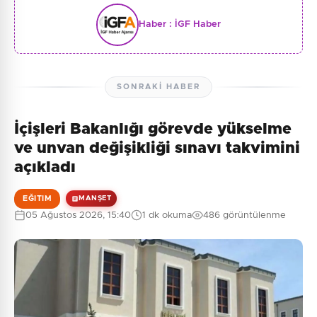
Haber :
İGF Haber
SONRAKI HABER
İçişleri Bakanlığı görevde yükselme
ve unvan değişikliği sınavı takvimini
açıkladı
EĞITIM
MANŞET
05 Ağustos 2026, 15:40
1 dk okuma
486 görüntülenme