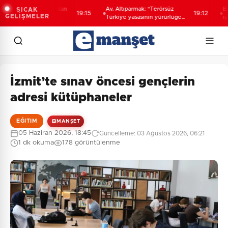
kanı Erdoğan’dan
Av. Altıparmak: “Terörsüz
Bilecik'
SICAK
19:15
19:12
GELİŞMELER
Türkiye' mesajı
Türkiye yasasının yürürlüğe
işaretli
girmesi ve ilgililerin başvuru
süreci”
İzmit’te sınav öncesi gençlerin
adresi kütüphaneler
EĞITIM
MANŞET
05 Haziran 2026, 18:45
Güncelleme: 03 Ağustos 2026, 06:21
1 dk okuma
178 görüntülenme