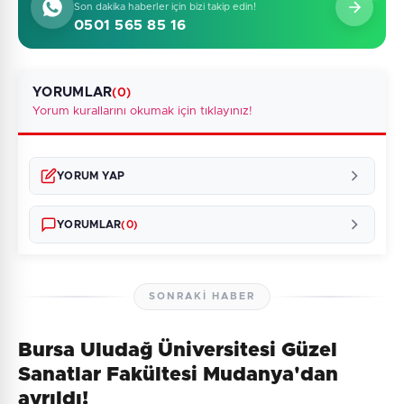
Son dakika haberler için bizi takip edin!
0501 565 85 16
YORUMLAR
(0)
Yorum kurallarını okumak için tıklayınız!
YORUM YAP
YORUMLAR
(0)
SONRAKI HABER
Bursa Uludağ Üniversitesi Güzel
Henüz yorum yapılmamış. İlk yorumu siz yapın!
Sanatlar Fakültesi Mudanya'dan
ayrıldı!