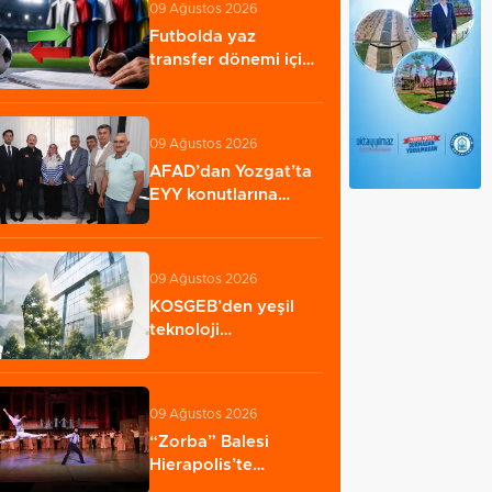
09 Ağustos 2026
Futbolda yaz
transfer dönemi için
kritik tarih: 4…
09 Ağustos 2026
AFAD’dan Yozgat’ta
EYY konutlarına
ziyaret
09 Ağustos 2026
KOSGEB’den yeşil
teknoloji
girişimlerine 6,5
milyon…
09 Ağustos 2026
“Zorba” Balesi
Hierapolis’te
sahnelendi