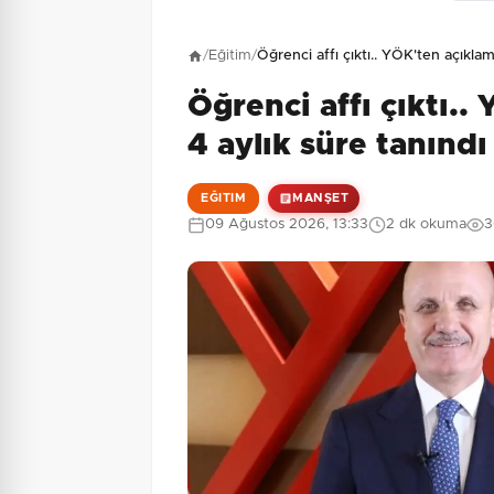
Henüz yorum yapı
/
Eğitim
/
Öğrenci affı çıktı.. YÖK'ten açıklam
Öğrenci affı çıktı..
8 + 2 = ?
Güvenlik Sorusu:
4 aylık süre tanındı
EĞITIM
MANŞET
09 Ağustos 2026, 13:33
2 dk okuma
3