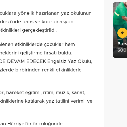
ocuklara yönelik hazırlanan yaz okulunun
kezi’nde dans ve koordinasyon
kinlikleri gerçekleştirildi.
Burs
lenen etkinliklerde çocuklar hem
600 
klerini geliştirme fırsatı buldu.
DEVAM EDECEK Engelsiz Yaz Okulu,
rde birbirinden renkli etkinliklerle
hareket eğitimi, ritim, müzik, sanat,
liklerine katılarak yaz tatilini verimli ve
lan Hürriyet’in öncülüğünde