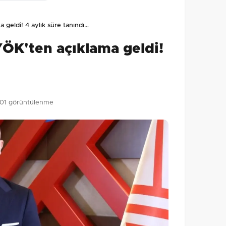
lmamış. İlk yorumu siz yapın!
a geldi! 4 aylık süre tanındı…
0
/2000
 YÖK'ten açıklama geldi!
Gönder
01 görüntülenme