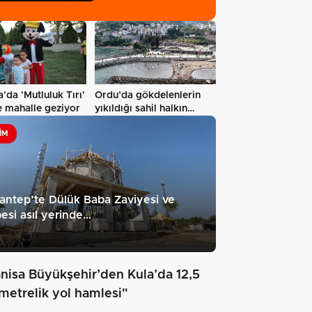
'da 'Mutluluk Tırı'
Ordu’da gökdelenlerin
e mahalle geziyor
yıkıldığı sahil halkın
hizmetine…
IM
antep’te Dülük Baba Zaviyesi ve
esi asıl yerinde…
nisa Büyükşehir’den Kula’da 12,5
ometrelik yol hamlesi"