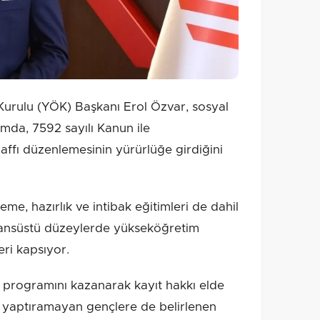
rulu (YÖK) Başkanı Erol Özvar, sosyal
da, 7592 sayılı Kanun ile
affı düzenlemesinin yürürlüğe girdiğini
me, hazırlık ve intibak eğitimleri de dahil
lisansüstü düzeylerde yükseköğretim
eri kapsıyor.
 programını kazanarak kayıt hakkı elde
yıt yaptıramayan gençlere de belirlenen