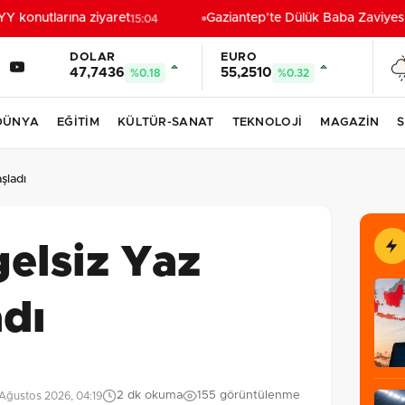
konutlarına ziyaret
Gaziantep’te Dülük Baba Zaviyesi v
15:04
DOLAR
EURO
47,7436
55,2510
%0.18
%0.32
DÜNYA
EĞİTİM
KÜLTÜR-SANAT
TEKNOLOJİ
MAGAZİN
S
şladı
gelsiz Yaz
adı
2 dk okuma
155 görüntülenme
Ağustos 2026, 04:19