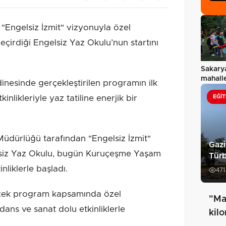
 "Engelsiz İzmit" vizyonuyla özel
eçirdiği Engelsiz Yaz Okulu’nun startını
Sakarya
mahall
nesinde gerçekleştirilen programın ilk
nlikleriyle yaz tatiline enerjik bir
EĞIT
Müdürlüğü tarafından "Engelsiz İzmit"
Gazi
lsiz Yaz Okulu, bugün Kuruçeşme Yaşam
Türb
nliklerle başladı.
471
ek program kapsamında özel
"Ma
dans ve sanat dolu etkinliklerle
kil