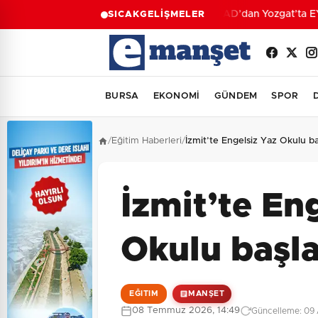
AFAD’dan Yozgat’ta EYY 
SICAK
GELİŞMELER
BURSA
EKONOMİ
GÜNDEM
SPOR
/
Eğitim Haberleri
/
İzmit’te Engelsiz Yaz Okulu ba
İzmit’te En
Okulu başl
EĞITIM
MANŞET
08 Temmuz 2026, 14:49
Güncelleme: 09 