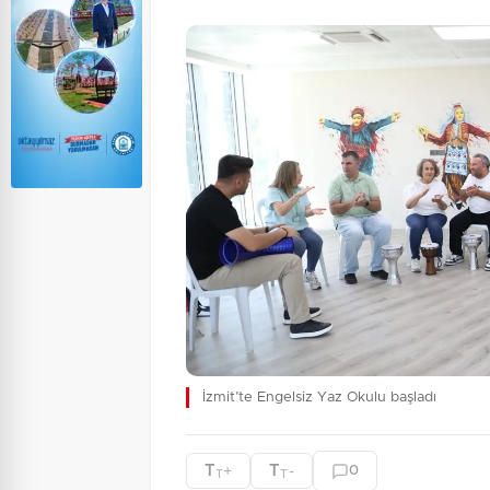
İzmit’te Engelsiz Yaz Okulu başladı
T
T
+
-
0
T
T