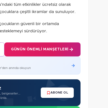
’ndaki tüm etkinlikler ücretsiz olarak
cuklara çeşitli ikramlar da sunuluyor.
 çocukların güvenli bir ortamda
 desteklemeyi sürdürüyor.
GÜNÜN ÖNEMLI MANŞETLERI
er'den anında okuyun
z
ABONE OL
 belgeseller...
izda.