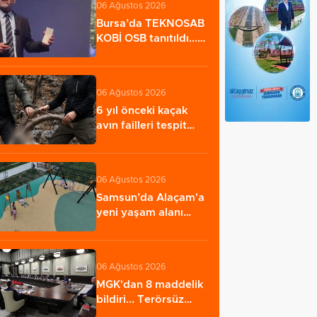
06 Ağustos 2026
Bursa’da TEKNOSAB
KOBİ OSB tanıtıldı...
Bursa’nın…
06 Ağustos 2026
6 yıl önceki kaçak
avın failleri tespit
edildi! 5…
06 Ağustos 2026
Samsun’da Alaçam'a
yeni yaşam alanı
kazandırıldı
06 Ağustos 2026
MGK'dan 8 maddelik
bildiri... Terörsüz
Türkiye, bölgesel…