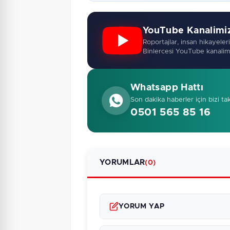
YouTube Kanalimi
Roportajlar, insan hikayeleri,
Binlercesi YouTube kanalim
Whatsapp Hattı
Son dakika haberler için bizi ta
0501 565 85 16
YORUMLAR
(0)
YORUM YAP