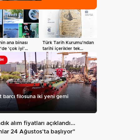
in ana binası
Türk Tarih Kurumu’ndan
de 'çok iyi'
tarihi içerikler tek
sertifikalandırıldı…
platformda…
IM
t barcı filosuna iki yeni gemi
2
dık alım fiyatları açıklandı...
mlar 24 Ağustos'ta başlıyor"