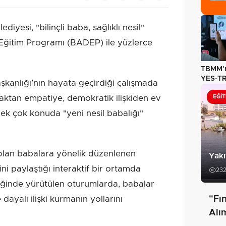
diyesi, "bilinçli baba, sağlıklı nesil"
Eğitim Programı (BADEP) ile yüzlerce
TBMM'n
YES-TR'
aşkanlığı’nın hayata geçirdiği çalışmada
olarak 
ktan empatiye, demokratik ilişkiden ev
EĞIT
ek çok konuda "yeni nesil babalığı"
olan babalara yönelik düzenlenen
Yakı
ni paylaştığı interaktif bir ortamda
23
iğinde yürütülen oturumlarda, babalar
ayalı ilişki kurmanın yollarını
"Fın
Alı