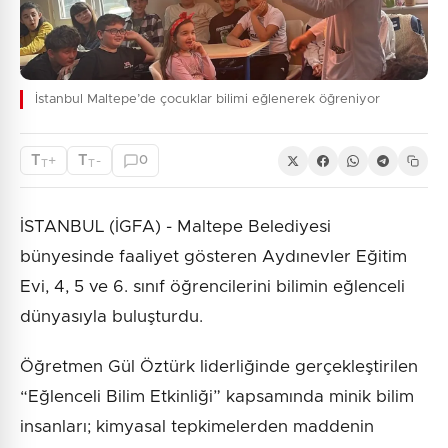
İstanbul Maltepe’de çocuklar bilimi eğlenerek öğreniyor
T
T
+
-
0
T
T
İSTANBUL (İGFA) - Maltepe Belediyesi
bünyesinde faaliyet gösteren Aydınevler Eğitim
Evi, 4, 5 ve 6. sınıf öğrencilerini bilimin eğlenceli
dünyasıyla buluşturdu.
Öğretmen Gül Öztürk liderliğinde gerçekleştirilen
“Eğlenceli Bilim Etkinliği” kapsamında minik bilim
insanları; kimyasal tepkimelerden maddenin