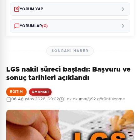
YORUM YAP
YORUMLAR
(0)
SONRAKI HABER
LGS nakil süreci başladı: Başvuru ve
Henüz yorum yapılmamış. İlk yorumu siz yapın!
sonuç tarihleri açıklandı
EĞITIM
MANŞET
06 Ağustos 2026, 09:02
1 dk okuma
92 görüntülenme
0
/2000
Güvenlik Sorusu:
3 + 8 = ?