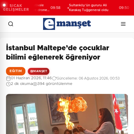
ya Taş Bina'da festivale
Sultanköy’ün gururu Ali
E
SICAK
09:58
09:50
GELİŞMELER
l video mapping ve drone
Karakaş Tuğgeneral oldu
d
terisi büyüledi
g
İstanbul Maltepe’de çocuklar
bilimi eğlenerek öğreniyor
EĞITIM
MANŞET
01 Haziran 2026, 11:46
Güncelleme: 06 Ağustos 2026, 00:53
2 dk okuma
394 görüntülenme